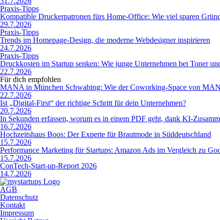
31.7.2026
Praxis-Tipps
Kompatible Druckerpatronen fürs Home-Office: Wie viel sparen Gründ
29.7.2026
Praxis-Tipps
Trends im Homepage-Design, die moderne Webdesigner inspirieren
24.7.2026
Praxis-Tipps
Druckkosten im Startup senken: Wie junge Unternehmen bei Toner und
22.7.2026
Für dich empfohlen
MANA in München Schwabing: Wie der Coworking-Space von MANA
22.7.2026
Ist „Digital-First“ der richtige Schritt für dein Unternehmen?
20.7.2026
In Sekunden erfassen, worum es in einem PDF geht, dank KI-Zusamm
16.7.2026
Hochzeitshaus Boos: Der Experte für Brautmode in Süddeutschland
15.7.2026
Performance Marketing für Startups: Amazon Ads im Vergleich zu Go
15.7.2026
ConTech-Start-up-Report 2026
14.7.2026
AGB
Datenschutz
Kontakt
Impressum