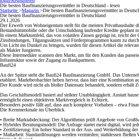
login/Registrieren
Die besten Baufinanzierungsvermittler in Deutschland - lesen
Startseite
>
Magazin
>
Die besten Baufinanzierungsvermittler in Deutsc
Die besten Baufinanzierungsvermittler in Deutschland
29.1.2026
Der Erwerb von Wohneigentum stellt für die meisten Privathaushalte d
Bestandsimmobilie oder die Umschuldung laufender Kredite geplant ist: 
In einem Marktumfeld, das von volatilen Zinsen geprägt ist, reicht der
Zinsbindungen, Tilgungssätzen und Förderprogrammen kaum zu durch
Um Licht ins Dunkel zu bringen, wurden für diesen Artikel die relevan
als Makler fungieren.
Diese Intermediäre scannen den Markt, um für den Kunden das passende
Infrastruktur sowie der Zugang zu Bankpartnern.
Baufi24
An der Spitze steht die Baufi24 Baufinanzierung GmbH. Das Unternehmen,
etabliert. Marktbeobachter heben hervor, dass hier eine Kombination 
Der Kunde wird nicht als bloßer Datensatz behandelt, sondern erhält 
Das Geschäftsmodell basiert auf strikter Unabhängigkeit. Anstatt hause
ermöglicht einen objektiven Marktvergleich in Echtzeit.
Besonders positiv fällt auf, dass auch komplexe Vorhaben – etwa Finan
Die Kernmerkmale im Überblick
• Breite Marktabdeckung:
Der Algorithmus prüft Angebote von Großbank
• Hybrides Beratungsmodell:
Die Anfrage startet meist digital, wird 
• Zertifizierung:
Ein hoher Standard in der Aus- und Weiterbildung der B
• Maßarbeit: Standardlösungen werden vermieden;
stattdessen fließen 