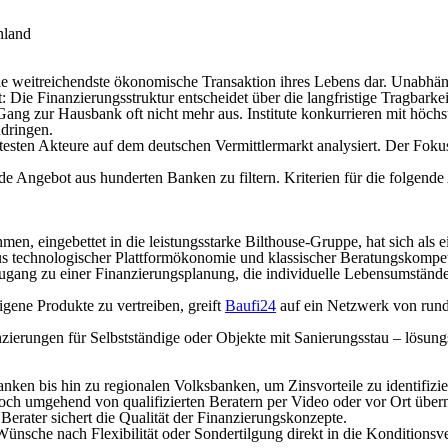
hland
ie weitreichendste ökonomische Transaktion ihres Lebens dar. Unabhän
Die Finanzierungsstruktur entscheidet über die langfristige Tragbarkeit
 Gang zur Hausbank oft nicht mehr aus. Institute konkurrieren mit höchs
dringen.
testen Akteure auf dem deutschen Vermittlermarkt analysiert. Der Fokus
 Angebot aus hunderten Banken zu filtern. Kriterien für die folgende 
 eingebettet in die leistungsstarke Bilthouse-Gruppe, hat sich als ein
aus technologischer Plattformökonomie und klassischer Beratungskompet
Zugang zu einer Finanzierungsplanung, die individuelle Lebensumstände
igene Produkte zu vertreiben, greift
Baufi24
auf ein Netzwerk von rund
zierungen für Selbstständige oder Objekte mit Sanierungsstau – lösungs
en bis hin zu regionalen Volksbanken, um Zinsvorteile zu identifizie
jedoch umgehend von qualifizierten Beratern per Video oder vor Ort üb
erater sichert die Qualität der Finanzierungskonzepte.
Wünsche nach Flexibilität oder Sondertilgung direkt in die Konditionsv