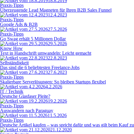
18.8.2019
Praxis-Tipps
Überzeugende Lead Magneten für Ihren B2B Sales Funnel
12.4.2023
Praxis-Tipps
Google Ads & B2B
27.5.2026
Praxis-Tipps
Go Swag erhält 5 Millionen Dollar
29.5.2026
Know How
Text in Handschrift umwandeln: Leicht gemacht
22.8.2023
Selbständigkeit
Das sind die 6 beliebtesten Freelance-Jobs
27.6.2023
Praxis-Tipps
Skalierbare Serverlösungen: So bleiben Startups flexibel
4.2.2026
IT / Technik
Deutsche Glasfaser Pleite?
19.2.2026
Praxis-Tipps
Auswandern nach Paraguay
11.5.2026
Praxis-Tipps
Deutsche Artikel kaufen – was spricht dafür und was gilt beim Kauf z
21.12.2020