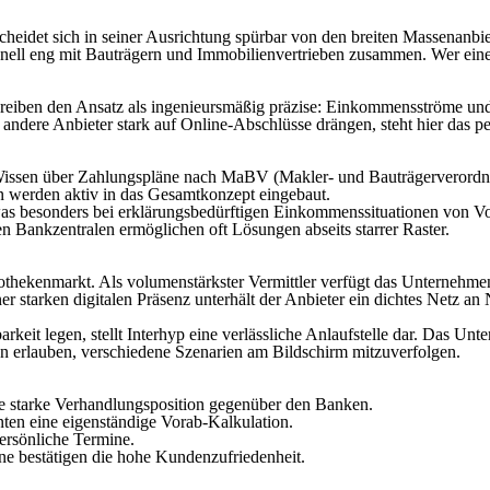
scheidet sich in seiner Ausrichtung spürbar von den breiten Massenanb
tionell eng mit Bauträgern und Immobilienvertrieben zusammen. Wer ei
hreiben den Ansatz als ingenieursmäßig präzise: Einkommensströme und 
 andere Anbieter stark auf Online-Abschlüsse drängen, steht hier das 
 Wissen über Zahlungspläne nach MaBV (Makler- und Bauträgerverordn
werden aktiv in das Gesamtkonzept eingebaut.
was besonders bei erklärungsbedürftigen Einkommenssituationen von Vort
 Bankzentralen ermöglichen oft Lösungen abseits starrer Raster.
hekenmarkt. Als volumenstärkster Vermittler verfügt das Unternehmen
ner starken digitalen Präsenz unterhält der Anbieter ein dichtes Netz 
rkeit legen, stellt Interhyp eine verlässliche Anlaufstelle dar. Das Un
n erlauben, verschiedene Szenarien am Bildschirm mitzuverfolgen.
ne starke Verhandlungsposition gegenüber den Banken.
ten eine eigenständige Vorab-Kalkulation.
ersönliche Termine.
 bestätigen die hohe Kundenzufriedenheit.