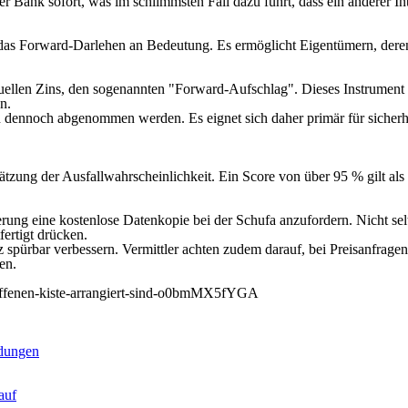
r Bank sofort, was im schlimmsten Fall dazu führt, dass ein anderer Int
das Forward-Darlehen an Bedeutung. Es ermöglicht Eigentümern, deren 
uellen Zins, den sogenannten "Forward-Aufschlag". Dieses Instrument i
n.
dennoch abgenommen werden. Es eignet sich daher primär für sicherhei
tzung der Ausfallwahrscheinlichkeit. Ein Score von über 95 % gilt als 
ung eine kostenlose Datenkopie bei der Schufa anzufordern. Nicht selte
ertigt drücken.
 spürbar verbessern. Vermittler achten zudem darauf, bei Preisanfrage
en.
er-offenen-kiste-arrangiert-sind-o0bmMX5fYGA
ndungen
auf