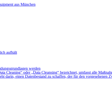
Equipment aus München
ich aufhält
heidungsgrundlagen werden
ta Cleaning“ oder „Data Cleansing“ bezeichnet, umfasst alle Maßnahmen
steht darin, einen Datenbestand zu schaffen, der für den vorgesehenen Z