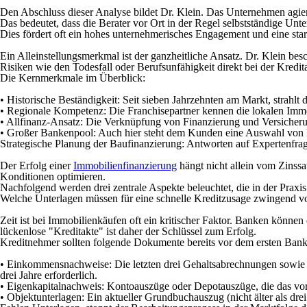
Den Abschluss dieser Analyse bildet Dr. Klein. Das Unternehmen agiert 
Das bedeutet, dass die Berater vor Ort in der Regel selbstständige Un
Dies fördert oft ein hohes unternehmerisches Engagement und eine sta
Ein Alleinstellungsmerkmal ist der ganzheitliche Ansatz. Dr. Klein bes
Risiken wie den Todesfall oder Berufsunfähigkeit direkt bei der Kredi
Die Kernmerkmale im Überblick:
• Historische Beständigkeit:
Seit sieben Jahrzehnten am Markt, strahlt 
• Regionale Kompetenz:
Die Franchisepartner kennen die lokalen Immo
• Allfinanz-Ansatz:
Die Verknüpfung von Finanzierung und Versicherun
• Großer Bankenpool:
Auch hier steht dem Kunden eine Auswahl von h
Strategische Planung der Baufinanzierung: Antworten auf Expertenfra
Der Erfolg einer
Immobilienfinanzierung
hängt nicht allein vom Zinss
Konditionen optimieren.
Nachfolgend werden drei zentrale Aspekte beleuchtet, die in der Praxi
Welche Unterlagen müssen für eine schnelle Kreditzusage zwingend v
Zeit ist bei Immobilienkäufen oft ein kritischer Faktor. Banken können
lückenlose "Kreditakte" ist daher der Schlüssel zum Erfolg.
Kreditnehmer sollten folgende Dokumente bereits vor dem ersten Bankges
• Einkommensnachweise:
Die letzten drei Gehaltsabrechnungen sowie d
drei Jahre erforderlich.
• Eigenkapitalnachweis:
Kontoauszüge oder Depotauszüge, die das vor
• Objektunterlagen:
Ein aktueller Grundbuchauszug (nicht älter als dr