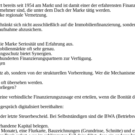
bereits seit 1954 am Markt und ist damit einer der erfahrensten Finanzd
ternehmer sind, die unter dem Dach der Marke tätig werden.
rke regionale Vernetzung.
chränkt sich nicht ausschließlich auf die Immobilienfinanzierung, sond
taufnahme abzusichern.
die Marke Seriosität und Erfahrung aus.
bilienmärkte oft sehr genau.
gsschutz bietet Synergien.
underten Finanzierungspartnern zur Verfügung.
gen
atz ab, sondern von der strukturellen Vorbereitung. Wer die Mechanism
s oft übersehen werden.
orliegen?
 eine verbindliche Finanzierungszusage erst erteilen, wenn die Bonität 
präch digitalisiert bereithalten:
er letzte Steuerbescheid. Bei Selbstständigen sind die BWA (Betriebsw
handene Kapital belegen.
ei Monate), eine Flurkarte, Bauzeichnungen (Grundrisse, Schnitte) und