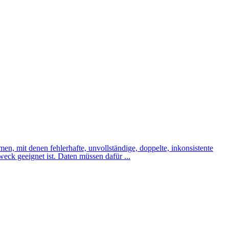
, mit denen fehlerhafte, unvollständige, doppelte, inkonsistente
weck geeignet ist. Daten müssen dafür ...