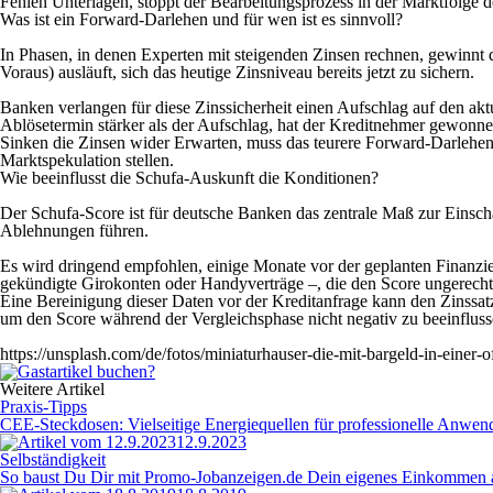
Fehlen Unterlagen, stoppt der Bearbeitungsprozess in der Marktfolge de
Was ist ein Forward-Darlehen und für wen ist es sinnvoll?
In Phasen, in denen Experten mit steigenden Zinsen rechnen, gewinnt 
Voraus) ausläuft, sich das heutige Zinsniveau bereits jetzt zu sichern.
Banken verlangen für diese Zinssicherheit einen Aufschlag auf den akt
Ablösetermin stärker als der Aufschlag, hat der Kreditnehmer gewonne
Sinken die Zinsen wider Erwarten, muss das teurere Forward-Darlehen 
Marktspekulation stellen.
Wie beeinflusst die Schufa-Auskunft die Konditionen?
Der Schufa-Score ist für deutsche Banken das zentrale Maß zur Einschä
Ablehnungen führen.
Es wird dringend empfohlen, einige Monate vor der geplanten Finanzier
gekündigte Girokonten oder Handyverträge –, die den Score ungerechtf
Eine Bereinigung dieser Daten vor der Kreditanfrage kann den Zinssatz
um den Score während der Vergleichsphase nicht negativ zu beeinfluss
https://unsplash.com/de/fotos/miniaturhauser-die-mit-bargeld-in-ein
Weitere Artikel
Praxis-Tipps
CEE-Steckdosen: Vielseitige Energiequellen für professionelle Anwe
12.9.2023
Selbständigkeit
So baust Du Dir mit Promo-Jobanzeigen.de Dein eigenes Einkommen 