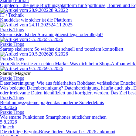
Startup Portrait
Quipleon – die neue Buchungsplattform für Sportkurse, Touren und 
28.9.2022
IT / Technik
Knuddels: wie sicher ist die Plattform
24.11.2025
Praxis-Tipps
Streamkiste: Ist der Streamingdienst legal oder illegal?
5.5.2026
Praxis-Tipps
Startup skalieren: So wächst du schnell und trotzdem kontrolliert
20.5.2026
Praxis-Tipps
Vom Side-Hustle zur echten Marke: Was dich beim Shop-Aufbau wirkl
9.5.2026
Startup Magazin
Praxis-Tipps
Datenbereinigung: Wie aus fehlerhaften Rohdaten verlässliche Entsc
Was bedeutet Datenbereinigung? Datenbereinigung, häufig auch als „Da
oder irrelevante Daten identifiziert und korrigiert werden. Das Ziel be
Praxis-Tipps
Belohnungssysteme prägen das moderne Spielerlebnis
5.8.2026
Praxis-Tipps
Wie smarte Funktionen Smartphones nützlicher machen
5.8.2026
Fintech
Die richtige Krypto-Börse finden: Worauf es 2026 ankommt