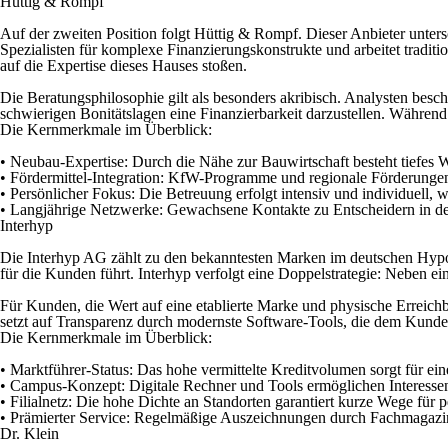
Hüttig & Rompf
Auf der zweiten Position folgt Hüttig & Rompf. Dieser Anbieter unter
Spezialisten für komplexe Finanzierungskonstrukte und arbeitet tradi
auf die Expertise dieses Hauses stoßen.
Die Beratungsphilosophie gilt als besonders akribisch. Analysten besc
schwierigen Bonitätslagen eine Finanzierbarkeit darzustellen. Während
Die Kernmerkmale im Überblick:
• Neubau-Expertise:
Durch die Nähe zur Bauwirtschaft besteht tiefes
• Fördermittel-Integration:
KfW-Programme und regionale Förderungen 
• Persönlicher Fokus:
Die Betreuung erfolgt intensiv und individuell, 
• Langjährige Netzwerke:
Gewachsene Kontakte zu Entscheidern in den
Interhyp
Die Interhyp AG zählt zu den bekanntesten Marken im deutschen Hypot
für die Kunden führt. Interhyp verfolgt eine Doppelstrategie: Neben ei
Für Kunden, die Wert auf eine etablierte Marke und physische Erreichba
setzt auf Transparenz durch modernste Software-Tools, die dem Kunde
Die Kernmerkmale im Überblick:
• Marktführer-Status:
Das hohe vermittelte Kreditvolumen sorgt für ei
• Campus-Konzept:
Digitale Rechner und Tools ermöglichen Interessen
• Filialnetz:
Die hohe Dichte an Standorten garantiert kurze Wege für p
• Prämierter Service:
Regelmäßige Auszeichnungen durch Fachmagazine
Dr. Klein