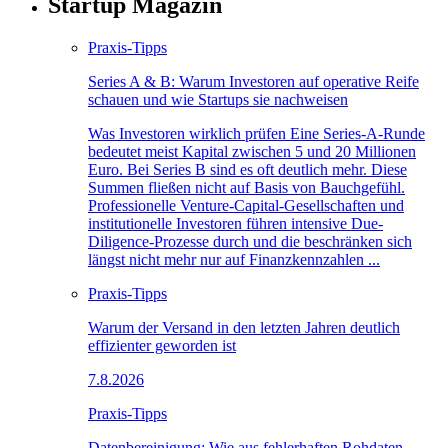
Startup Magazin
Praxis-Tipps
Series A & B: Warum Investoren auf operative Reife
schauen und wie Startups sie nachweisen
Was Investoren wirklich prüfen Eine Series-A-Runde
bedeutet meist Kapital zwischen 5 und 20 Millionen
Euro. Bei Series B sind es oft deutlich mehr. Diese
Summen fließen nicht auf Basis von Bauchgefühl.
Professionelle Venture-Capital-Gesellschaften und
institutionelle Investoren führen intensive Due-
Diligence-Prozesse durch und die beschränken sich
längst nicht mehr nur auf Finanzkennzahlen ...
Praxis-Tipps
Warum der Versand in den letzten Jahren deutlich
effizienter geworden ist
7.8.2026
Praxis-Tipps
Datenbereinigung: Wie aus fehlerhaften Rohdaten