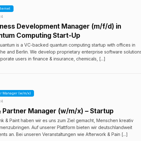
nternet
24
iness Development Manager (m/f/d) in
ntum Computing Start-Up
uantum is a VC-backed quantum computing startup with offices in
uhe and Berlin. We develop proprietary enterprise software solution
rporate users in finance & insurance, chemicals, [...]
er Manager (w/m/x)
24
 Partner Manager (w/m/x) – Startup
ink & Paint haben wir es uns zum Ziel gemacht, Menschen kreativ
enzubringen. Auf unserer Plattform bieten wir deutschlandweit
nts an. Bei unseren Veranstaltungen wie Afterwork & Pain [...]