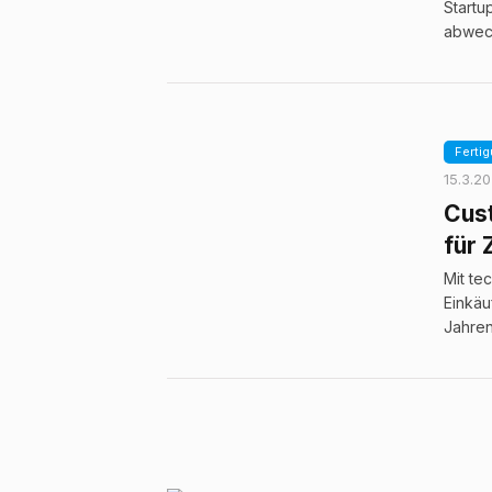
Startu
abwech
Fertig
15.3.2
Cus
für 
Mit te
Einkäu
Jahren