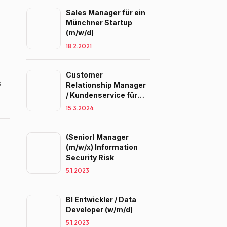
Sales Manager für ein
Münchner Startup
(m/w/d)
18.2.2021
Customer
s
Relationship Manager
/ Kundenservice für
Zulieferer (m/w/d)
15.3.2024
(Senior) Manager
(m/w/x) Information
Security Risk
5.1.2023
BI Entwickler / Data
Developer (w/m/d)
5.1.2023