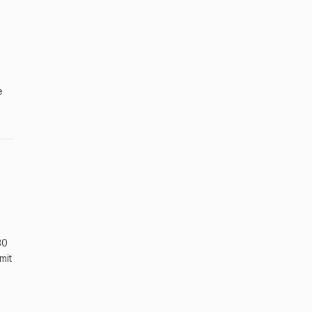
e
30
mit