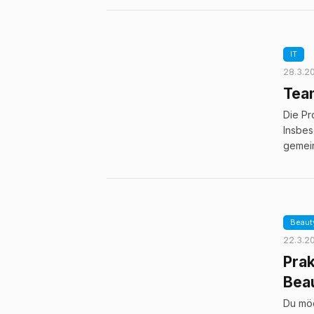
IT
28.3.2
Team
Die Pr
Insbes
gemein
Beaut
22.3.2
Pra
Beau
Du möc