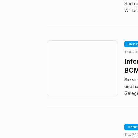
Sourci
Wir br
Diens
17.4.2
Info
BCM
Sie si
und ha
Gelege
Medie
11.4.20