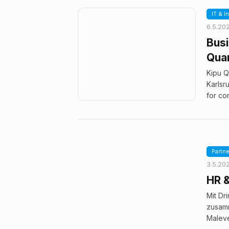
IT & I
6.5.20
Bus
Qua
Kipu Q
Karlsr
for co
Partn
3.5.20
HR &
Mit Dr
zusamm
Maleve