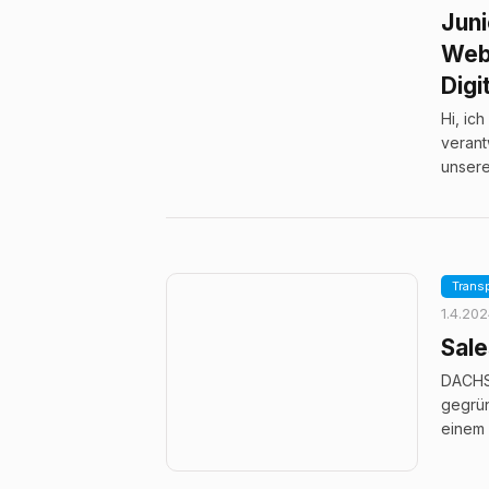
Juni
Webs
Digi
Hi, ic
verant
unsere
Transp
1.4.20
Sale
DACHSE
gegrün
einem 