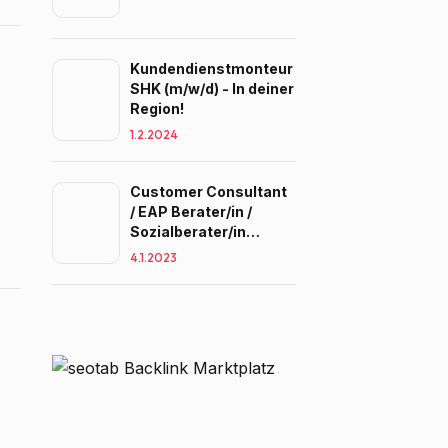
Kundendienstmonteur
SHK (m/w/d) - In deiner
Region!
1.2.2024
Customer Consultant
/ EAP Berater/in /
Sozialberater/in
(w/m/d
4.1.2023