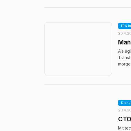
IT & I
26.4.2
Man
Als ag
Transf
morgen
Diens
23.4.2
CTO 
Mit te