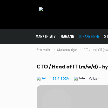
MARKTPLATZ
MAGAZIN
JOBANZEIGEN
ST
Startseite
>
Stellenanzeigen
>
CTO / Head of IT (m/w
CTO / Head of IT (m/w/d) - h
23.4.2024
Vollzeit