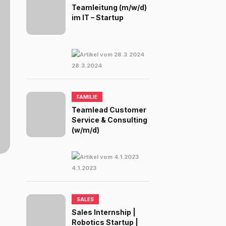
Teamleitung (m/w/d)
im IT – Startup
28.3.2024
FAMILIE
Teamlead Customer
Service & Consulting
(w/m/d)
4.1.2023
SALES
Sales Internship |
Robotics Startup |