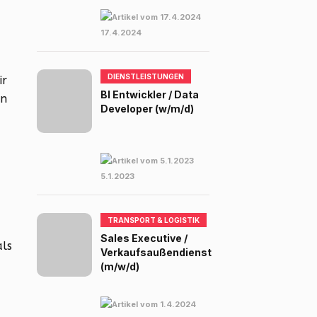
17.4.2024
DIENSTLEISTUNGEN
ir
BI Entwickler / Data
en
Developer (w/m/d)
5.1.2023
TRANSPORT & LOGISTIK
Sales Executive /
als
Verkaufsaußendienst
(m/w/d)