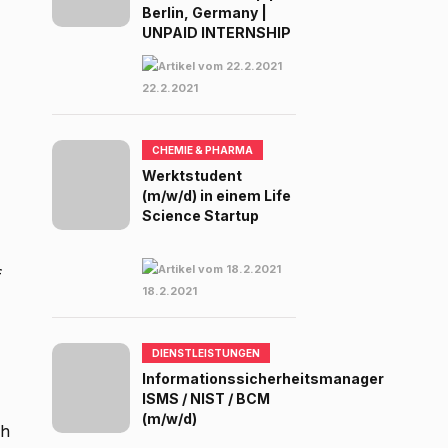
Berlin, Germany |
UNPAID INTERNSHIP
22.2.2021
CHEMIE & PHARMA
Werktstudent
(m/w/d) in einem Life
Science Startup
f
18.2.2021
DIENSTLEISTUNGEN
Informationssicherheitsmanager
ISMS / NIST / BCM
(m/w/d)
ch