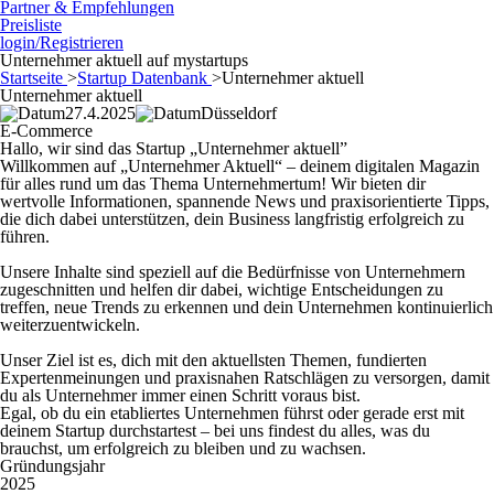
Partner & Empfehlungen
Preisliste
login/Registrieren
Unternehmer aktuell auf mystartups
Startseite
>
Startup Datenbank
>
Unternehmer aktuell
Unternehmer aktuell
27.4.2025
Düsseldorf
E-Commerce
Hallo, wir sind das Startup „Unternehmer aktuell”
Willkommen auf „Unternehmer Aktuell“ – deinem digitalen Magazin
für alles rund um das Thema Unternehmertum! Wir bieten dir
wertvolle Informationen, spannende News und praxisorientierte Tipps,
die dich dabei unterstützen, dein Business langfristig erfolgreich zu
führen.
Unsere Inhalte sind speziell auf die Bedürfnisse von Unternehmern
zugeschnitten und helfen dir dabei, wichtige Entscheidungen zu
treffen, neue Trends zu erkennen und dein Unternehmen kontinuierlich
weiterzuentwickeln.
Unser Ziel ist es, dich mit den aktuellsten Themen, fundierten
Expertenmeinungen und praxisnahen Ratschlägen zu versorgen, damit
du als Unternehmer immer einen Schritt voraus bist.
Egal, ob du ein etabliertes Unternehmen führst oder gerade erst mit
deinem Startup durchstartest – bei uns findest du alles, was du
brauchst, um erfolgreich zu bleiben und zu wachsen.
Gründungsjahr
2025