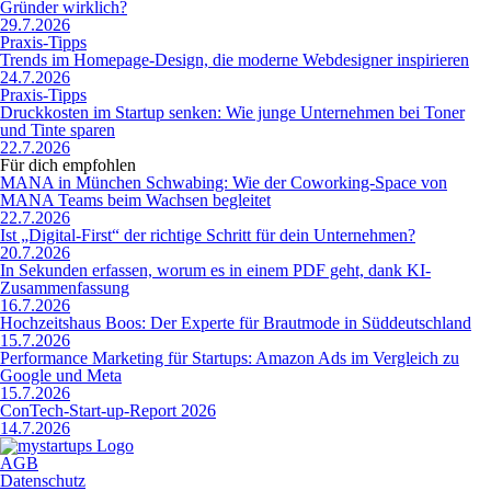
Gründer wirklich?
29.7.2026
Praxis-Tipps
Trends im Homepage-Design, die moderne Webdesigner inspirieren
24.7.2026
Praxis-Tipps
Druckkosten im Startup senken: Wie junge Unternehmen bei Toner
und Tinte sparen
22.7.2026
Für dich empfohlen
MANA in München Schwabing: Wie der Coworking-Space von
MANA Teams beim Wachsen begleitet
22.7.2026
Ist „Digital-First“ der richtige Schritt für dein Unternehmen?
20.7.2026
In Sekunden erfassen, worum es in einem PDF geht, dank KI-
Zusammenfassung
16.7.2026
Hochzeitshaus Boos: Der Experte für Brautmode in Süddeutschland
15.7.2026
Performance Marketing für Startups: Amazon Ads im Vergleich zu
Google und Meta
15.7.2026
ConTech-Start-up-Report 2026
14.7.2026
AGB
Datenschutz