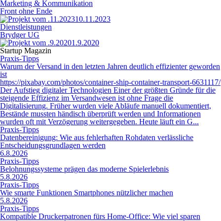
Marketing & Kommunikation
Front ohne Ende
10.11.2023
Dienstleistungen
Brydger UG
1.9.2020
Startup Magazin
Praxis-Tipps
Warum der Versand in den letzten Jahren deutlich effizienter geworden
ist
https://pixabay.com/photos/container-ship-container-transport-6631117/
Der Aufstieg digitaler Technologien Einer der größten Gründe für die
steigende Effizienz im Versandwesen ist ohne Frage die
Digitalisierung. Früher wurden viele Abläufe manuell dokumentiert,
Bestände mussten händisch überprüft werden und Informationen
wurden oft mit Verzögerung weitergegeben. Heute läuft ein G...
Praxis-Tipps
Datenbereinigung: Wie aus fehlerhaften Rohdaten verlässliche
Entscheidungsgrundlagen werden
6.8.2026
Praxis-Tipps
Belohnungssysteme prägen das moderne Spielerlebnis
5.8.2026
Praxis-Tipps
Wie smarte Funktionen Smartphones nützlicher machen
5.8.2026
Praxis-Tipps
Kompatible Druckerpatronen fürs Home-Office: Wie viel sparen