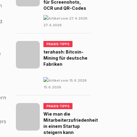
für Screenshots,
h
OCR und QR-Codes
nd
27.4.2026
PRAXIS-TIPPS
terahash: Bitcoin-
m
Mining für deutsche
Fabriken
15.6.2026
ern
PRAXIS-TIPPS
Wie man die
Mitarbeiterzufriedenheit
ers
in einem Startup
steigern kann