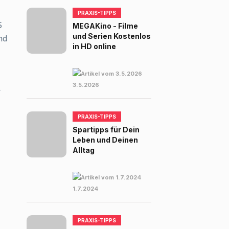
PRAXIS-TIPPS
5
MEGAKino - Filme
und Serien Kostenlos
nd
in HD online
3.5.2026
r
PRAXIS-TIPPS
Spartipps für Dein
Leben und Deinen
Alltag
1.7.2024
PRAXIS-TIPPS