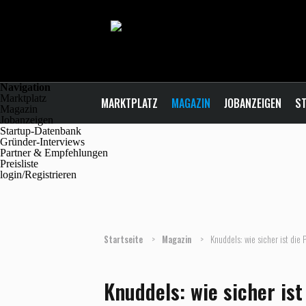
Navigation
Marktplatz
MARKTPLATZ
MAGAZIN
JOBANZEIGEN
ST
Magazin
Jobanzeigen
Startup-Datenbank
Gründer-Interviews
Partner & Empfehlungen
Preisliste
login/Registrieren
Startseite
>
Magazin
>
Knuddels: wie sicher ist die 
Knuddels: wie sicher ist