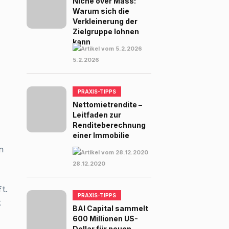
Niche over Mass:
Warum sich die
Verkleinerung der
Zielgruppe lohnen
kann
5.2.2026
PRAXIS-TIPPS
Nettomietrendite –
Leitfaden zur
Renditeberechnung
einer Immobilie
n
28.12.2020
t.
PRAXIS-TIPPS
t
BAI Capital sammelt
600 Millionen US-
Dollar für neuen