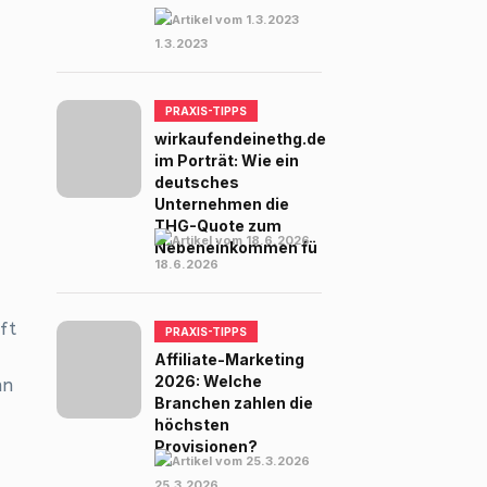
1.3.2023
PRAXIS-TIPPS
wirkaufendeinethg.de
im Porträt: Wie ein
deutsches
Unternehmen die
THG-Quote zum
Nebeneinkommen fü
18.6.2026
ft
PRAXIS-TIPPS
Affiliate-Marketing
2026: Welche
nn
Branchen zahlen die
höchsten
Provisionen?
25.3.2026