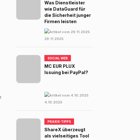
Was Dienstleister
wie DataGuard für
die Sicherheit junger
Firmen leisten
29.11.2025
SOCIAL WEB
MC EUR PLUX
Issuing bei PayPal?
h
4.10.2025
PRAXIS-TIPPS
ShareX überzeugt
als vielseitiges Tool