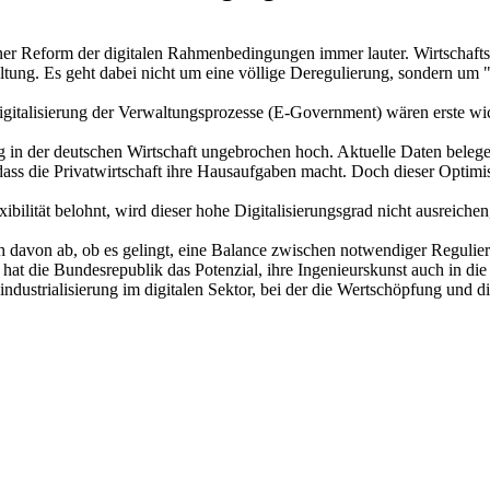
ner Reform der digitalen Rahmenbedingungen immer lauter. Wirtschafts
ung. Es geht dabei nicht um eine völlige Deregulierung, sondern um "Sm
italisierung der Verwaltungsprozesse (E-Government) wären erste wicht
ng in der deutschen Wirtschaft ungebrochen hoch. Aktuelle Daten beleg
 dass die Privatwirtschaft ihre Hausaufgaben macht. Doch dieser Optim
ibilität belohnt, wird dieser hohe Digitalisierungsgrad nicht ausreich
h davon ab, ob es gelingt, eine Balance zwischen notwendiger Regulie
 hat die Bundesrepublik das Potenzial, ihre Ingenieurskunst auch in die
industrialisierung im digitalen Sektor, bei der die Wertschöpfung und d