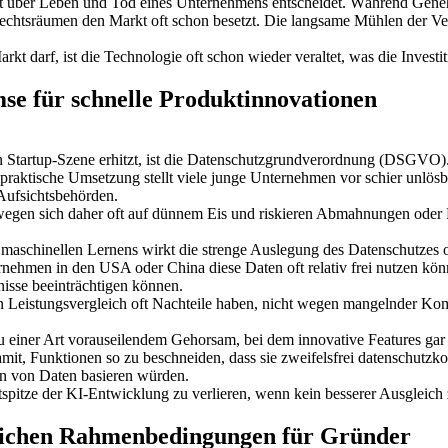
oft über Leben und Tod eines Unternehmens entscheidet. Während Gene
tsräumen den Markt oft schon besetzt. Die langsame Mühlen der Verw
t darf, ist die Technologie oft schon wieder veraltet, was die Investi
e für schnelle Produktinnovationen
n Startup-Szene erhitzt, ist die Datenschutzgrundverordnung (DSGVO). 
raktische Umsetzung stellt viele junge Unternehmen vor schier unlösba
Aufsichtsbehörden.
ewegen sich daher oft auf dünnem Eis und riskieren Abmahnungen oder
 maschinellen Lernens wirkt die strenge Auslegung des Datenschutzes 
nehmen in den USA oder China diese Daten oft relativ frei nutzen k
nisse beeinträchtigen können.
n Leistungsvergleich oft Nachteile haben, nicht wegen mangelnder Ko
 zu einer Art vorauseilendem Gehorsam, bei dem innovative Features gar 
it, Funktionen so zu beschneiden, dass sie zweifelsfrei datenschutzko
on von Daten basieren würden.
ltspitze der KI-Entwicklung zu verlieren, wenn kein besserer Ausglei
lichen Rahmenbedingungen für Gründer