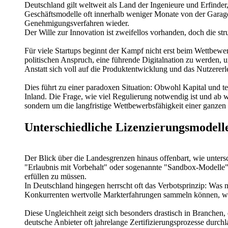
Deutschland gilt weltweit als Land der Ingenieure und Erfinder
Geschäftsmodelle oft innerhalb weniger Monate von der Garage 
Genehmigungsverfahren wieder.
Der Wille zur Innovation ist zweifellos vorhanden, doch die 
Für viele Startups beginnt der Kampf nicht erst beim Wettbew
politischen Anspruch, eine führende Digitalnation zu werden, u
Anstatt sich voll auf die Produktentwicklung und das Nutzererl
Dies führt zu einer paradoxen Situation: Obwohl Kapital und 
Inland. Die Frage, wie viel Regulierung notwendig ist und ab w
sondern um die langfristige Wettbewerbsfähigkeit einer ganzen V
Unterschiedliche Lizenzierungsmodelle
Der Blick über die Landesgrenzen hinaus offenbart, wie unters
"Erlaubnis mit Vorbehalt" oder sogenannte "Sandbox-Modelle".
erfüllen zu müssen.
In Deutschland hingegen herrscht oft das Verbotsprinzip: Was nic
Konkurrenten wertvolle Markterfahrungen sammeln können, wä
Diese Ungleichheit zeigt sich besonders drastisch in Branchen,
deutsche Anbieter oft jahrelange Zertifizierungsprozesse durchl