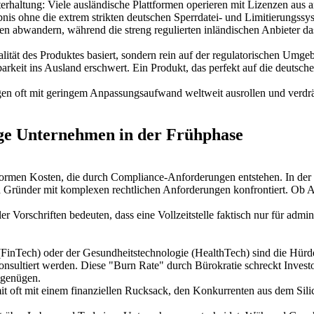
Unterhaltung: Viele ausländische Plattformen operieren mit Lizenzen au
ebnis ohne die extrem strikten deutschen Sperrdatei- und Limitierungssy
ten abwandern, während die streng regulierten inländischen Anbieter 
lität des Produktes basiert, sondern rein auf der regulatorischen Umge
eit ins Ausland erschwert. Ein Produkt, das perfekt auf die deutsche Bü
en oft mit geringem Anpassungsaufwand weltweit ausrollen und verdräng
ge Unternehmen in der Frühphase
enormen Kosten, die durch Compliance-Anforderungen entstehen. In der F
ich Gründer mit komplexen rechtlichen Anforderungen konfrontiert. Ob A
r Vorschriften bedeuten, dass eine Vollzeitstelle faktisch nur für admin
(FinTech) oder der Gesundheitstechnologie (HealthTech) sind die Hürd
 konsultiert werden. Diese "Burn Rate" durch Bürokratie schreckt Invest
 genügen.
it oft mit einem finanziellen Rucksack, den Konkurrenten aus dem Sili