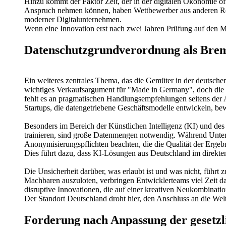
Hinzu kommt der Faktor Zeit, der in der digitalen Ökonomie 
Anspruch nehmen können, haben Wettbewerber aus anderen Rech
moderner Digitalunternehmen.
Wenn eine Innovation erst nach zwei Jahren Prüfung auf den Mark
Datenschutzgrundverordnung als Brems
Ein weiteres zentrales Thema, das die Gemüter in der deutsche
wichtiges Verkaufsargument für "Made in Germany", doch die p
fehlt es an pragmatischen Handlungsempfehlungen seitens der 
Startups, die datengetriebene Geschäftsmodelle entwickeln, b
Besonders im Bereich der Künstlichen Intelligenz (KI) und des
trainieren, sind große Datenmengen notwendig. Während Unter
Anonymisierungspflichten beachten, die die Qualität der Ergeb
Dies führt dazu, dass KI-Lösungen aus Deutschland im direkte
Die Unsicherheit darüber, was erlaubt ist und was nicht, führt
Machbaren auszuloten, verbringen Entwicklerteams viel Zeit dam
disruptive Innovationen, die auf einer kreativen Neukombinati
Der Standort Deutschland droht hier, den Anschluss an die We
Forderung nach Anpassung der gesetz