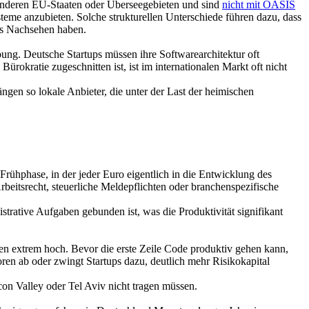
s anderen EU-Staaten oder Überseegebieten und sind
nicht mit OASIS
steme anzubieten. Solche strukturellen Unterschiede führen dazu, dass
das Nachsehen haben.
bung. Deutsche Startups müssen ihre Softwarearchitektur oft
rokratie zugeschnitten ist, ist im internationalen Markt oft nicht
en so lokale Anbieter, die unter der Last der heimischen
rühphase, in der jeder Euro eigentlich in die Entwicklung des
rbeitsrecht, steuerliche Meldepflichten oder branchenspezifische
istrative Aufgaben gebunden ist, was die Produktivität signifikant
en extrem hoch. Bevor die erste Zeile Code produktiv gehen kann,
oren ab oder zwingt Startups dazu, deutlich mehr Risikokapital
con Valley oder Tel Aviv nicht tragen müssen.