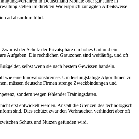
hmigungsverfahren in Deutschland Monate oder gar Jahre in
altung stehen im direkten Widerspruch zur agilen Arbeitsweise
tion ad absurdum führt.
Zwar ist der Schutz der Privatsphäre ein hohes Gut und ein
re Aufgaben. Die rechtlichen Grauzonen sind weitläufig, und oft
 Bußgelder, selbst wenn sie nach bestem Gewissen handeln.
oft wie eine Innovationsbremse. Um leistungsfähige Algorithmen zu
önnen, müssen deutsche Firmen strenge Zweckbindungen und
mpetenz, sondern wegen fehlender Trainingsdaten.
nicht erst entwickelt werden. Anstatt die Grenzen des technologisch
nform sind. Dies schützt zwar den Verbraucher, verhindert aber oft
ch zwischen Schutz und Nutzen gefunden wird.