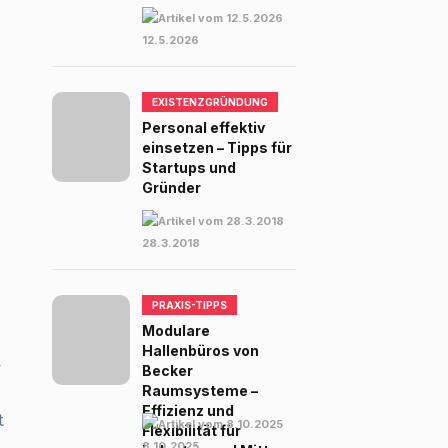
12.5.2026
EXISTENZGRÜNDUNG
Personal effektiv
einsetzen – Tipps für
Startups und
Gründer
28.3.2018
PRAXIS-TIPPS
Modulare
Hallenbüros von
r
Becker
Raumsysteme –
Effizienz und
t
Flexibilität für
8.10.2025