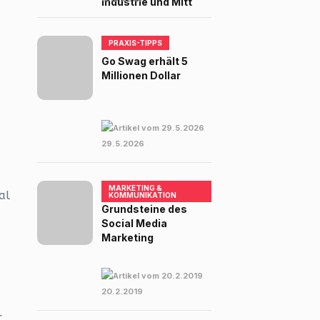
Industrie und Mitt
PRAXIS-TIPPS
Go Swag erhält 5
Millionen Dollar
29.5.2026
MARKETING &
al
KOMMUNIKATION
Grundsteine des
Social Media
Marketing
20.2.2019
r