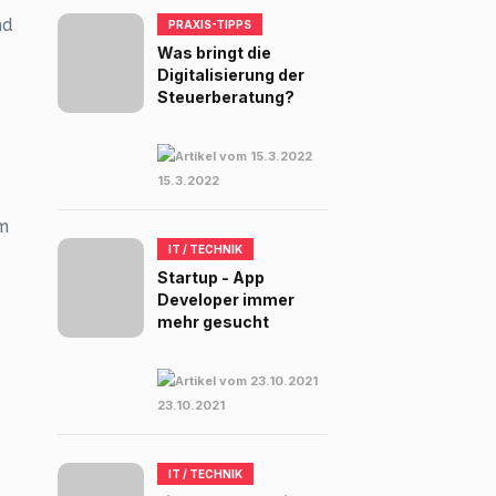
nd
PRAXIS-TIPPS
Was bringt die
Digitalisierung der
Steuerberatung?
15.3.2022
em
IT / TECHNIK
Startup - App
Developer immer
mehr gesucht
23.10.2021
IT / TECHNIK