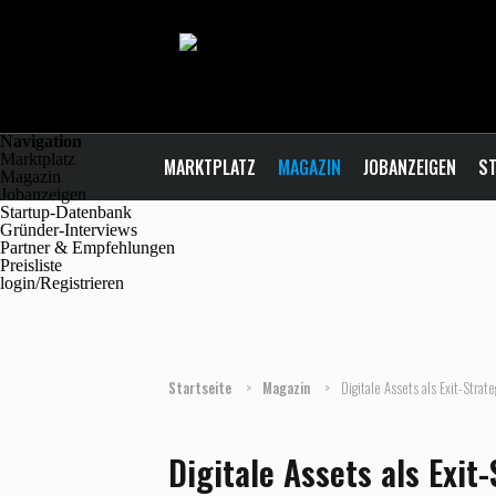
Navigation
Marktplatz
MARKTPLATZ
MAGAZIN
JOBANZEIGEN
ST
Magazin
Jobanzeigen
Startup-Datenbank
Gründer-Interviews
Partner & Empfehlungen
Preisliste
login/Registrieren
Startseite
>
Magazin
>
Digitale Assets als Exit-Str
Digitale Assets als Exit