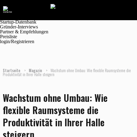
Navigation
Marktplatz
Magazin
Jobanzeigen
Startup-Datenbank
Gründer-Interviews
Partner & Empfehlungen
Preisliste
login/Registrieren
Startseite
>
Magazin
>
Wachstum ohne Umbau: Wie flexible Raumsysteme die
Produktivität in Ihrer Halle steigern
Wachstum ohne Umbau: Wie
flexible Raumsysteme die
Produktivität in Ihrer Halle
steigern