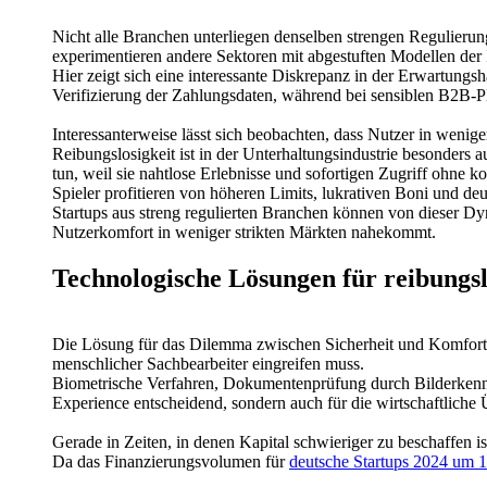
Nicht alle Branchen unterliegen denselben strengen Regulier
experimentieren andere Sektoren mit abgestuften Modellen der 
Hier zeigt sich eine interessante Diskrepanz in der Erwartungs
Verifizierung der Zahlungsdaten, während bei sensiblen B2B-P
Interessanterweise lässt sich beobachten, dass Nutzer in wenig
Reibungslosigkeit ist in der Unterhaltungsindustrie besonders a
tun, weil sie nahtlose Erlebnisse und sofortigen Zugriff ohne 
Spieler profitieren von höheren Limits, lukrativen Boni und d
Startups aus streng regulierten Branchen können von dieser D
Nutzerkomfort in weniger strikten Märkten nahekommt.
Technologische Lösungen für reibungs
Die Lösung für das Dilemma zwischen Sicherheit und Komfort li
menschlicher Sachbearbeiter eingreifen muss.
Biometrische Verfahren, Dokumentenprüfung durch Bilderkennun
Experience entscheidend, sondern auch für die wirtschaftliche 
Gerade in Zeiten, in denen Kapital schwieriger zu beschaffen i
Da das Finanzierungsvolumen für
deutsche Startups 2024 um 