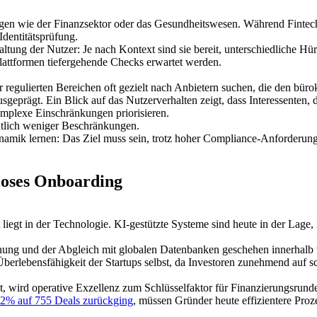
ungen wie der Finanzsektor oder das Gesundheitswesen. Während Finte
Identitätsprüfung.
haltung der Nutzer: Je nach Kontext sind sie bereit, unterschiedliche H
lattformen tiefergehende Checks erwartet werden.
er regulierten Bereichen oft gezielt nach Anbietern suchen, die den b
usgeprägt. Ein Blick auf das Nutzerverhalten zeigt, dass Interessenten
komplexe Einschränkungen priorisieren.
eutlich weniger Beschränkungen.
ynamik lernen: Das Ziel muss sein, trotz hoher Compliance-Anforderun
loses Onboarding
egt in der Technologie. KI-gestützte Systeme sind heute in der Lage, I
g und der Abgleich mit globalen Datenbanken geschehen innerhalb von
Überlebensfähigkeit der Startups selbst, da Investoren zunehmend auf s
st, wird operative Exzellenz zum Schlüsselfaktor für Finanzierungsrund
12% auf 755 Deals zurückging
, müssen Gründer heute effizientere Pro