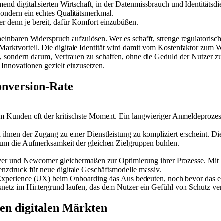
nd digitalisierten Wirtschaft, in der Datenmissbrauch und Identitätsdie
sondern ein echtes Qualitätsmerkmal.
er denn je bereit, dafür Komfort einzubüßen.
inbaren Widerspruch aufzulösen. Wer es schafft, strenge regulatorisch
Marktvorteil. Die digitale Identität wird damit vom Kostenfaktor zum
n, sondern darum, Vertrauen zu schaffen, ohne die Geduld der Nutzer z
Innovationen gezielt einzusetzen.
onversion-Rate
 dem Kunden oft der kritischste Moment. Ein langwieriger Anmeldeproz
 ihnen der Zugang zu einer Dienstleistung zu kompliziert erscheint. Di
 um die Aufmerksamkeit der gleichen Zielgruppen buhlen.
layer und Newcomer gleichermaßen zur Optimierung ihrer Prozesse. M
zdruck für neue digitale Geschäftsmodelle massiv.
Experience (UX) beim Onboarding das Aus bedeuten, noch bevor das eige
snetz im Hintergrund laufen, das dem Nutzer ein Gefühl von Schutz ver
nen digitalen Märkten