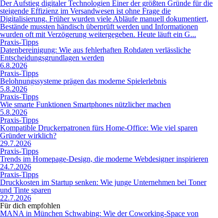
Der Aufstieg digitaler Technologien Einer der größten Gründe für die
steigende Effizienz im Versandwesen ist ohne Frage die
Digitalisierung. Früher wurden viele Abläufe manuell dokumentiert,
Bestände mussten händisch überprüft werden und Informationen
wurden oft mit Verzögerung weitergegeben. Heute läuft ein G...
Praxis-Tipps
Datenbereinigung: Wie aus fehlerhaften Rohdaten verlässliche
Entscheidungsgrundlagen werden
6.8.2026
Praxis-Tipps
Belohnungssysteme prägen das moderne Spielerlebnis
5.8.2026
Praxis-Tipps
Wie smarte Funktionen Smartphones nützlicher machen
5.8.2026
Praxis-Tipps
Kompatible Druckerpatronen fürs Home-Office: Wie viel sparen
Gründer wirklich?
29.7.2026
Praxis-Tipps
Trends im Homepage-Design, die moderne Webdesigner inspirieren
24.7.2026
Praxis-Tipps
Druckkosten im Startup senken: Wie junge Unternehmen bei Toner
und Tinte sparen
22.7.2026
Für dich empfohlen
MANA in München Schwabing: Wie der Coworking-Space von