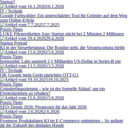
Startup?
16.1.2026
IT / Technik
Google Farbwähler: Ein unterschätztes Tool für Gründer auf dem Weg
zum Online-Erfolg
7.7.2025
Praxis-Tipps
LUKE Pflegeetiketten App: Startup pitcht bei 2 Minuten 2 Millionen
29.4.2026
Startup Portrait
KI in der Steuerberatung: Die Routine geht, die Verantwortung bleibt
15.6.2026
Praxis-Tipps
Isomorphic Labs sammelt 2,1 Milliarden US-Dollar in Series-B ein
13.5.2026
IT / Technik
OK Google mein Gerät einrichten OTT-G1
19.10.2025
Praxis-Tipps
Gründerfinanzierung – wie ist der formelle Ablauf, um ein
Förderdarlehen zu erhalten?
15.6.2026
Praxis-Tipps
SEO-Trends 2026: Prognosen für das Jahr 2026
2.6.2026
Praxis-Tipps
Frontnow Produktdaten KI im E-Commerce optimieren – So gelingt
dir die Zukunft des digitalen Hande