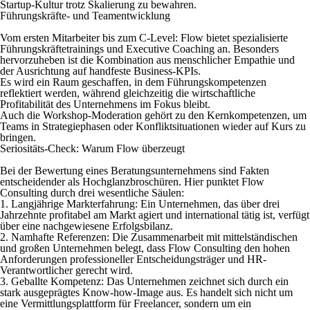
Startup-Kultur trotz Skalierung zu bewahren.
Führungskräfte- und Teamentwicklung
Vom ersten Mitarbeiter bis zum C-Level: Flow bietet
spezialisierte
Führungskräftetrainings
und
Executive Coaching
an. Besonders
hervorzuheben ist die Kombination aus menschlicher Empathie und
der Ausrichtung auf handfeste Business-KPIs.
Es wird ein Raum geschaffen, in dem Führungskompetenzen
reflektiert werden, während gleichzeitig die wirtschaftliche
Profitabilität des Unternehmens im Fokus bleibt.
Auch die
Workshop-Moderation
gehört zu den Kernkompetenzen, um
Teams in Strategiephasen oder Konfliktsituationen wieder auf Kurs zu
bringen.
Seriositäts-Check: Warum Flow überzeugt
Bei der Bewertung eines Beratungsunternehmens sind Fakten
entscheidender als Hochglanzbroschüren. Hier punktet Flow
Consulting durch drei wesentliche Säulen:
1. Langjährige Markterfahrung:
Ein Unternehmen, das über drei
Jahrzehnte profitabel am Markt agiert und international tätig ist, verfügt
über eine nachgewiesene Erfolgsbilanz.
2. Namhafte Referenzen:
Die Zusammenarbeit mit mittelständischen
und großen Unternehmen belegt, dass Flow Consulting den hohen
Anforderungen professioneller Entscheidungsträger und HR-
Verantwortlicher gerecht wird.
3. Geballte Kompetenz:
Das Unternehmen zeichnet sich durch ein
stark ausgeprägtes Know-how-Image aus. Es handelt sich nicht um
eine Vermittlungsplattform für Freelancer, sondern um ein