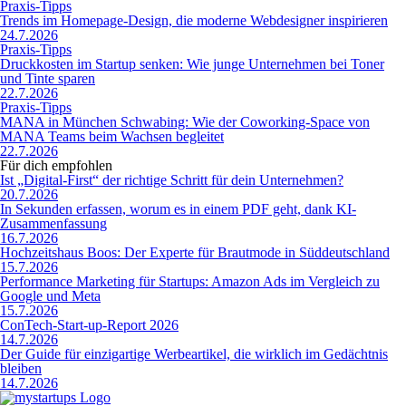
Praxis-Tipps
Trends im Homepage-Design, die moderne Webdesigner inspirieren
24.7.2026
Praxis-Tipps
Druckkosten im Startup senken: Wie junge Unternehmen bei Toner
und Tinte sparen
22.7.2026
Praxis-Tipps
MANA in München Schwabing: Wie der Coworking-Space von
MANA Teams beim Wachsen begleitet
22.7.2026
Für dich empfohlen
Ist „Digital-First“ der richtige Schritt für dein Unternehmen?
20.7.2026
In Sekunden erfassen, worum es in einem PDF geht, dank KI-
Zusammenfassung
16.7.2026
Hochzeitshaus Boos: Der Experte für Brautmode in Süddeutschland
15.7.2026
Performance Marketing für Startups: Amazon Ads im Vergleich zu
Google und Meta
15.7.2026
ConTech-Start-up-Report 2026
14.7.2026
Der Guide für einzigartige Werbeartikel, die wirklich im Gedächtnis
bleiben
14.7.2026