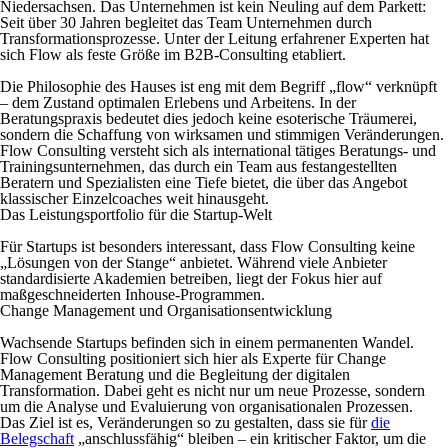
Niedersachsen. Das Unternehmen ist kein Neuling auf dem Parkett:
Seit über 30 Jahren begleitet das Team Unternehmen durch
Transformationsprozesse. Unter der Leitung erfahrener Experten hat
sich Flow als feste Größe im B2B-Consulting etabliert.
Die Philosophie des Hauses ist eng mit dem Begriff „flow“ verknüpft
– dem Zustand optimalen Erlebens und Arbeitens. In der
Beratungspraxis bedeutet dies jedoch keine esoterische Träumerei,
sondern die Schaffung von wirksamen und stimmigen Veränderungen.
Flow Consulting versteht sich als international tätiges Beratungs- und
Trainingsunternehmen, das durch ein Team aus festangestellten
Beratern und Spezialisten eine Tiefe bietet, die über das Angebot
klassischer Einzelcoaches weit hinausgeht.
Das Leistungsportfolio für die Startup-Welt
Für Startups ist besonders interessant, dass Flow Consulting keine
„Lösungen von der Stange“ anbietet. Während viele Anbieter
standardisierte Akademien betreiben, liegt der Fokus hier auf
maßgeschneiderten Inhouse-Programmen.
Change Management und Organisationsentwicklung
Wachsende Startups befinden sich in einem permanenten Wandel.
Flow Consulting positioniert sich hier als Experte für
Change
Management Beratung
und die Begleitung der digitalen
Transformation. Dabei geht es nicht nur um neue Prozesse, sondern
um die Analyse und Evaluierung von organisationalen Prozessen.
Das Ziel ist es, Veränderungen so zu gestalten, dass sie für
die
Belegschaft
„anschlussfähig“ bleiben – ein kritischer Faktor, um die