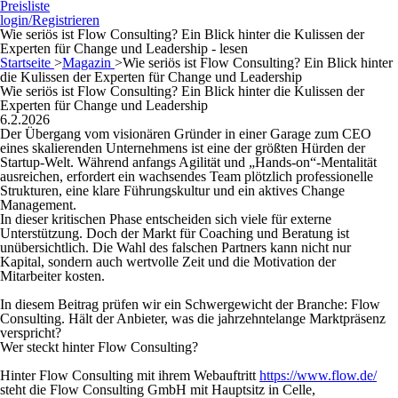
Preisliste
login/Registrieren
Wie seriös ist Flow Consulting? Ein Blick hinter die Kulissen der
Experten für Change und Leadership - lesen
Startseite
>
Magazin
>
Wie seriös ist Flow Consulting? Ein Blick hinter
die Kulissen der Experten für Change und Leadership
Wie seriös ist Flow Consulting? Ein Blick hinter die Kulissen der
Experten für Change und Leadership
6.2.2026
Der Übergang vom visionären Gründer in einer Garage zum CEO
eines skalierenden Unternehmens ist eine der größten Hürden der
Startup-Welt. Während anfangs Agilität und „Hands-on“-Mentalität
ausreichen, erfordert ein wachsendes Team plötzlich professionelle
Strukturen, eine klare Führungskultur und ein aktives Change
Management.
In dieser kritischen Phase entscheiden sich viele für externe
Unterstützung. Doch der Markt für Coaching und Beratung ist
unübersichtlich. Die Wahl des falschen Partners kann nicht nur
Kapital, sondern auch wertvolle Zeit und die Motivation der
Mitarbeiter kosten.
In diesem Beitrag prüfen wir ein Schwergewicht der Branche: Flow
Consulting. Hält der Anbieter, was die jahrzehntelange Marktpräsenz
verspricht?
Wer steckt hinter Flow Consulting?
Hinter Flow Consulting mit ihrem Webauftritt
https://www.flow.de/
steht die Flow Consulting GmbH mit Hauptsitz in Celle,