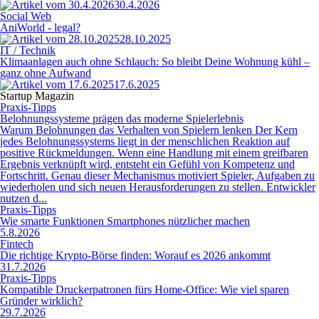
30.4.2026
Social Web
AniWorld - legal?
28.10.2025
IT / Technik
Klimaanlagen auch ohne Schlauch: So bleibt Deine Wohnung kühl –
ganz ohne Aufwand
17.6.2025
Startup Magazin
Praxis-Tipps
Belohnungssysteme prägen das moderne Spielerlebnis
Warum Belohnungen das Verhalten von Spielern lenken Der Kern
jedes Belohnungssystems liegt in der menschlichen Reaktion auf
positive Rückmeldungen. Wenn eine Handlung mit einem greifbaren
Ergebnis verknüpft wird, entsteht ein Gefühl von Kompetenz und
Fortschritt. Genau dieser Mechanismus motiviert Spieler, Aufgaben zu
wiederholen und sich neuen Herausforderungen zu stellen. Entwickler
nutzen d...
Praxis-Tipps
Wie smarte Funktionen Smartphones nützlicher machen
5.8.2026
Fintech
Die richtige Krypto-Börse finden: Worauf es 2026 ankommt
31.7.2026
Praxis-Tipps
Kompatible Druckerpatronen fürs Home-Office: Wie viel sparen
Gründer wirklich?
29.7.2026