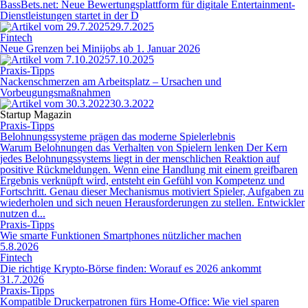
BassBets.net: Neue Bewertungsplattform für digitale Entertainment-
Dienstleistungen startet in der D
29.7.2025
Fintech
Neue Grenzen bei Minijobs ab 1. Januar 2026
7.10.2025
Praxis-Tipps
Nackenschmerzen am Arbeitsplatz – Ursachen und
Vorbeugungsmaßnahmen
30.3.2022
Startup Magazin
Praxis-Tipps
Belohnungssysteme prägen das moderne Spielerlebnis
Warum Belohnungen das Verhalten von Spielern lenken Der Kern
jedes Belohnungssystems liegt in der menschlichen Reaktion auf
positive Rückmeldungen. Wenn eine Handlung mit einem greifbaren
Ergebnis verknüpft wird, entsteht ein Gefühl von Kompetenz und
Fortschritt. Genau dieser Mechanismus motiviert Spieler, Aufgaben zu
wiederholen und sich neuen Herausforderungen zu stellen. Entwickler
nutzen d...
Praxis-Tipps
Wie smarte Funktionen Smartphones nützlicher machen
5.8.2026
Fintech
Die richtige Krypto-Börse finden: Worauf es 2026 ankommt
31.7.2026
Praxis-Tipps
Kompatible Druckerpatronen fürs Home-Office: Wie viel sparen