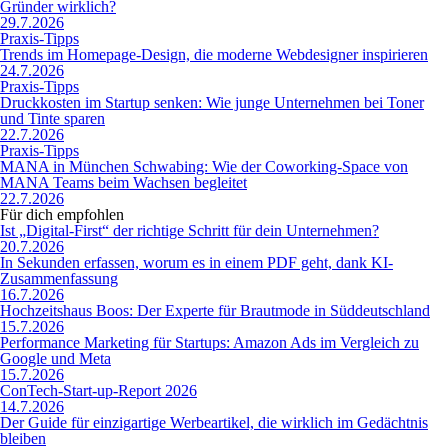
Gründer wirklich?
29.7.2026
Praxis-Tipps
Trends im Homepage-Design, die moderne Webdesigner inspirieren
24.7.2026
Praxis-Tipps
Druckkosten im Startup senken: Wie junge Unternehmen bei Toner
und Tinte sparen
22.7.2026
Praxis-Tipps
MANA in München Schwabing: Wie der Coworking-Space von
MANA Teams beim Wachsen begleitet
22.7.2026
Für dich empfohlen
Ist „Digital-First“ der richtige Schritt für dein Unternehmen?
20.7.2026
In Sekunden erfassen, worum es in einem PDF geht, dank KI-
Zusammenfassung
16.7.2026
Hochzeitshaus Boos: Der Experte für Brautmode in Süddeutschland
15.7.2026
Performance Marketing für Startups: Amazon Ads im Vergleich zu
Google und Meta
15.7.2026
ConTech-Start-up-Report 2026
14.7.2026
Der Guide für einzigartige Werbeartikel, die wirklich im Gedächtnis
bleiben