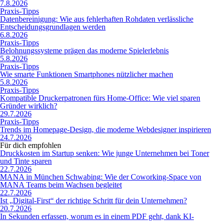
7.8.2026
Praxis-Tipps
Datenbereinigung: Wie aus fehlerhaften Rohdaten verlässliche
Entscheidungsgrundlagen werden
6.8.2026
Praxis-Tipps
Belohnungssysteme prägen das moderne Spielerlebnis
5.8.2026
Praxis-Tipps
Wie smarte Funktionen Smartphones nützlicher machen
5.8.2026
Praxis-Tipps
Kompatible Druckerpatronen fürs Home-Office: Wie viel sparen
Gründer wirklich?
29.7.2026
Praxis-Tipps
Trends im Homepage-Design, die moderne Webdesigner inspirieren
24.7.2026
Für dich empfohlen
Druckkosten im Startup senken: Wie junge Unternehmen bei Toner
und Tinte sparen
22.7.2026
MANA in München Schwabing: Wie der Coworking-Space von
MANA Teams beim Wachsen begleitet
22.7.2026
Ist „Digital-First“ der richtige Schritt für dein Unternehmen?
20.7.2026
In Sekunden erfassen, worum es in einem PDF geht, dank KI-