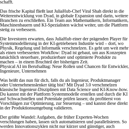
schafft.
Das frische Kapital fließt laut JuliaHub-Chef Viral Shah direkt in die
Weiterentwicklung von Dyad, in globale Expansion und darin, weitere
Branchen zu erschließen. Ein Team aus Mathematikern, Informatikern,
Maschinenbauern und KI-Spezialisten wächst weiter, um die Plattform
stetig zu verbessern.
Die Investoren erwarten, dass JuliaHub einer der prägenden Player für
Systemmodellierung in der KI-getriebenen Industrie wird – dort, wo
Physik, Regelung und Informatik verschmelzen. Es geht um weit mehr
als einen verbesserten Workflow: Dyad ist gebaut, um aus Konzepten
tatsächlich steuerbare, produzierbare und optimierte Produkte zu
machen – in einem Bruchteil der bisherigen Zeit.
Physical AI im Berufsalltag: Neue Rollen und Chancen für Entwickler,
Ingenieure, Unternehmen
Was heißt das nun für dich, falls du als Ingenieur, Produktmanager
oder Unternehmenslenker tätig bist? Mit Dyad 3.0 verschmelzen
klassische Ingenieur-Disziplinen mit Data Science und KI-Know-how.
Du kannst mit der Plattform Systemmodelle erstellen und durch die KI
auf Schwachstellen und Potentiale prüfen lassen; du profitierst von
Vorschlägen zur Optimierung, zur Steuerung – und kannst diese direkt
in der Produktionsumgebung validieren.
Der größte Wandel: Aufgaben, die früher Experten-Wochen
verschlungen haben, lassen sich automatisieren und parallelisieren. So
werden Innovationszyklen nicht nur kürzer und günstiger, auch