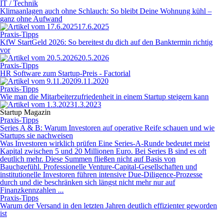
IT / Technik
Klimaanlagen auch ohne Schlauch: So bleibt Deine Wohnung kühl –
ganz ohne Aufwand
17.6.2025
Praxis-Tipps
KfW StartGeld 2026: So bereitest du dich auf den Banktermin richtig
vor
20.5.2026
Praxis-Tipps
HR Software zum Startup-Preis - Factorial
9.11.2020
Praxis-Tipps
Wie man die Mitarbeiterzufriedenheit in einem Startup steigern kann
1.3.2023
Startup Magazin
Praxis-Tipps
Series A & B: Warum Investoren auf operative Reife schauen und wie
Startups sie nachweisen
Was Investoren wirklich prüfen Eine Series-A-Runde bedeutet meist
Kapital zwischen 5 und 20 Millionen Euro. Bei Series B sind es oft
deutlich mehr. Diese Summen fließen nicht auf Basis von
Bauchgefühl. Professionelle Venture-Capital-Gesellschaften und
institutionelle Investoren führen intensive Due-Diligence-Prozesse
durch und die beschränken sich längst nicht mehr nur auf
Finanzkennzahlen ...
Praxis-Tipps
Warum der Versand in den letzten Jahren deutlich effizienter geworden
ist