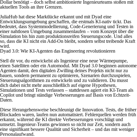
Dollar benötigt – doch selbst ambitionierte Ingenieurteams stoßen mit
aktuellen Tools an ihre Grenzen.
JuliaHub hat diese Marktlücke erkannt und mit Dyad eine
Entwicklungsumgebung geschaffen, die erstmals KI-nativ tickt. Das
bedeutet, dass Systemmodellierung, Code-Generierung und Testen in
einer nahtlosen Umgebung zusammenlaufen – vom Konzept über die
Simulation bis hin zum produktionsreifen Steuerungscode. Und alles
so, dass die KI nicht ein Add-On bleibt, sondern selbst treibende Kraft
wird.
Dyad 3.0: Wie KI-Agenten das Engineering revolutionieren
Stell dir vor, du entwickelst als Ingenieur eine neue Wärmepumpe,
einen Satelliten oder ein Automodul. Mit Dyad 3.0 beginnen autonome
Agenten damit, den digitalen Zwilling deines Projekts nicht nur zu
bauen, sondern permanent zu optimieren, Szenarien durchzuspielen,
Steuerungsalgorithmen zu entwickeln und zu validieren. Du musst
dich dabei nicht mehr ausschließlich auf eigene Hypothesen,
Simulationen und Tests verlassen – stattdessen agiert ein KI-Team als
Copilot und bringt ständige Verbesserungen auf Basis von Echtzeit-
Daten.
Diese Herangehensweise beschleunigt die Innovation. Tests, die früher
Blockaden waren, laufen nun automatisiert. Fehlerquellen werden früh
erkannt, während die KI direkte Verbesserungen vorschlägt und
umsetzt. Ingenieur-Teams gewinnen so nicht nur Zeit, sondern auch
eine signifikant bessere Qualität und Sicherheit – und das mit weniger
Personalaufwand.