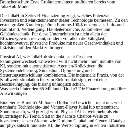
Branchenschub: Erste Großunternehmen profitieren bereits vom
JuliaHub-Modell
Die JuliaHub Series B Finanzierung zeigt, welches Potenzial
Investoren und Marktteilnehmer dieser Technologie beimessen. Zu den
ersten großen Kunden gehören Fortune-100-Konzerne aus Luft- und
Raumfahrt, Verteidigung, Halbleiterbranche, Automotive und
Gebäudetechnik. Für diese Unternehmen ist nicht allein der
Effizienzgewinn relevant, sondern vor allem die Fähigkeit,
hochinnovative, physische Produkte mit neuer Geschwindigkeit und
Präzision auf den Markt zu bringen.
Physical AI, wie JuliaHub sie denkt, steht für einen
Paradigmenwechsel: Entwickelt wird nicht mehr “nur” mithilfe von
KI, sondern mit automatisierten Agenten-Kollektiven, die
Systemmodellierung, Simulation, Optimierung und
Steuerungsentwicklung kombinieren. Die industrielle Praxis, von der
Kraftwerkssimulation bis zum Elektronikdesign, erlebt eine
Beschleunigung, die bislang unmöglich schien.
Was steckt hinter den 65 Millionen Dollar? Die Finanzierung und ihre
Auswirkungen
Eine Series B mit 65 Millionen Dollar hat Gewicht – nicht nur, weil
namhafte Technologie- und Venture-Player JuliaHub unterstützen.
Sondern auch, weil gezeigt wird: Physical AI ist weit mehr als ein
kurzfristiger KI-Trend. Statt in die nächste Chatbot-Welle zu
investieren, setzen Akteure wie Dorilton Capital und General Catalyst
auf physikalisch fundierte KI, die Wertschöpfung in echten Industrien