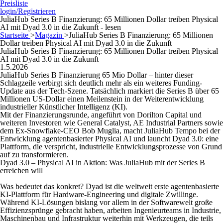
Preisliste
login/Registrieren
JuliaHub Series B Finanzierung: 65 Millionen Dollar treiben Physical
AI mit Dyad 3.0 in die Zukunft - lesen
Startseite
>
Magazin
>
JuliaHub Series B Finanzierung: 65 Millionen
Dollar treiben Physical AI mit Dyad 3.0 in die Zukunft
JuliaHub Series B Finanzierung: 65 Millionen Dollar treiben Physical
AI mit Dyad 3.0 in die Zukunft
1.5.2026
JuliaHub Series B Finanzierung 65 Mio Dollar – hinter dieser
Schlagzeile verbirgt sich deutlich mehr als ein weiteres Funding-
Update aus der Tech-Szene. Tatsächlich markiert die Series B über 65
Millionen US-Dollar einen Meilenstein in der Weiterentwicklung
industrieller Künstlicher Intelligenz (KI).
Mit der Finanzierungsrunde, angeführt von Dorilton Capital und
weiteren Investoren wie General Catalyst, AE Industrial Partners sowie
dem Ex-Snowflake-CEO Bob Muglia, macht JuliaHub Tempo bei der
Entwicklung agentenbasierter Physical AI und launcht Dyad 3.0: eine
Plattform, die verspricht, industrielle Entwicklungsprozesse von Grund
auf zu transformieren.
Dyad 3.0 – Physical AI in Aktion: Was JuliaHub mit der Series B
erreichen will
Was bedeutet das konkret? Dyad ist die weltweit erste agentenbasierte
KI-Plattform für Hardware-Engineering und digitale Zwillinge.
Während KI-Lösungen bislang vor allem in der Softwarewelt große
Effizienzsprünge gebracht haben, arbeiten Ingenieurteams in Industrie,
Maschinenbau und Infrastruktur weiterhin mit Werkzeugen, die teils