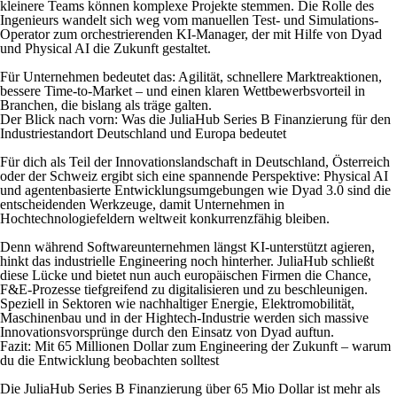
kleinere Teams können komplexe Projekte stemmen. Die Rolle des
Ingenieurs wandelt sich weg vom manuellen Test- und Simulations-
Operator zum orchestrierenden KI-Manager, der mit Hilfe von Dyad
und Physical AI die Zukunft gestaltet.
Für Unternehmen bedeutet das: Agilität, schnellere Marktreaktionen,
bessere Time-to-Market – und einen klaren Wettbewerbsvorteil in
Branchen, die bislang als träge galten.
Der Blick nach vorn: Was die JuliaHub Series B Finanzierung für den
Industriestandort Deutschland und Europa bedeutet
Für dich als Teil der Innovationslandschaft in Deutschland, Österreich
oder der Schweiz ergibt sich eine spannende Perspektive: Physical AI
und agentenbasierte Entwicklungsumgebungen wie Dyad 3.0 sind die
entscheidenden Werkzeuge, damit Unternehmen in
Hochtechnologiefeldern weltweit konkurrenzfähig bleiben.
Denn während Softwareunternehmen längst KI-unterstützt agieren,
hinkt das industrielle Engineering noch hinterher. JuliaHub schließt
diese Lücke und bietet nun auch europäischen Firmen die Chance,
F&E-Prozesse tiefgreifend zu digitalisieren und zu beschleunigen.
Speziell in Sektoren wie nachhaltiger Energie, Elektromobilität,
Maschinenbau und in der Hightech-Industrie werden sich massive
Innovationsvorsprünge durch den Einsatz von Dyad auftun.
Fazit: Mit 65 Millionen Dollar zum Engineering der Zukunft – warum
du die Entwicklung beobachten solltest
Die JuliaHub Series B Finanzierung über 65 Mio Dollar ist mehr als