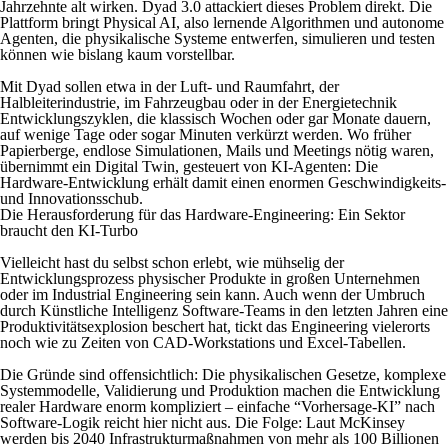
Jahrzehnte alt wirken. Dyad 3.0 attackiert dieses Problem direkt. Die
Plattform bringt Physical AI, also lernende Algorithmen und autonome
Agenten, die physikalische Systeme entwerfen, simulieren und testen
können wie bislang kaum vorstellbar.
Mit Dyad sollen etwa in der Luft- und Raumfahrt, der
Halbleiterindustrie, im Fahrzeugbau oder in der Energietechnik
Entwicklungszyklen, die klassisch Wochen oder gar Monate dauern,
auf wenige Tage oder sogar Minuten verkürzt werden. Wo früher
Papierberge, endlose Simulationen, Mails und Meetings nötig waren,
übernimmt ein Digital Twin, gesteuert von KI-Agenten: Die
Hardware-Entwicklung erhält damit einen enormen Geschwindigkeits-
und Innovationsschub.
Die Herausforderung für das Hardware-Engineering: Ein Sektor
braucht den KI-Turbo
Vielleicht hast du selbst schon erlebt, wie mühselig der
Entwicklungsprozess physischer Produkte in großen Unternehmen
oder im Industrial Engineering sein kann. Auch wenn der Umbruch
durch Künstliche Intelligenz Software-Teams in den letzten Jahren eine
Produktivitätsexplosion beschert hat, tickt das Engineering vielerorts
noch wie zu Zeiten von CAD-Workstations und Excel-Tabellen.
Die Gründe sind offensichtlich: Die physikalischen Gesetze, komplexe
Systemmodelle, Validierung und Produktion machen die Entwicklung
realer Hardware enorm kompliziert – einfache “Vorhersage-KI” nach
Software-Logik reicht hier nicht aus. Die Folge: Laut McKinsey
werden bis 2040 Infrastrukturmaßnahmen von mehr als 100 Billionen