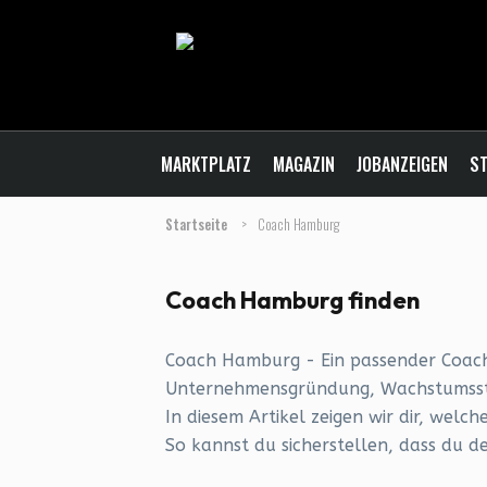
MARKTPLATZ
MAGAZIN
JOBANZEIGEN
ST
Startseite
>
Coach Hamburg
Coach Hamburg finden
Coach Hamburg - Ein passender Coach 
Unternehmensgründung, Wachstumsstr
In diesem Artikel zeigen wir dir, welc
So kannst du sicherstellen, dass du d