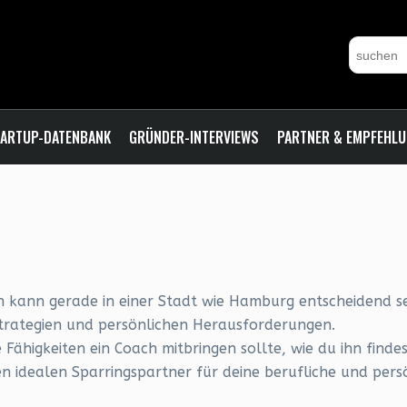
ARTUP-DATENBANK
GRÜNDER-INTERVIEWS
PARTNER & EMPFEHL
kann gerade in einer Stadt wie Hamburg entscheidend sein
ategien und persönlichen Herausforderungen.
he Fähigkeiten ein Coach mitbringen sollte, wie du ihn find
en idealen Sparringspartner für deine berufliche und pers