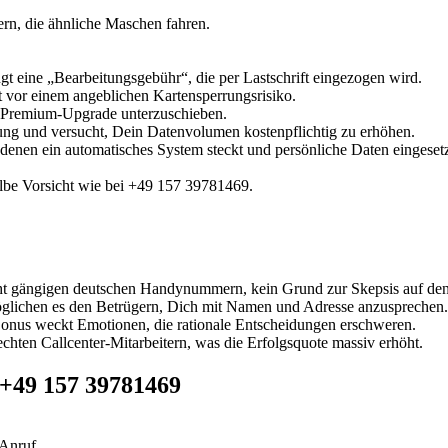
n, die ähnliche Maschen fahren.
t eine „Bearbeitungsgebühr“, die per Lastschrift eingezogen wird.
t vor einem angeblichen Kartensperrungsrisiko.
s Premium-Upgrade unterzuschieben.
ung und versucht, Dein Datenvolumen kostenpflichtig zu erhöhen.
denen ein automatisches System steckt und persönliche Daten eingeset
lbe Vorsicht wie bei +49 157 39781469.
ht gängigen deutschen Handynummern, kein Grund zur Skepsis auf den 
möglichen es den Betrügern, Dich mit Namen und Adresse anzusprechen.
Bonus weckt Emotionen, die rationale Entscheidungen erschweren.
echten Callcenter-Mitarbeitern, was die Erfolgsquote massiv erhöht.
 +49 157 39781469
Anruf.