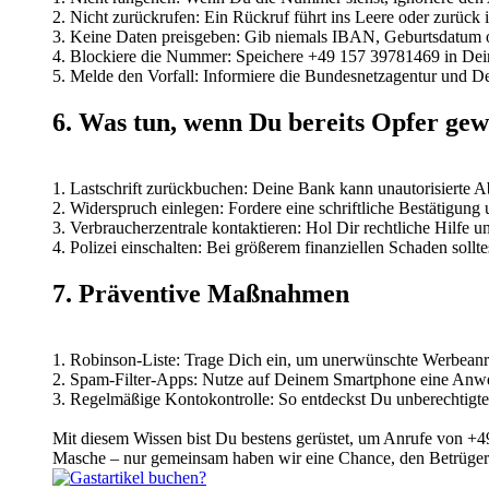
2. Nicht zurückrufen: Ein Rückruf führt ins Leere oder zurück i
3. Keine Daten preisgeben: Gib niemals IBAN, Geburtsdatum o
4. Blockiere die Nummer: Speichere +49 157 39781469 in Deine
5. Melde den Vorfall: Informiere die Bundesnetzagentur und D
6. Was tun, wenn Du bereits Opfer gew
1. Lastschrift zurückbuchen: Deine Bank kann unautorisierte 
2. Widerspruch einlegen: Fordere eine schriftliche Bestätigun
3. Verbraucherzentrale kontaktieren: Hol Dir rechtliche Hilfe u
4. Polizei einschalten: Bei größerem finanziellen Schaden sollte
7. Präventive Maßnahmen
1. Robinson-Liste: Trage Dich ein, um unerwünschte Werbeanru
2. Spam-Filter-Apps: Nutze auf Deinem Smartphone eine Anwe
3. Regelmäßige Kontokontrolle: So entdeckst Du unberechtigt
Mit diesem Wissen bist Du bestens gerüstet, um Anrufe von 
Masche – nur gemeinsam haben wir eine Chance, den Betrüger