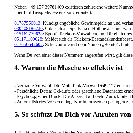
Neben +49 157 39781469 existieren zahlreiche weitere Nummer
Hier fünf Beispiele, jeweils kurz erläutert:
01787556013
: Kündigt angebliche Gewinnspiele an und verlang
030408186730
: Gibt sich als Sparkassen-Hotline aus und warn
015162770628
: Spooft Telekom-Vorwahlen, um Dir ein teure
051171109028
: Meldet sich als Telekom-Bestandskundenberat
017650642602
: Scherzanrufe mit dem Namen „Benito“, hinter 
Wenn Du von einer dieser Nummern angerufen wirst, gilt diese
4. Warum die Masche so effektiv ist
- Vertraute Vorwahl: Die Mobilfunk-Vorwahl +49 157 entspric
- Persönliche Daten: Gekaufte oder gestohlene Datensätze er
- Psychologischer Druck: Die Aussicht auf Geld Zurück oder 
- Automatisiertes Vorscreening: Nur Interessenten gelangen zu 
5. So schützt Du Dich vor Anrufen von
1. Nicht rangehen: Wenn Du die Nummer siehst, ignoriere den 