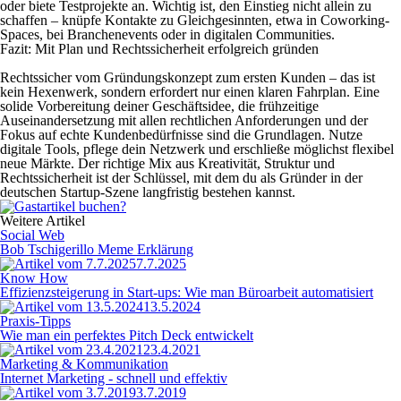
oder biete Testprojekte an. Wichtig ist, den Einstieg nicht allein zu
schaffen – knüpfe Kontakte zu Gleichgesinnten, etwa in Coworking-
Spaces, bei Branchenevents oder in digitalen Communities.
Fazit: Mit Plan und Rechtssicherheit erfolgreich gründen
Rechtssicher vom Gründungskonzept zum ersten Kunden – das ist
kein Hexenwerk, sondern erfordert nur einen klaren Fahrplan. Eine
solide Vorbereitung deiner Geschäftsidee, die frühzeitige
Auseinandersetzung mit allen rechtlichen Anforderungen und der
Fokus auf echte Kundenbedürfnisse sind die Grundlagen. Nutze
digitale Tools, pflege dein Netzwerk und erschließe möglichst flexibel
neue Märkte. Der richtige Mix aus Kreativität, Struktur und
Rechtssicherheit ist der Schlüssel, mit dem du als Gründer in der
deutschen Startup-Szene langfristig bestehen kannst.
Weitere Artikel
Social Web
Bob Tschigerillo Meme Erklärung
7.7.2025
Know How
Effizienzsteigerung in Start-ups: Wie man Büroarbeit automatisiert
13.5.2024
Praxis-Tipps
Wie man ein perfektes Pitch Deck entwickelt
23.4.2021
Marketing & Kommunikation
Internet Marketing - schnell und effektiv
3.7.2019