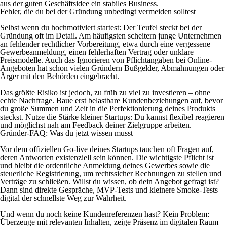
aus der guten Geschäftsidee ein stabiles Business.
Fehler, die du bei der Gründung unbedingt vermeiden solltest
Selbst wenn du hochmotiviert startest: Der Teufel steckt bei der
Gründung oft im Detail. Am häufigsten scheitern junge Unternehmen
an fehlender rechtlicher Vorbereitung, etwa durch eine vergessene
Gewerbeanmeldung, einen fehlerhaften Vertrag oder unklare
Preismodelle. Auch das Ignorieren von Pflichtangaben bei Online-
Angeboten hat schon vielen Gründern Bußgelder, Abmahnungen oder
Ärger mit den Behörden eingebracht.
Das größte Risiko ist jedoch, zu früh zu viel zu investieren – ohne
echte Nachfrage. Baue erst belastbare Kundenbeziehungen auf, bevor
du große Summen und Zeit in die Perfektionierung deines Produkts
steckst. Nutze die Stärke kleiner Startups: Du kannst flexibel reagieren
und möglichst nah am Feedback deiner Zielgruppe arbeiten.
Gründer-FAQ: Was du jetzt wissen musst
Vor dem offiziellen Go-live deines Startups tauchen oft Fragen auf,
deren Antworten existenziell sein können. Die wichtigste Pflicht ist
und bleibt die ordentliche Anmeldung deines Gewerbes sowie die
steuerliche Registrierung, um rechtssicher Rechnungen zu stellen und
Verträge zu schließen. Willst du wissen, ob dein Angebot gefragt ist?
Dann sind direkte Gespräche, MVP-Tests und kleinere Smoke-Tests
digital der schnellste Weg zur Wahrheit.
Und wenn du noch keine Kundenreferenzen hast? Kein Problem:
Überzeuge mit relevanten Inhalten, zeige Präsenz im digitalen Raum