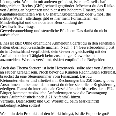
Lösung sein. Wenn du mit anderen gründest, ist eine Gesellschaft
bürgerlichen Rechts (GbR) schnell gegründet. Möchtest du das Risiko
von Anfang an begrenzen und planst mit höherem Umsatz, sind
Kapitalgesellschaften wie UG (haftungsbeschränkt) oder GmbH die
richtige Wahl – allerdings gibt es hier mehr Formalitäten, ein
Mindestkapital und die notarielle Beurkundung des
Gesellschaftsvertrags.
Gewerbeanmeldung und steuerliche Pflichten: Das darfst du nicht
aufschieben
Eines ist klar: Ohne ordentliche Anmeldung darfst du in den seltensten
Fällen überhaupt Geschäfte machen. Nach § 14 Gewerbeordnung bist
du in Deutschland verpflichtet, dein Gewerbe gleichzeitig mit der
Aufnahme deiner Tätigkeit beim zuständigen Gewerbeamt
anzumelden. Wer das versäumt, riskiert empfindliche Bußgelder.
Auch das Thema Steuern ist kein Hexenwerk, sollte aber von Anfang
an sauber geregelt sein. Noch bevor du Kunden Rechnungen schreibst,
brauchst du eine Steuernummer vom Finanzamt. Bist du
Kleinunternehmer und arbeitest mit Rechnungen bis 250 Euro, gibt es
Ausnahmen – aber auch dann musst du deine steuerliche Registrierung
erledigen. Planst du internationale Geschäfte oder bist selbst kein EU-
Bürger, kommen zusätzliche Anforderungen wie die Beantragung
eines Aufenthaltstitels nach § 21 AufenthG hinzu.
Verträge, Datenschutz und Co: Worauf du beim Markteintritt
unbedingt achten solltest
Wenn du dein Produkt auf den Markt bringst, ist die Euphorie groß –