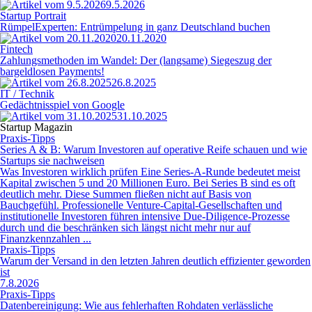
9.5.2026
Startup Portrait
RümpelExperten: Entrümpelung in ganz Deutschland buchen
20.11.2020
Fintech
Zahlungsmethoden im Wandel: Der (langsame) Siegeszug der
bargeldlosen Payments!
26.8.2025
IT / Technik
Gedächtnisspiel von Google
31.10.2025
Startup Magazin
Praxis-Tipps
Series A & B: Warum Investoren auf operative Reife schauen und wie
Startups sie nachweisen
Was Investoren wirklich prüfen Eine Series-A-Runde bedeutet meist
Kapital zwischen 5 und 20 Millionen Euro. Bei Series B sind es oft
deutlich mehr. Diese Summen fließen nicht auf Basis von
Bauchgefühl. Professionelle Venture-Capital-Gesellschaften und
institutionelle Investoren führen intensive Due-Diligence-Prozesse
durch und die beschränken sich längst nicht mehr nur auf
Finanzkennzahlen ...
Praxis-Tipps
Warum der Versand in den letzten Jahren deutlich effizienter geworden
ist
7.8.2026
Praxis-Tipps
Datenbereinigung: Wie aus fehlerhaften Rohdaten verlässliche