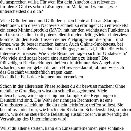
du ansprechen willst. Für wen löst dein Angebot ein relevantes
Problem? Gibt es schon Lösungen am Markt, und wenn ja, wie
unterscheidest du dich?
Viele Gründerinnen und Gründer setzen heute auf Lean-Startup-
Methoden, um diesen Nachweis schnell zu erbringen: Du entwickelst
ein erstes Minimalprodukt (MVP) mit nur den wichtigsten Funktionen
und testest es direkt mit potenziellen Kunden. Mit gezielten Interviews
kommst du den Bedürfnissen deiner Zielgruppe auf die Spur – und
lernst, was du besser machen kannst. Auch Online-Smoketests, bei
denen du beispielsweise eine Landingpage aufsetzt, helfen dir, echtes
Interesse zu messen: Wie viele Besucher tragen sich für Updates ein?
Wie viele sind sogar bereit, eine Anzahlung zu leisten? Die
frühzeitigen Rückmeldungen helfen dir nicht nur, das Angebot zu
schärfen, sondern geben dir auch Hinweise darauf, ob und wie sich
das Geschäft wirtschaftlich tragen kann.
Rechtliche Fallstricke kennen und vermeiden
Schon in der allerersten Phase solltest du dir bewusst machen: Ohne
rechtliche Grundlagen wirst du schnell ausgebremst. Viele
unterschätzen, wie engmaschig und komplex die Regelungen in
Deutschland sind. Die Wahl der richtigen Rechtsform ist eine
Grundsatzentscheidung, die du nicht leichtfertig treffen solltest. Sie
beeinflusst nicht nur, wie hoch dein Risiko im Schadensfall ist, sondern
auch, wie deine steuerliche Belastung ausfällt oder wie aufwendig die
Verwaltung des Unternehmens wird.
Willst du alleine starten, kann ein Einzelunternehmen eine schlanke