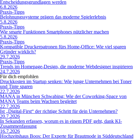
Entscheidungsgrundlagen werden
6.8.2026
Praxis-Tipps
Belohnungssysteme prägen das moderne Spielerlebnis
5.8.2026
Praxis-Tipps
Wie smarte Funktionen Smartphones nützlicher machen
5.8.2026
Praxis-Tipps
Kompatible Druckerpatronen fürs Home-Office: Wie viel sparen
Gründer wirklich?
29.7.2026
Praxis-Tipps
Trends im Homepage-Design, die moderne Webdesigner inspirieren
24.7.2026
Für dich empfohlen
Druckkosten im Startup senken: Wie junge Unternehmen bei Toner
und Tinte sparen
22.7.2026
MANA in München Schwabing: Wie der Coworking-Space von
MANA Teams beim Wachsen begleitet
22.7.2026
Ist „Digital-First“ der richtige Schritt für dein Unternehmen?
20.7.2026
In Sekunden erfassen, worum es in einem PDF geht, dank KI-
Zusammenfassung
16.7.2026
Hochzeitshaus Boos: Der Experte für Brautmode in Süddeutschland