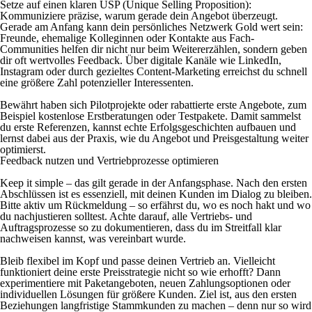
Setze auf einen klaren USP (Unique Selling Proposition):
Kommuniziere präzise, warum gerade dein Angebot überzeugt.
Gerade am Anfang kann dein persönliches Netzwerk Gold wert sein:
Freunde, ehemalige Kolleginnen oder Kontakte aus Fach-
Communities helfen dir nicht nur beim Weitererzählen, sondern geben
dir oft wertvolles Feedback. Über digitale Kanäle wie LinkedIn,
Instagram oder durch gezieltes Content-Marketing erreichst du schnell
eine größere Zahl potenzieller Interessenten.
Bewährt haben sich Pilotprojekte oder rabattierte erste Angebote, zum
Beispiel kostenlose Erstberatungen oder Testpakete. Damit sammelst
du erste Referenzen, kannst echte Erfolgsgeschichten aufbauen und
lernst dabei aus der Praxis, wie du Angebot und Preisgestaltung weiter
optimierst.
Feedback nutzen und Vertriebprozesse optimieren
Keep it simple – das gilt gerade in der Anfangsphase. Nach den ersten
Abschlüssen ist es essenziell, mit deinen Kunden im Dialog zu bleiben.
Bitte aktiv um Rückmeldung – so erfährst du, wo es noch hakt und wo
du nachjustieren solltest. Achte darauf, alle Vertriebs- und
Auftragsprozesse so zu dokumentieren, dass du im Streitfall klar
nachweisen kannst, was vereinbart wurde.
Bleib flexibel im Kopf und passe deinen Vertrieb an. Vielleicht
funktioniert deine erste Preisstrategie nicht so wie erhofft? Dann
experimentiere mit Paketangeboten, neuen Zahlungsoptionen oder
individuellen Lösungen für größere Kunden. Ziel ist, aus den ersten
Beziehungen langfristige Stammkunden zu machen – denn nur so wird