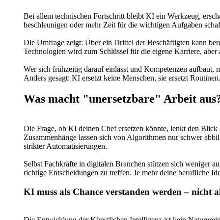
Bei allem technischen Fortschritt bleibt KI ein Werkzeug, ersch
beschleunigen oder mehr Zeit für die wichtigen Aufgaben scha
Die Umfrage zeigt: Über ein Drittel der Beschäftigten kann be
Technologien wird zum Schlüssel für die eigene Karriere, aber
Wer sich frühzeitig darauf einlässt und Kompetenzen aufbaut, m
Anders gesagt: KI ersetzt keine Menschen, sie ersetzt Routinen
Was macht "unersetzbare" Arbeit aus
Die Frage, ob KI deinen Chef ersetzen könnte, lenkt den Blick 
Zusammenhänge lassen sich von Algorithmen nur schwer abbilde
strikter Automatisierungen.
Selbst Fachkräfte in digitalen Branchen stützen sich weniger 
richtige Entscheidungen zu treffen. Je mehr deine berufliche I
KI muss als Chance verstanden werden – nicht 
Die Entwicklung der Künstlichen Intelligenz ist kein Naturerei