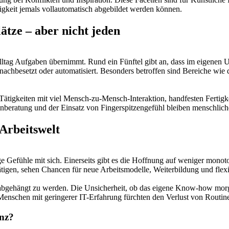
ligkeit jemals vollautomatisch abgebildet werden können.
ätze – aber nicht jeden
ltag Aufgaben übernimmt. Rund ein Fünftel gibt an, dass im eigenen Unt
achbesetzt oder automatisiert. Besonders betroffen sind Bereiche wie
Tätigkeiten mit viel Mensch-zu-Mensch-Interaktion, handfesten Fertigk
enberatung und der Einsatz von Fingerspitzengefühl bleiben menschlic
 Arbeitswelt
ge Gefühle mit sich. Einerseits gibt es die Hoffnung auf weniger mon
tätigen, sehen Chancen für neue Arbeitsmodelle, Weiterbildung und flexi
 abgehängt zu werden. Die Unsicherheit, ob das eigene Know-how morg
 Menschen mit geringerer IT-Erfahrung fürchten den Verlust von Routine
enz?