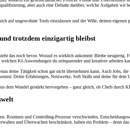
qualifizierung, aber auch eine Debatte darüber, welche Aufgaben wir
, sich auf ungewohnte Tools einzulassen und der Wille, deinen eigenen
 und trotzdem einzigartig bleibst
t steht das noch bevor. Worauf es wirklich ankommt: Bleibe neugierig
t welchen KI-Anwendungen du zeitsparender und kreativer arbeiten kan
 genau deine Tätigkeit schon gar nicht übernehmen kann. Auch Jobs, die
 kennst: Deine Erfahrungen, Netzwerke, Soft Skills und deine für dein
us dem Wandel gestärkt hervorgehen – ganz gleich, ob Chefs durch KI 
swelt
ägen. Routinen und Controlling-Prozesse verschwinden, Entscheidungs
erwalten und Überwachen beschränken, haben ein Problem – denn das erle