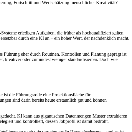
ierung, Fortschritt und Wertschätzung menschlicher Kreativität?
ysteme erledigen Aufgaben, die früher als hochqualifiziert galten,
 ersetzbar durch eine KI an – ein hoher Wert, der nachdenklich macht.
s Führung eher durch Routinen, Kontrollen und Planung geprägt ist
ler, kreativer oder zumindest weniger standardisierbar. Doch wie
 ist die Führungsrolle eine Projektionsfläche für
gen sind darin bereits heute erstaunlich gut und können
ch gedacht. KI kann aus gigantischen Datenmengen Muster extrahieren
ert und kontrolliert, dessen Jobprofil ist damit bedroht.
Intelligenzen nach wie vor eine große Herausforderung – und es ist