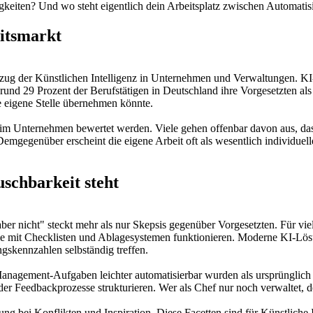
gkeiten? Und wo steht eigentlich dein Arbeitsplatz zwischen Automatis
eitsmarkt
nzug der Künstlichen Intelligenz in Unternehmen und Verwaltungen. KI-S
 rund 29 Prozent der Berufstätigen in Deutschland ihre Vorgesetzten als
die eigene Stelle übernehmen könnte.
 im Unternehmen bewertet werden. Viele gehen offenbar davon aus, das
Demgegenüber erscheint die eigene Arbeit oft als wesentlich individuel
schbarkeit steht
r nicht" steckt mehr als nur Skepsis gegenüber Vorgesetzten. Für viele
e mit Checklisten und Ablagesystemen funktionieren. Moderne KI-Lösun
gskennzahlen selbständig treffen.
s Management-Aufgaben leichter automatisierbar wurden als ursprüngli
edbackprozesse strukturieren. Wer als Chef nur noch verwaltet, delegi
ng bei Konflikten und Inspiration. Diese Facetten sind für Künstliche 