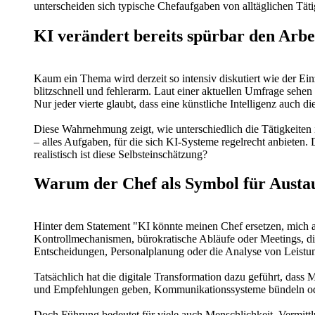
unterscheiden sich typische Chefaufgaben von alltäglichen Täti
KI verändert bereits spürbar den Arb
Kaum ein Thema wird derzeit so intensiv diskutiert wie der Ei
blitzschnell und fehlerarm. Laut einer aktuellen Umfrage sehen
Nur jeder vierte glaubt, dass eine künstliche Intelligenz auch 
Diese Wahrnehmung zeigt, wie unterschiedlich die Tätigkeiten
– alles Aufgaben, für die sich KI-Systeme regelrecht anbieten. 
realistisch ist diese Selbsteinschätzung?
Warum der Chef als Symbol für Austau
Hinter dem Statement "KI könnte meinen Chef ersetzen, mich abe
Kontrollmechanismen, bürokratische Abläufe oder Meetings, di
Entscheidungen, Personalplanung oder die Analyse von Leistun
Tatsächlich hat die digitale Transformation dazu geführt, das
und Empfehlungen geben, Kommunikationssysteme bündeln oder Fe
Doch Führung bedeutet für viele auch Menschlichkeit, Vermittlu