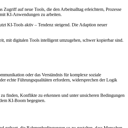
 Zugriff auf neue Tools, die den Arbeitsalltag erleichtern, Prozesse
, mit KI-Anwendungen zu arbeiten.
utzt KI-Tools aktiv – Tendenz steigend. Die Adaption neuer
t, mit digitalen Tools intelligent umzugehen, schwer kopierbar sind.
 Kommunikation oder das Verständnis für komplexe soziale
der echte Führungsqualitäten erfordern, widersprechen der Logik
en zu finden, Konflikte zu erkennen und unter unsicheren Bedingungen
 du dem KI-Boom begegnen.
 sind gefragt, die Rahmenbedingungen so zu gestalten, dass Menschen