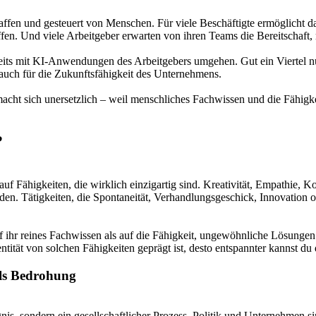
affen und gesteuert von Menschen. Für viele Beschäftigte ermöglicht das
ffen. Und viele Arbeitgeber erwarten von ihren Teams die Bereitschaft
reits mit KI-Anwendungen des Arbeitgebers umgehen. Gut ein Viertel n
 auch für die Zukunftsfähigkeit des Unternehmens.
acht sich unersetzlich – weil menschliches Fachwissen und die Fähigkei
.
?
auf Fähigkeiten, die wirklich einzigartig sind. Kreativität, Empathie,
n. Tätigkeiten, die Spontaneität, Verhandlungsgeschick, Innovation o
auf ihr reines Fachwissen als auf die Fähigkeit, ungewöhnliche Lösung
dentität von solchen Fähigkeiten geprägt ist, desto entspannter kannst
als Bedrohung
gnis, sondern ein gesellschaftlicher Prozess. Politik und Unternehmen