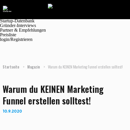
Navigation
Marktplatz
Magazin
Jobanzeigen
Startup-Datenbank
Gründer-Interviews
Partner & Empfehlungen
Preisliste
login/Registrieren
Startseite
>
Magazin
>
Warum du KEINEN Marketing Funnel erstellen solltest!
Warum du KEINEN Marketing
Funnel erstellen solltest!
10.9.2020