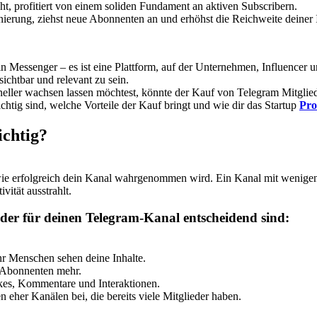
t, profitiert von einem soliden Fundament an aktiven Subscribern.
onierung, ziehst neue Abonnenten an und erhöhst die Reichweite deiner In
ein Messenger – es ist eine Plattform, auf der Unternehmen, Influence
ichtbar und relevant zu sein.
hneller wachsen lassen möchtest, könnte der Kauf von Telegram Mitgliede
chtig sind, welche Vorteile der Kauf bringt und wie dir das Startup
Pr
ichtig?
 wie erfolgreich dein Kanal wahrgenommen wird. Ein Kanal mit wenigen 
vität ausstrahlt.
eder für deinen Telegram-Kanal entscheidend sind:
hr Menschen sehen deine Inhalte.
 Abonnenten mehr.
es, Kommentare und Interaktionen.
eher Kanälen bei, die bereits viele Mitglieder haben.