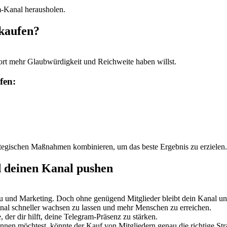
-Kanal herausholen.
 kaufen?
ort mehr Glaubwürdigkeit und Reichweite haben willst.
fen:
rategischen Maßnahmen kombinieren, um das beste Ergebnis zu erzielen.
d deinen Kanal pushen
u und Marketing. Doch ohne genügend Mitglieder bleibt dein Kanal uns
nal schneller wachsen zu lassen und mehr Menschen zu erreichen.
 der dir hilft, deine Telegram-Präsenz zu stärken.
en möchtest, könnte der Kauf von Mitgliedern genau die richtige Strat