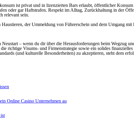
holkonsum ist privat und in lizenzierten Bars erlaubt, öffentlicher Konsu
fen oder gar Haftstrafen. Respekt im Alltag, Zurückhaltung in der Öffe
h relevant sein.
on Haustieren, der Ummeldung von Führerschein und dem Umgang mit B
en Neustart – wenn du dir über die Herausforderungen beim Wegzug und 
 richtige Visums- und Firmenstrategie sowie ein solides finanzielles P
Standards (und kulturelle Besonderheiten) zu akzeptieren, steht dem erf
üssen
s ein Online Casino Unternehmen au
ist