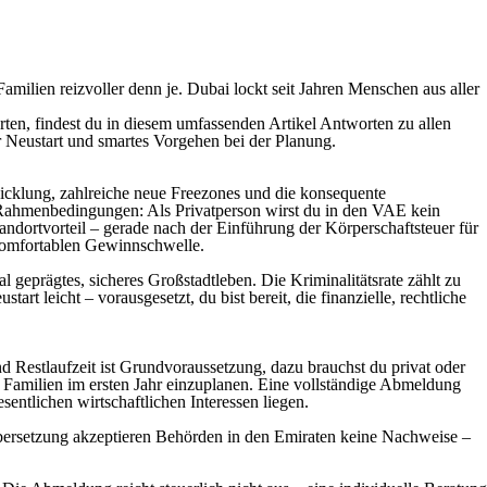
amilien reizvoller denn je. Dubai lockt seit Jahren Menschen aus aller
ten, findest du in diesem umfassenden Artikel Antworten zu allen
er Neustart und smartes Vorgehen bei der Planung.
wicklung, zahlreiche neue Freezones und die konsequente
n Rahmenbedingungen: Als Privatperson wirst du in den VAE kein
dortvorteil – gerade nach der Einführung der Körperschaftsteuer für
 komfortablen Gewinnschwelle.
geprägtes, sicheres Großstadtleben. Die Kriminalitätsrate zählt zu
leicht – vorausgesetzt, du bist bereit, die finanzielle, rechtliche
 Restlaufzeit ist Grundvoraussetzung, dazu brauchst du privat oder
r Familien im ersten Jahr einzuplanen. Eine vollständige Abmeldung
sentlichen wirtschaftlichen Interessen liegen.
bersetzung akzeptieren Behörden in den Emiraten keine Nachweise –