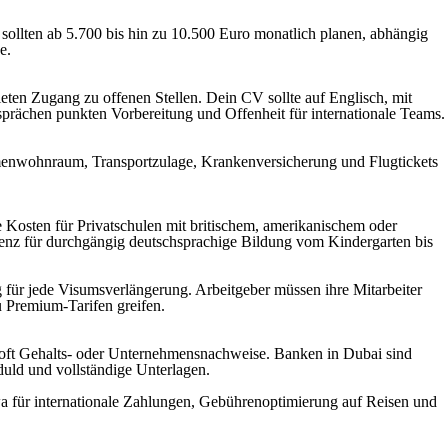
ollten ab 5.700 bis hin zu 10.500 Euro monatlich planen, abhängig
e.
ieten Zugang zu offenen Stellen. Dein CV sollte auf Englisch, mit
prächen punkten Vorbereitung und Offenheit für internationale Teams.
 Firmenwohnraum, Transportzulage, Krankenversicherung und Flugtickets
ie Kosten für Privatschulen mit britischem, amerikanischem oder
enz für durchgängig deutschsprachige Bildung vom Kindergarten bis
 für jede Visumsverlängerung. Arbeitgeber müssen ihre Mitarbeiter
u Premium-Tarifen greifen.
nd oft Gehalts- oder Unternehmensnachweise. Banken in Dubai sind
ld und vollständige Unterlagen.
wa für internationale Zahlungen, Gebührenoptimierung auf Reisen und