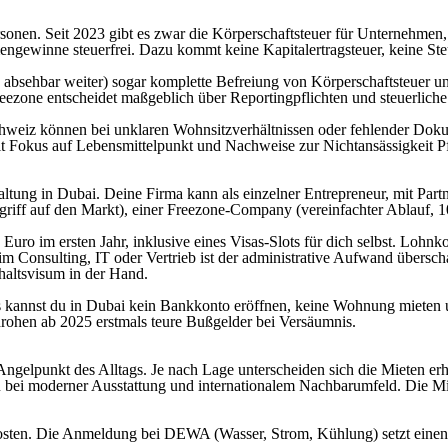
rsonen. Seit 2023 gibt es zwar die Körperschaftsteuer für Unternehmen
engewinne steuerfrei. Dazu kommt keine Kapitalertragsteuer, keine St
26 absehbar weiter) sogar komplette Befreiung von Körperschaftsteue
ezone entscheidet maßgeblich über Reportingpflichten und steuerliche 
hweiz können bei unklaren Wohnsitzverhältnissen oder fehlender Doku
t Fokus auf Lebensmittelpunkt und Nachweise zur Nichtansässigkeit P
staltung in Dubai. Deine Firma kann als einzelner Entrepreneur, mit Par
iff auf den Markt), einer Freezone-Company (vereinfachter Ablauf, 10
0 Euro im ersten Jahr, inklusive eines Visas-Slots für dich selbst. Loh
 im Consulting, IT oder Vertrieb ist der administrative Aufwand übers
altsvisum in der Hand.
es kannst du in Dubai kein Bankkonto eröffnen, keine Wohnung mieten 
drohen ab 2025 erstmals teure Bußgelder bei Versäumnis.
 Angelpunkt des Alltags. Je nach Lage unterscheiden sich die Mieten 
au bei moderner Ausstattung und internationalem Nachbarumfeld. Die Mi
osten. Die Anmeldung bei DEWA (Wasser, Strom, Kühlung) setzt einen 