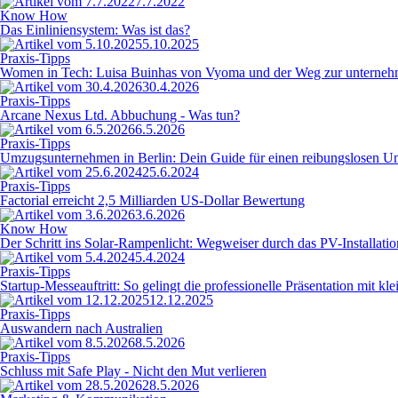
7.7.2022
Know How
Das Einliniensystem: Was ist das?
5.10.2025
Praxis-Tipps
Women in Tech: Luisa Buinhas von Vyoma und der Weg zur unternehm
30.4.2026
Praxis-Tipps
Arcane Nexus Ltd. Abbuchung - Was tun?
6.5.2026
Praxis-Tipps
Umzugsunternehmen in Berlin: Dein Guide für einen reibungslosen 
25.6.2024
Praxis-Tipps
Factorial erreicht 2,5 Milliarden US-Dollar Bewertung
3.6.2026
Know How
Der Schritt ins Solar-Rampenlicht: Wegweiser durch das PV-Installati
5.4.2024
Praxis-Tipps
Startup-Messeauftritt: So gelingt die professionelle Präsentation mit k
12.12.2025
Praxis-Tipps
Auswandern nach Australien
8.5.2026
Praxis-Tipps
Schluss mit Safe Play - Nicht den Mut verlieren
28.5.2026