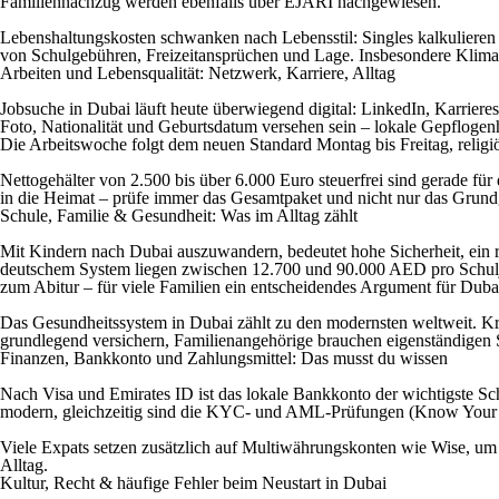
Familiennachzug werden ebenfalls über EJARI nachgewiesen.
Lebenshaltungskosten schwanken nach Lebensstil: Singles kalkulieren 
von Schulgebühren, Freizeitansprüchen und Lage. Insbesondere Klima
Arbeiten und Lebensqualität: Netzwerk, Karriere, Alltag
Jobsuche in Dubai läuft heute überwiegend digital: LinkedIn, Karriere
Foto, Nationalität und Geburtsdatum versehen sein – lokale Gepflogen
Die Arbeitswoche folgt dem neuen Standard Montag bis Freitag, religiö
Nettogehälter von 2.500 bis über 6.000 Euro steuerfrei sind gerade fü
in die Heimat – prüfe immer das Gesamtpaket und nicht nur das Grund
Schule, Familie & Gesundheit: Was im Alltag zählt
Mit Kindern nach Dubai auszuwandern, bedeutet hohe Sicherheit, ein ri
deutschem System liegen zwischen 12.700 und 90.000 AED pro Schuljah
zum Abitur – für viele Familien ein entscheidendes Argument für Duba
Das Gesundheitssystem in Dubai zählt zu den modernsten weltweit. Kr
grundlegend versichern, Familienangehörige brauchen eigenständigen S
Finanzen, Bankkonto und Zahlungsmittel: Das musst du wissen
Nach Visa und Emirates ID ist das lokale Bankkonto der wichtigste Sch
modern, gleichzeitig sind die KYC- und AML-Prüfungen (Know Your C
Viele Expats setzen zusätzlich auf Multiwährungskonten wie Wise, um
Alltag.
Kultur, Recht & häufige Fehler beim Neustart in Dubai