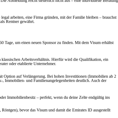
 Die Abmeldung reicht steuerlich nicht aus – eine individuelle Beratung
egal arbeiten, eine Firma gründen, mit der Familie bleiben – brauchst
 als Rentner gewährt.
0–60 Tage, um einen neuen Sponsor zu finden. Mit dem Visum erhältst
lassischen Arbeitsverhältnis. Hierfür wird die Qualifikation, ein
rater oder etablierte Unternehmer.
t Option auf Verlängerung. Bei hohen Investitionen (Immobilien ab 2
k-, Immobilien- und Familienangelegenheiten deutlich. Auch der
 oder Immobilienbesitz – perfekt, wenn du deine Zelte endgültig ins
s, Röntgen), bevor das Visum und damit die Emirates ID ausgestellt