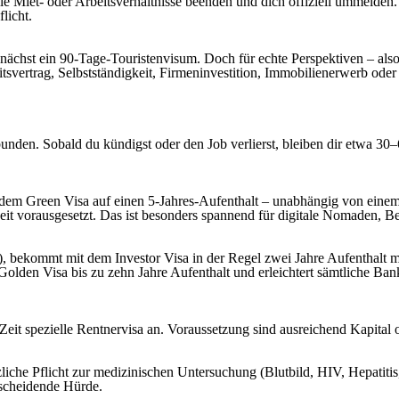
lle Miet- oder Arbeitsverhältnisse beenden und dich offiziell ummelden.
licht.
chst ein 90-Tage-Touristenvisum. Doch für echte Perspektiven – also l
svertrag, Selbstständigkeit, Firmeninvestition, Immobilienerwerb oder
ebunden. Sobald du kündigst oder den Job verlierst, bleiben dir etwa 3
 dem Green Visa auf einen 5-Jahres-Aufenthalt – unabhängig von einem k
it vorausgesetzt. Das ist besonders spannend für digitale Nomaden, Be
 bekommt mit dem Investor Visa in der Regel zwei Jahre Aufenthalt mi
lden Visa bis zu zehn Jahre Aufenthalt und erleichtert sämtliche Ban
er Zeit spezielle Rentnervisa an. Voraussetzung sind ausreichend Kapital
zliche Pflicht zur medizinischen Untersuchung (Blutbild, HIV, Hepatiti
tscheidende Hürde.