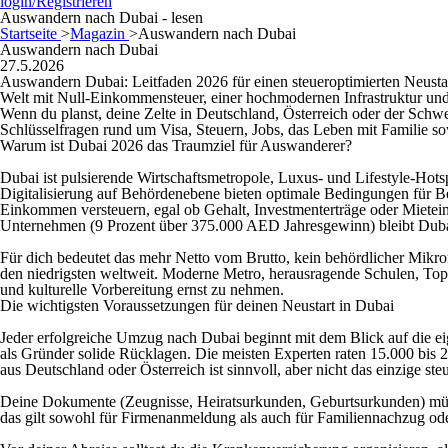
login/Registrieren
Auswandern nach Dubai - lesen
Startseite
>
Magazin
>
Auswandern nach Dubai
Auswandern nach Dubai
27.5.2026
Auswandern Dubai: Leitfaden 2026 für einen steueroptimierten Neustart 
Welt mit Null-Einkommensteuer, einer hochmodernen Infrastruktur und
Wenn du planst, deine Zelte in Deutschland, Österreich oder der Schwe
Schlüsselfragen rund um Visa, Steuern, Jobs, das Leben mit Familie sow
Warum ist Dubai 2026 das Traumziel für Auswanderer?
Dubai ist pulsierende Wirtschaftsmetropole, Luxus- und Lifestyle-Hot
Digitalisierung auf Behördenebene bieten optimale Bedingungen für B
Einkommen versteuern, egal ob Gehalt, Investmenterträge oder Mietei
Unternehmen (9 Prozent über 375.000 AED Jahresgewinn) bleibt Dubai 
Für dich bedeutet das mehr Netto vom Brutto, kein behördlicher Mikrom
den niedrigsten weltweit. Moderne Metro, herausragende Schulen, Top-G
und kulturelle Vorbereitung ernst zu nehmen.
Die wichtigsten Voraussetzungen für deinen Neustart in Dubai
Jeder erfolgreiche Umzug nach Dubai beginnt mit dem Blick auf die ei
als Gründer solide Rücklagen. Die meisten Experten raten 15.000 bis 
aus Deutschland oder Österreich ist sinnvoll, aber nicht das einzige st
Deine Dokumente (Zeugnisse, Heiratsurkunden, Geburtsurkunden) müss
das gilt sowohl für Firmenanmeldung als auch für Familiennachzug od