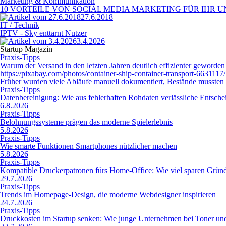
Marketing & Kommunikation
10 VORTEILE VON SOCIAL MEDIA MARKETING FÜR IHR
27.6.2018
IT / Technik
IPTV - Sky enttarnt Nutzer
3.4.2026
Startup Magazin
Praxis-Tipps
Warum der Versand in den letzten Jahren deutlich effizienter geworden 
https://pixabay.com/photos/container-ship-container-transport-6631117/
Früher wurden viele Abläufe manuell dokumentiert, Bestände mussten 
Praxis-Tipps
Datenbereinigung: Wie aus fehlerhaften Rohdaten verlässliche Entsc
6.8.2026
Praxis-Tipps
Belohnungssysteme prägen das moderne Spielerlebnis
5.8.2026
Praxis-Tipps
Wie smarte Funktionen Smartphones nützlicher machen
5.8.2026
Praxis-Tipps
Kompatible Druckerpatronen fürs Home-Office: Wie viel sparen Gründ
29.7.2026
Praxis-Tipps
Trends im Homepage-Design, die moderne Webdesigner inspirieren
24.7.2026
Praxis-Tipps
Druckkosten im Startup senken: Wie junge Unternehmen bei Toner und