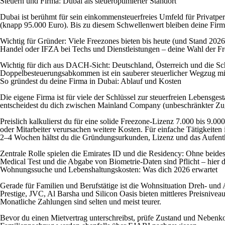
Steuern und Firma: Dubai als steueroptimierter Standort
Dubai ist berühmt für sein einkommensteuerfreies Umfeld für Privatpe
(knapp 95.000 Euro). Bis zu diesem Schwellenwert bleiben deine Firm
Wichtig für Gründer: Viele Freezones bieten bis heute (und Stand 20
Handel oder IFZA bei Techs und Dienstleistungen – deine Wahl der Fre
Wichtig für dich aus DACH-Sicht: Deutschland, Österreich und die Sc
Doppelbesteuerungsabkommen ist ein sauberer steuerlicher Wegzug mi
So gründest du deine Firma in Dubai: Ablauf und Kosten
Die eigene Firma ist für viele der Schlüssel zur steuerfreien Lebensge
entscheidest du dich zwischen Mainland Company (unbeschränkter Zugr
Preislich kalkulierst du für eine solide Freezone-Lizenz 7.000 bis 9.00
oder Mitarbeiter verursachen weitere Kosten. Für einfache Tätigkeiten
2–4 Wochen hältst du die Gründungsurkunden, Lizenz und das Aufenth
Zentrale Rolle spielen die Emirates ID und die Residency: Ohne beid
Medical Test und die Abgabe von Biometrie-Daten sind Pflicht – hier 
Wohnungssuche und Lebenshaltungskosten: Was dich 2026 erwartet
Gerade für Familien und Berufstätige ist die Wohnsituation Dreh- und
Prestige, JVC, Al Barsha und Silicon Oasis bieten mittleres Preisnive
Monatliche Zahlungen sind selten und meist teurer.
Bevor du einen Mietvertrag unterschreibst, prüfe Zustand und Nebenk