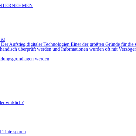
 UNTERNEHMEN
ist
 Der Aufstieg digitaler Technologien Einer der größten Gründe für die 
händisch überprüft werden und Informationen wurden oft mit Verzögeru
heidungsgrundlagen werden
er wirklich?
 Tinte sparen