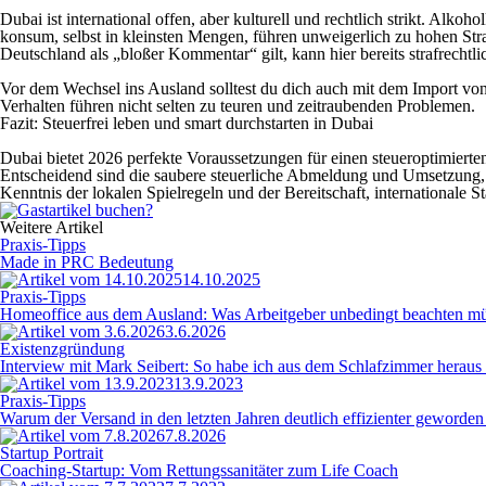
Dubai ist international offen, aber kulturell und rechtlich strikt. Alko
konsum, selbst in kleinsten Mengen, führen unweigerlich zu hohen Stra
Deutschland als „bloßer Kommentar“ gilt, kann hier bereits strafrechtlic
Vor dem Wechsel ins Ausland solltest du dich auch mit dem Import v
Verhalten führen nicht selten zu teuren und zeitraubenden Problemen.
Fazit: Steuerfrei leben und smart durchstarten in Dubai
Dubai bietet 2026 perfekte Voraussetzungen für einen steueroptimiert
Entscheidend sind die saubere steuerliche Abmeldung und Umsetzung, die
Kenntnis der lokalen Spielregeln und der Bereitschaft, internationale 
Weitere Artikel
Praxis-Tipps
Made in PRC Bedeutung
14.10.2025
Praxis-Tipps
Homeoffice aus dem Ausland: Was Arbeitgeber unbedingt beachten m
3.6.2026
Existenzgründung
Interview mit Mark Seibert: So habe ich aus dem Schlafzimmer herau
13.9.2023
Praxis-Tipps
Warum der Versand in den letzten Jahren deutlich effizienter geworden 
7.8.2026
Startup Portrait
Coaching-Startup: Vom Rettungssanitäter zum Life Coach