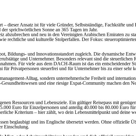
– dieser Ansatz ist für viele Gründer, Selbstständige, Fachkräfte und F
 der sprichwörtlichen Sonne an 365 Tagen im Jahr.
iz abzubrechen und neu in den Vereinigten Arabischen Emiraten zu star
ie rechtliche und kulturelle Stolperfallen. Der Fokus: steueroptimiert
spot, Bildungs- und Innovationsstandort zugleich. Die dynamische Ent
erufstätige und Unternehmer. Besonders relevant sind die steuerliche
nnahmen. Für viele aus dem DACH-Raum ist das ein entscheidender Stan
für Privatpersonen steuerfrei und für Unternehmer bis zu einer sehr
anagement-Alltag, sondern unternehmerische Freiheit und international 
esundheitswesen und eine riesige Expat-Community machen den Neustart 
genen Ressourcen und Lebensziele. Ein gültiger Reisepass mit genügend
25.000 Euro für Einzelpersonen und anteilig 40.000 bis 80.000 Euro fü
euerliche Kriterium – hier zählt, wo dein Lebensmittelpunkt und deine we
en beglaubigt und ins Englische übersetzt werden. Ohne offizielle Ü
er Einschulung.