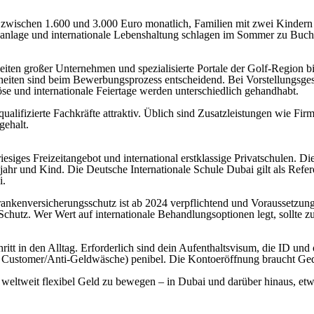
zwischen 1.600 und 3.000 Euro monatlich, Familien mit zwei Kindern s
anlage und internationale Lebenshaltung schlagen im Sommer zu Buch
seiten großer Unternehmen und spezialisierte Portale der Golf-Region b
heiten sind beim Bewerbungsprozess entscheidend. Bei Vorstellungsges
se und internationale Feiertage werden unterschiedlich gehandhabt.
r qualifizierte Fachkräfte attraktiv. Üblich sind Zusatzleistungen wie
gehalt.
esiges Freizeitangebot und international erstklassige Privatschulen. D
r und Kind. Die Deutsche Internationale Schule Dubai gilt als Refer
i.
ankenversicherungsschutz ist ab 2024 verpflichtend und Voraussetzung
chutz. Wer Wert auf internationale Behandlungsoptionen legt, sollte z
ritt in den Alltag. Erforderlich sind dein Aufenthaltsvisum, die ID u
ustomer/Anti-Geldwäsche) penibel. Die Kontoeröffnung braucht Gedu
 weltweit flexibel Geld zu bewegen – in Dubai und darüber hinaus, et