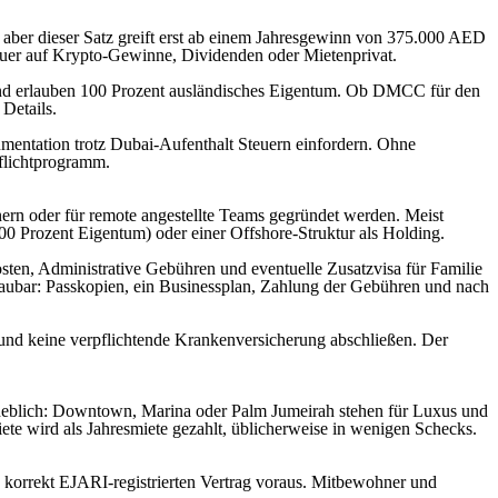
, aber dieser Satz greift erst ab einem Jahresgewinn von 375.000 AED
euer auf Krypto-Gewinne, Dividenden oder Mietenprivat.
r und erlauben 100 Prozent ausländisches Eigentum. Ob DMCC für den
Details.
mentation trotz Dubai-Aufenthalt Steuern einfordern. Ohne
flichtprogramm.
tnern oder für remote angestellte Teams gegründet werden. Meist
0 Prozent Eigentum) oder einer Offshore-Struktur als Holding.
nkosten, Administrative Gebühren und eventuelle Zusatzvisa für Familie
chaubar: Passkopien, ein Businessplan, Zahlung der Gebühren und nach
und keine verpflichtende Krankenversicherung abschließen. Der
erheblich: Downtown, Marina oder Palm Jumeirah stehen für Luxus und
ete wird als Jahresmiete gezahlt, üblicherweise in wenigen Schecks.
korrekt EJARI-registrierten Vertrag voraus. Mitbewohner und