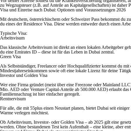
Vor deiner Abreise solltest du die Krankenversicherung organisieren, a
zu Wegzugsteuer (z.B. auf Anteile an Kapitalgesellschaften) ist daher Pf
Visa und Einreise nach Dubai: Optionen und Voraussetzungen 2026
Mit deutschem, österreichischem oder Schweizer Pass bekommst du zunä
du eines der Residence Visa. Diese werden entweder durch einen Arbeit
Typische Visa:
Arbeitsvisum
Das klassische Arbeitsvisum ist direkt an einen lokalen Arbeitgeber g
du eine Emirates ID – diese ist für das Leben in Dubai zentral.
Green Visa
Als Selbstständiger, Freelancer oder Hochqualifizierter kommst du mit
Mindestjahreseinkommen sowie oft eine lokale Lizenz für deine Tätigke
Investor und Golden Visa
Wer eine Firma gründet (meist über eine Freezone oder Mainland LLC),
Mio. AED oder Venture Capital-Anteile ab 500.000 AED) erlaubt das Go
Familiennachzug ist hier einfacher geregelt.
Rentnervisum
Für alle, die mit 55plus einen Neustart planen, bietet Dubai seit einig
Warme verlegen möchtest.
Ob Arbeitsvisum, Investor- oder Golden Visa – ab 2025 gilt eine geset
werden. Ohne bestandenen Test kein Aufenthalt – eine kleine, aber en