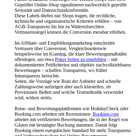
Geprüfter Online-Shop signalisieren nachweislich geprüfte
Seriosität und Datenschutzkonformität.
Diese Labels dürfen nur Shops tragen, die rechtliche,
technische und organisatorische Kriterien erfüllen – von
AGB-Transparenz bis hin zu Widerrufsrechten.
Vertrauenssiegel können die Conversion messbar erhöhen.
Im Affiliate- und Empfehlungsmarketing entscheidet
Vertrauen über Conversion. Vergleichsseitenwie
beispielsweise im iGaming, die klare Bewertungsmaßstäbe
offenlegen, um etwa
Poker Seiten zu empfehlen
– mit
dokumentierten Prüfkriterien und objektiv nachvollziehbaren
Bewertungen – schaffen Transparenz, wo früher
Intransparenz herrschte.
Seiten, die Vorzüge wie Boni der Anbieter und schnelle
Zahlungsweise aufzeigen aber auch klarstellen, ob
Provisionen fließen und welche Testmethodik verwendet
wird, wirken seriös.
Reise- und Bewertungsplattformen wie HolidayCheck oder
Booking.com arbeiten mit Rezensionen:
Booking.com
arbeitet mit verifizierten Bewertungen, die in der Regel von
Gästen mit bestätigter Buchung stammen. Damit folgt
Booking einem europäischen Standard für mehr Transparenz
und Verbraucherschutz bei Online-Bewertungen.