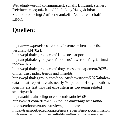
Wer glaubwürdig kommuniziert, schafft Bindung, steigert
Reichweite organisch und bleibt langfristig sichtbar.
Sichtbarkeit bringt Aufmerksamkeit – Vertrauen schafft
Erfolg.
Quellen:
https://www.pexels.com/de-de/foto/menschen-buro-tisch-
geschaft-4347021/
https://cpl.thalesgroup.com/data-threat-report
https://cpl.thalesgroup.com/about-us/newsroom/digital-trust-
index-2025
https://cpl.thalesgroup.com/blog/access-management/2025-
digital-trust-index-trends-and-insights
https://cpl.thalesgroup.com/about-us/newsroom/2025-thales-
data-threat-report-reveals-nearly-70-percent-of-organizations-
identify-ais-fast-moving-ecosystem-as-top-genai-related-
security-risk
https://artificialintelligenceact.eu/de/article/50/
https://skift.com/2025/09/27/online-travel-agencies-and-
hotels-endorse-eu-user-review-guidelines/
https://transport.ec.europa.eu/news-events/news/commission-
welcomes-code-conduct-reliable-online-reviews-tourism-