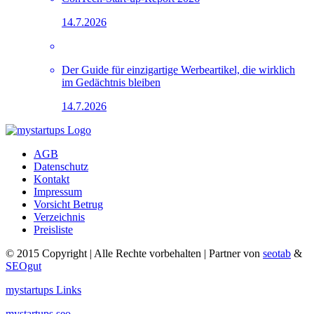
14.7.2026
Der Guide für einzigartige Werbeartikel, die wirklich
im Gedächtnis bleiben
14.7.2026
AGB
Datenschutz
Kontakt
Impressum
Vorsicht Betrug
Verzeichnis
Preisliste
© 2015 Copyright | Alle Rechte vorbehalten | Partner von
seotab
&
SEOgut
mystartups Links
mystartups seo