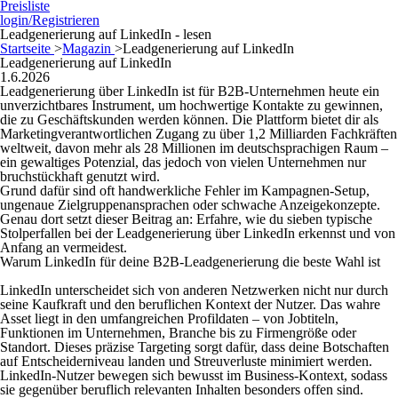
Preisliste
login/Registrieren
Leadgenerierung auf LinkedIn - lesen
Startseite
>
Magazin
>
Leadgenerierung auf LinkedIn
Leadgenerierung auf LinkedIn
1.6.2026
Leadgenerierung über LinkedIn ist für B2B-Unternehmen heute ein
unverzichtbares Instrument, um hochwertige Kontakte zu gewinnen,
die zu Geschäftskunden werden können. Die Plattform bietet dir als
Marketingverantwortlichen Zugang zu über 1,2 Milliarden Fachkräften
weltweit, davon mehr als 28 Millionen im deutschsprachigen Raum –
ein gewaltiges Potenzial, das jedoch von vielen Unternehmen nur
bruchstückhaft genutzt wird.
Grund dafür sind oft handwerkliche Fehler im Kampagnen-Setup,
ungenaue Zielgruppenansprachen oder schwache Anzeigekonzepte.
Genau dort setzt dieser Beitrag an: Erfahre, wie du sieben typische
Stolperfallen bei der Leadgenerierung über LinkedIn erkennst und von
Anfang an vermeidest.
Warum LinkedIn für deine B2B-Leadgenerierung die beste Wahl ist
LinkedIn unterscheidet sich von anderen Netzwerken nicht nur durch
seine Kaufkraft und den beruflichen Kontext der Nutzer. Das wahre
Asset liegt in den umfangreichen Profildaten – von Jobtiteln,
Funktionen im Unternehmen, Branche bis zu Firmengröße oder
Standort. Dieses präzise Targeting sorgt dafür, dass deine Botschaften
auf Entscheiderniveau landen und Streuverluste minimiert werden.
LinkedIn-Nutzer bewegen sich bewusst im Business-Kontext, sodass
sie gegenüber beruflich relevanten Inhalten besonders offen sind.