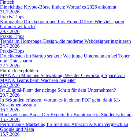
Fintech
Die richtige Krypto-Börse finden: Worauf es 2026 ankommt
31.7.2026
Praxis-Tipps
Kompatible Druckerpatronen fürs Home-Office: Wie viel sparen
Gründer wirklich?
29.7.2026
Praxis-Tipps
Trends im Homepage-Design, die moderne Webdesigner inspirieren
24.7.2026
Praxis-Tipps
Druckkosten im Startup senken: Wie junge Unternehmen bei Toner
und Tinte sparen
22.7.2026
Für dich empfohlen
MANA in München Schwabing: Wie der Coworking-Space von
MANA Teams beim Wachsen begleitet
22.7.2026
Ist „Digital-First“ der richtige Schritt für dein Unternehmen?
20.7.2026
In Sekunden erfassen, worum es in einem PDF geht, dank KI-
Zusammenfassung
16.7.2026
Hochzeitshaus Boos: Der Experte für Brautmode in Süddeutschland
15.7.2026
Performance Marketing für Startups: Amazon Ads im Vergleich zu
Google und Meta
15.7.2026