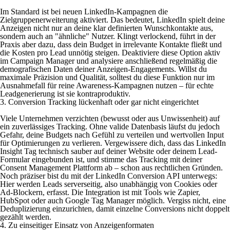
Im Standard ist bei neuen LinkedIn-Kampagnen die
Zielgruppenerweiterung aktiviert. Das bedeutet, LinkedIn spielt deine
Anzeigen nicht nur an deine klar definierten Wunschkontakte aus,
sondern auch an "ähnliche" Nutzer. Klingt verlockend, führt in der
Praxis aber dazu, dass dein Budget in irrelevante Kontakte fließt und
die Kosten pro Lead unnötig steigen. Deaktiviere diese Option aktiv
im Campaign Manager und analysiere anschließend regelmäßig die
demografischen Daten deiner Anzeigen-Engagements. Willst du
maximale Präzision und Qualität, solltest du diese Funktion nur im
Ausnahmefall für reine Awareness-Kampagnen nutzen – für echte
Leadgenerierung ist sie kontraproduktiv.
3. Conversion Tracking lückenhaft oder gar nicht eingerichtet
Viele Unternehmen verzichten (bewusst oder aus Unwissenheit) auf
ein zuverlässiges Tracking. Ohne valide Datenbasis läufst du jedoch
Gefahr, deine Budgets nach Gefühl zu verteilen und wertvollen Input
für Optimierungen zu verlieren. Vergewissere dich, dass das LinkedIn
Insight Tag technisch sauber auf deiner Website oder deinem Lead-
Formular eingebunden ist, und stimme das Tracking mit deiner
Consent Management Plattform ab – schon aus rechtlichen Gründen.
Noch präziser bist du mit der LinkedIn Conversion API unterwegs:
Hier werden Leads serverseitig, also unabhängig von Cookies oder
Ad-Blockern, erfasst. Die Integration ist mit Tools wie Zapier,
HubSpot oder auch Google Tag Manager möglich. Vergiss nicht, eine
Deduplizierung einzurichten, damit einzelne Conversions nicht doppelt
gezählt werden.
4. Zu einseitiger Einsatz von Anzeigenformaten