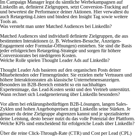
Im Campaign Manager legst du sämtliche Werbekampagnen auf
LinkedIn an, definierst Zielgruppen, setzt Conversion-Tracking auf
und bewertest die Performance deiner Aktionen. Hier verwaltest du
auch Retargeting-Listen und bindest den Insight Tag sowie weitere
Tools an.
Was versteht man unter Matched Audiences bei LinkedIn?
Matched Audiences sind individuell definierte Zielgruppen, die aus
bestimmten Interaktionen (z. B. Webseiten-Besuche, Anzeigen-
Engagement oder Formular-Öffnungen) entstehen. Sie sind die Basis
jeder erfolgreichen Retargeting-Strategie und sorgen für höhere
Conversionrates bei niedrigeren Kosten.
Welche Rolle spielen Thought Leader Ads auf LinkedIn?
Thought Leader Ads basieren auf den organischen Posts deiner
Mitarbeitenden oder Firmengründer. Sie erzielen mehr Vertrauen und
höhere Interaktionsraten als klassische Unternehmensanzeigen.
Besonders im B2B-Bereich entsteht so ein nachhaltiges
Expertenimage, das Lead-Kosten senkt und den Vertrieb unterstützt.
Wann rechnet sich Leadgenerierung über LinkedIn besonders?
Vor allem bei erklärungsbedürftigen B2B-Lösungen, langen Sales-
Zyklen und hohen Angebotspreisen zeigt LinkedIn seine Stärken. Je
genauer du deine Zielgruppe abgrenzen kannst und je spezialisierter
deine Leistung, desto besser nutzt du das volle Potenzial der Plattform.
Welche KPIs sind entscheidend für erfolgreiche Leads über LinkedIn?
Über die reine Click-Through-Rate (CTR) und Cost per Lead (CPL)