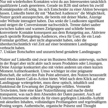
Nur mit wiederholten Kontakten wirst du aus Interessenten tatsächlich
qualifizierte Leads generieren. Gerade im B2B sind sieben bis zwölf
Kontaktpunkte oft nötig, bis sich Entscheider zu einer Aktion bewegen
lassen. LinkedIn bietet dir mit "Matched Audiences" die Möglichkeit,
Nutzer gezielt anzusprechen, die bereits mit deiner Marke, Anzeige
oder Website interagiert haben. Das senkt die Leadkosten signifikant
und steigert die Conversionrate nachweislich. Trenne dabei sauber
zwischen kalten und warmen Zielgruppen und schließe bereits
konvertierte Kontakte konsequent aus dem Retargeting aus. Aktiviere
auch spezielle Retargeting-Audiences, etwa für User, die ein Lead-
Formular geöffnet, aber nicht abgesendet haben, oder die
überdurchschnittlich viel Zeit auf einer bestimmten Landingpage
verbracht haben.
7. Unklare Botschaften und unzureichend gestaltete Landingpages
Nutzer auf LinkedIn sind zwar im Business-Modus unterwegs, suchen
in der Regel aber nicht aktiv nach neuen Produkten oder Lösungen.
Deine Anzeige konkurriert also mit vielen anderen um einen kurzen
Moment Aufmerksamkeit. Umso wichtiger ist eine prägnante
Botschaft, die sofort den Pain Point adressiert, den Nutzen herausstellt
und einen klaren Call-to-Action bietet. Wird nach dem Klick auf eine
Landingpage weitergeleitet, muss diese optisch, inhaltlich und
funktional die Erwartung der Zielgruppe erfüllen. Vermeide
Textwüsten, biete eine klare Nutzerführung und mache direkt
transparent, was nach dem Absenden der Daten passiert. Auch auf
Unternehmensseite solltest du für einen gepflegten LinkedIn-Auftritt
mit aktuellen Inhalten, vollständigen Profilangaben und regelmäßigem
Posting sorgen. Authentische, organische Präsenz und Thought