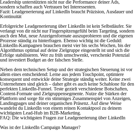
Leadership unterstützten nicht nur die Performance deiner Ads,
sondern schaffen auch Vertrauen bei Interessenten.
Fazit: Leadgenerierung auf LinkedIn braucht Präzision, Ausdauer und
Kontinuität
Erfolgreiche Leadgenerierung über LinkedIn ist kein Selbstläufer. Sie
verlangt von dir nicht nur Fingerspitzengefühl beim Targeting, sondern
auch den Mut, neue Anzeigenformate auszuprobieren und die eigenen
Prozesse ständig zu hinterfragen. Ebenso wichtig ist die Geduld:
LinkedIn-Kampagnen brauchen meist vier bis sechs Wochen, bis der
Algorithmus optimal auf deine Zielgruppe eingestellt ist und sich die
Erfolge stabilisieren. Wer zu früh umschwenkt, verschenkt Potenzial
und investiert Budget an der falschen Stelle.
Neben dem technischen Setup und der strategischen Steuerung ist vor
allem eines entscheidend: Lerne aus jedem Touchpoint, optimiere
konsequent und entwickle deine Strategie ständig weiter. Keine zwei
Unternehmen sind gleich – daher gibt es auch keine Schablone für den
perfekten LinkedIn-Funnel. Teste gezielt verschiedene Botschaften,
Content-Formate und Zielgruppensegmente. Nutze die Stärken der
Plattform und sorge für ein stimmiges Zusammenspiel von Anzeigen,
Landingpages und deiner organischen Präsenz. Auf diese Weise
wandelst du LinkedIn von einem reinen Kontaktpool zu deinem
wichtigsten Lead-Hub im B2B-Marketing.
FAQ: Die wichtigsten Fragen zur Leadgenerierung über LinkedIn
Was ist der LinkedIn Campaign Manager?