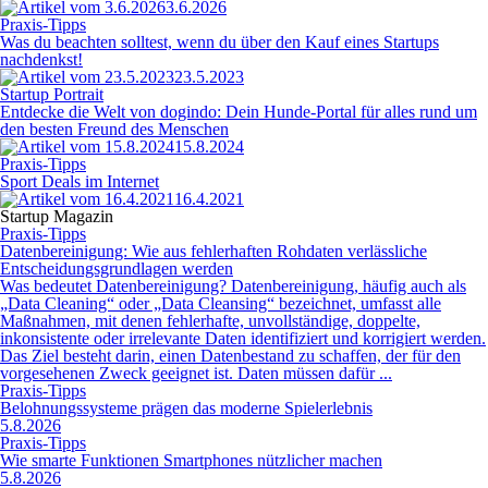
3.6.2026
Praxis-Tipps
Was du beachten solltest, wenn du über den Kauf eines Startups
nachdenkst!
23.5.2023
Startup Portrait
Entdecke die Welt von dogindo: Dein Hunde-Portal für alles rund um
den besten Freund des Menschen
15.8.2024
Praxis-Tipps
Sport Deals im Internet
16.4.2021
Startup Magazin
Praxis-Tipps
Datenbereinigung: Wie aus fehlerhaften Rohdaten verlässliche
Entscheidungsgrundlagen werden
Was bedeutet Datenbereinigung? Datenbereinigung, häufig auch als
„Data Cleaning“ oder „Data Cleansing“ bezeichnet, umfasst alle
Maßnahmen, mit denen fehlerhafte, unvollständige, doppelte,
inkonsistente oder irrelevante Daten identifiziert und korrigiert werden.
Das Ziel besteht darin, einen Datenbestand zu schaffen, der für den
vorgesehenen Zweck geeignet ist. Daten müssen dafür ...
Praxis-Tipps
Belohnungssysteme prägen das moderne Spielerlebnis
5.8.2026
Praxis-Tipps
Wie smarte Funktionen Smartphones nützlicher machen
5.8.2026