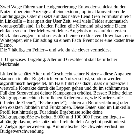
Zwei Wege führen zur Leadgenerierung: Entweder schickst du den
Nutzer über eine Anzeige auf eine externe, optimal konvertierende
Landingpage. Oder du setzt auf das native Lead-Gen-Formular direkt
in LinkedIn – hier spart der User Zeit, weil viele Felder automatisch
vorausgefüllt sind. In beiden Fällen gilt: Niemand trägt seine Daten
einfach so ein. Der Mehrwert deines Angebots muss auf den ersten
Blick überzeugen – und sei es durch einen exklusiven Download, ein
Whitepaper, eine Einladung zu einem Fach-Event oder eine kostenfreie
Demo.
Die 7 häufigsten Fehler – und wie du sie clever vermeidest
1. Unpräzises Targeting: Alter und Geschlecht statt beruflicher
Merkmale
LinkedIn schätzt Alter und Geschlecht seiner Nutzer – diese Angaben
stammen in aller Regel nicht vom Nutzer selbst, sondern werden
algorithmisch hergeleitet. Im B2B führt das dazu, dass dir potenziell
wertvolle Kontakte durch die Lappen gehen und du im schlimmsten
Fall den Streuverlust deiner Kampagnen erhöhst. Besser: Richte deine
Zielgruppe an echten beruflichen Kriterien aus, wie Karrierestufe
("Leitende Ebene", "Fachexperte"), Jahren an Berufserfahrung oder
den exakten Jobtiteln und Funktionen. Diese Daten sind im LinkedIn-
Profil fest hinterlegt. Für ideale Ergebnisse sollte deine
Zielgruppengröße zwischen 5.000 und 100.000 Personen liegen –
abhängig davon, wie spitz oder breit du dein Angebot positionierst.
2. Zielgruppenerweiterung: Automatischer Reichweitenverlust und
Budgetverschwendung