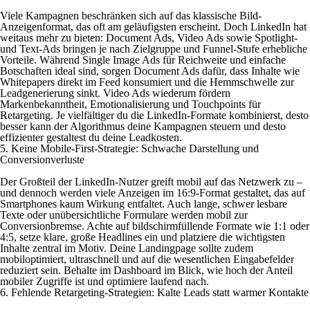
Viele Kampagnen beschränken sich auf das klassische Bild-
Anzeigenformat, das oft am geläufigsten erscheint. Doch LinkedIn hat
weitaus mehr zu bieten: Document Ads, Video Ads sowie Spotlight-
und Text-Ads bringen je nach Zielgruppe und Funnel-Stufe erhebliche
Vorteile. Während Single Image Ads für Reichweite und einfache
Botschaften ideal sind, sorgen Document Ads dafür, dass Inhalte wie
Whitepapers direkt im Feed konsumiert und die Hemmschwelle zur
Leadgenerierung sinkt. Video Ads wiederum fördern
Markenbekanntheit, Emotionalisierung und Touchpoints für
Retargeting. Je vielfältiger du die LinkedIn-Formate kombinierst, desto
besser kann der Algorithmus deine Kampagnen steuern und desto
effizienter gestaltest du deine Leadkosten.
5. Keine Mobile-First-Strategie: Schwache Darstellung und
Conversionverluste
Der Großteil der LinkedIn-Nutzer greift mobil auf das Netzwerk zu –
und dennoch werden viele Anzeigen im 16:9-Format gestaltet, das auf
Smartphones kaum Wirkung entfaltet. Auch lange, schwer lesbare
Texte oder unübersichtliche Formulare werden mobil zur
Conversionbremse. Achte auf bildschirmfüllende Formate wie 1:1 oder
4:5, setze klare, große Headlines ein und platziere die wichtigsten
Inhalte zentral im Motiv. Deine Landingpage sollte zudem
mobiloptimiert, ultraschnell und auf die wesentlichen Eingabefelder
reduziert sein. Behalte im Dashboard im Blick, wie hoch der Anteil
mobiler Zugriffe ist und optimiere laufend nach.
6. Fehlende Retargeting-Strategien: Kalte Leads statt warmer Kontakte