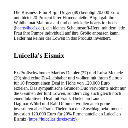
Die Business-Frau Birgit Unger (49) benötigt 20.000 Euro
und bietet 20 Prozent ihrer Firmenanteile. Birgit gab ihre
Wahlheimat Mallorca auf und entwickelte hearts for heels
(
hearts4heels.de
), ein kleines Schaumstoff-Herz, mit dem jede
Frau ihre Pumps individuell auf ihre Größe anpassen kann.
Leider hat keiner der Löwen in das Produkt investiert.
Luicella's Eismix
Ex-Profischwimmer Markus Deibler (27) und Luisa Mentele
(29) sind echte Eis-Liebhaber und wollten mit ihrem Startup
für 10 Prozent einen Deal in Höhe von 120.000 Euro
erzielen. Das sympathische Gründer-Duo verwöhnte nicht nur
die Gaumen der fünf Löwen, sondern zog auch gleich noch
einen lukrativen Deal mit Frank Thelen an Land.
Dagmar Wöhrl und Ralf Dümmel wollten auch gerne
investieren aber Frank Thelen hat den Zuschlag bekommen:
investiert 120.000 Euro für 20% Firmenanteile an Luicella's
Eismix (
https://luicellas.de/eis-mix
).