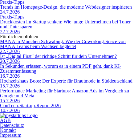
Praxis-Tipps
Trends im Homepage-Design, die moderne Webdesigner inspirieren
24.7.2026
Praxis-Tipps
Druckkosten im Startup senken: Wie junge Unternehmen bei Toner
und Tinte sparen
22.7.2026
Für dich empfohlen
MANA in München Schwabing: Wie der Coworking-Space von
MANA Teams beim Wachsen begleitet
22.7.2026
Ist „Digital-First“ der richtige Schritt für dein Unternehmen?
20.7.2026
In Sekunden erfassen, worum es in einem PDF geht, dank KI-
Zusammenfassung
16.7.2026
Hochzeitshaus Boos: Der Experte für Brautmode in Süddeutschland
15.7.2026
Performance Marketing für Startups: Amazon Ads im Vergleich zu
Google und Meta
15.7.2026
ConTech-Start-up-Report 2026
14.7.2026
AGB
Datenschutz
Kontakt
Impressum