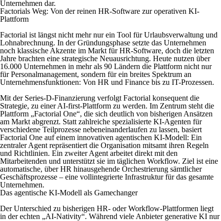
Unternehmen dar.
Factorials Weg: Von der reinen HR-Software zur operativen KI-
Plattform
Factorial ist längst nicht mehr nur ein Tool für Urlaubsverwaltung und
Lohnabrechnung. In der Gründungsphase setzte das Unternehmen
noch klassische Akzente im Markt für HR-Software, doch die letzten
Jahre brachten eine strategische Neuausrichtung. Heute nutzen über
16.000 Unternehmen in mehr als 90 Ländern die Plattform nicht nur
für Personalmanagement, sondern für ein breites Spektrum an
Unternehmensfunktionen: Von HR und Finance bis zu IT-Prozessen.
Mit der Series-D-Finanzierung verfolgt Factorial konsequent die
Strategie, zu einer AI-first-Plattform zu werden. Im Zentrum steht die
Plattform „Factorial One“, die sich deutlich von bisherigen Ansätzen
am Markt abgrenzt. Statt zahlreiche spezialisierte KI-Agenten für
verschiedene Teilprozesse nebeneinanderlaufen zu lassen, basiert
Factorial One auf einem innovativen agentischen KI-Modell: Ein
zentraler Agent repräsentiert die Organisation mitsamt ihren Regeln
und Richtlinien. Ein zweiter Agent arbeitet direkt mit den
Mitarbeitenden und unterstützt sie im täglichen Workflow. Ziel ist eine
automatische, über HR hinausgehende Orchestrierung sämtlicher
Geschäftsprozesse – eine vollintegrierte Infrastruktur für das gesamte
Unternehmen.
Das agentische KI-Modell als Gamechanger
Der Unterschied zu bisherigen HR- oder Workflow-Plattformen liegt
in der echten „AI-Nativity“. Während viele Anbieter generative KI nur