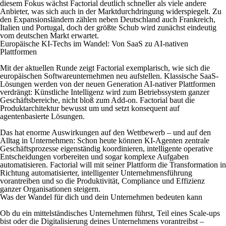
diesem Fokus wächst Factorial deutlich schneller als viele andere
Anbieter, was sich auch in der Marktdurchdringung widerspiegelt. Zu
den Expansionsländern zählen neben Deutschland auch Frankreich,
Italien und Portugal, doch der größte Schub wird zunächst eindeutig
vom deutschen Markt erwartet.
Europäische KI-Techs im Wandel: Von SaaS zu AI-nativen
Plattformen
Mit der aktuellen Runde zeigt Factorial exemplarisch, wie sich die
europäischen Softwareunternehmen neu aufstellen. Klassische SaaS-
Lösungen werden von der neuen Generation AI-nativer Plattformen
verdrängt: Künstliche Intelligenz wird zum Betriebssystem ganzer
Geschäftsbereiche, nicht bloß zum Add-on. Factorial baut die
Produktarchitektur bewusst um und setzt konsequent auf
agentenbasierte Lösungen.
Das hat enorme Auswirkungen auf den Wettbewerb – und auf den
Alltag in Unternehmen: Schon heute können KI-Agenten zentrale
Geschäftsprozesse eigenständig koordinieren, intelligente operative
Entscheidungen vorbereiten und sogar komplexe Aufgaben
automatisieren. Factorial will mit seiner Plattform die Transformation in
Richtung automatisierter, intelligenter Unternehmensführung
vorantreiben und so die Produktivität, Compliance und Effizienz
ganzer Organisationen steigern.
Was der Wandel für dich und dein Unternehmen bedeuten kann
Ob du ein mittelständisches Unternehmen führst, Teil eines Scale-ups
bist oder die Digitalisierung deines Unternehmens vorantreibst –