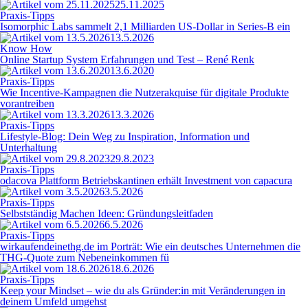
25.11.2025
Praxis-Tipps
Isomorphic Labs sammelt 2,1 Milliarden US-Dollar in Series-B ein
13.5.2026
Know How
Online Startup System Erfahrungen und Test – René Renk
13.6.2020
Praxis-Tipps
Wie Incentive-Kampagnen die Nutzerakquise für digitale Produkte
vorantreiben
13.3.2026
Praxis-Tipps
Lifestyle-Blog: Dein Weg zu Inspiration, Information und
Unterhaltung
29.8.2023
Praxis-Tipps
odacova Plattform Betriebskantinen erhält Investment von capacura
3.5.2026
Praxis-Tipps
Selbstständig Machen Ideen: Gründungsleitfaden
6.5.2026
Praxis-Tipps
wirkaufendeinethg.de im Porträt: Wie ein deutsches Unternehmen die
THG-Quote zum Nebeneinkommen fü
18.6.2026
Praxis-Tipps
Keep your Mindset – wie du als Gründer:in mit Veränderungen in
deinem Umfeld umgehst