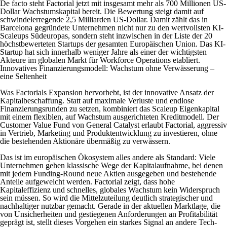
De facto steht Factorial jetzt mit insgesamt mehr als 700 Millionen US-
Dollar Wachstumskapital bereit. Die Bewertung steigt damit auf
schwindelerregende 2,5 Milliarden US-Dollar. Damit zählt das in
Barcelona gegründete Unternehmen nicht nur zu den wertvollsten KI-
Scaleups Südeuropas, sondern steht inzwischen in der Liste der 20
höchstbewerteten Startups der gesamten Europäischen Union. Das KI-
Startup hat sich innerhalb weniger Jahre als einer der wichtigsten
Akteure im globalen Markt für Workforce Operations etabliert.
Innovatives Finanzierungsmodell: Wachstum ohne Verwässerung –
eine Seltenheit
Was Factorials Expansion hervorhebt, ist der innovative Ansatz der
Kapitalbeschaffung. Statt auf maximale Verluste und endlose
Finanzierungsrunden zu setzen, kombiniert das Scaleup Eigenkapital
mit einem flexiblen, auf Wachstum ausgerichteten Kreditmodell. Der
Customer Value Fund von General Catalyst erlaubt Factorial, aggressiv
in Vertrieb, Marketing und Produktentwicklung zu investieren, ohne
die bestehenden Aktionäre übermäßig zu verwässern.
Das ist im europäischen Ökosystem alles andere als Standard: Viele
Unternehmen gehen klassische Wege der Kapitalaufnahme, bei denen
mit jedem Funding-Round neue Aktien ausgegeben und bestehende
Anteile aufgeweicht werden. Factorial zeigt, dass hohe
Kapitaleffizienz und schnelles, globales Wachstum kein Widerspruch
sein müssen. So wird die Mittelzuteilung deutlich strategischer und
nachhaltiger nutzbar gemacht. Gerade in der aktuellen Marktlage, die
von Unsicherheiten und gestiegenen Anforderungen an Profitabilität
geprägt ist, stellt dieses Vorgehen ein starkes Signal an andere Tech-