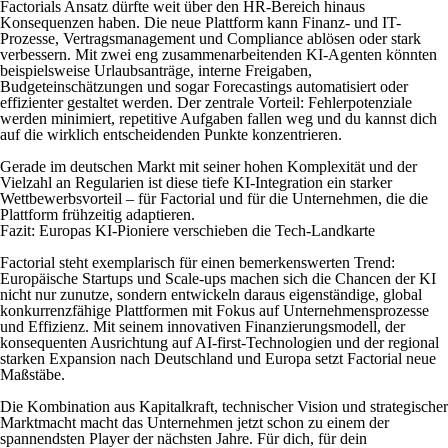
Factorials Ansatz dürfte weit über den HR-Bereich hinaus
Konsequenzen haben. Die neue Plattform kann Finanz- und IT-
Prozesse, Vertragsmanagement und Compliance ablösen oder stark
verbessern. Mit zwei eng zusammenarbeitenden KI-Agenten könnten
beispielsweise Urlaubsanträge, interne Freigaben,
Budgeteinschätzungen und sogar Forecastings automatisiert oder
effizienter gestaltet werden. Der zentrale Vorteil: Fehlerpotenziale
werden minimiert, repetitive Aufgaben fallen weg und du kannst dich
auf die wirklich entscheidenden Punkte konzentrieren.
Gerade im deutschen Markt mit seiner hohen Komplexität und der
Vielzahl an Regularien ist diese tiefe KI-Integration ein starker
Wettbewerbsvorteil – für Factorial und für die Unternehmen, die die
Plattform frühzeitig adaptieren.
Fazit: Europas KI-Pioniere verschieben die Tech-Landkarte
Factorial steht exemplarisch für einen bemerkenswerten Trend:
Europäische Startups und Scale-ups machen sich die Chancen der KI
nicht nur zunutze, sondern entwickeln daraus eigenständige, global
konkurrenzfähige Plattformen mit Fokus auf Unternehmensprozesse
und Effizienz. Mit seinem innovativen Finanzierungsmodell, der
konsequenten Ausrichtung auf AI-first-Technologien und der regional
starken Expansion nach Deutschland und Europa setzt Factorial neue
Maßstäbe.
Die Kombination aus Kapitalkraft, technischer Vision und strategischer
Marktmacht macht das Unternehmen jetzt schon zu einem der
spannendsten Player der nächsten Jahre. Für dich, für dein