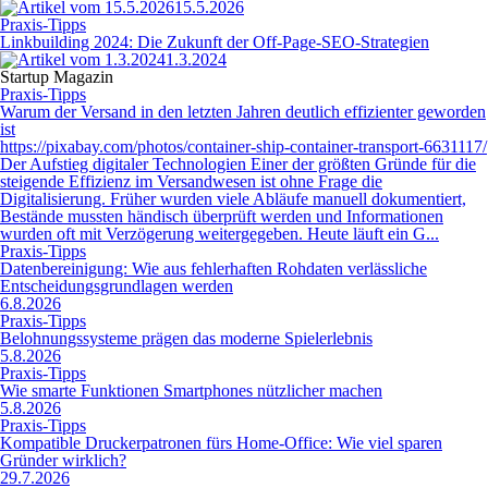
15.5.2026
Praxis-Tipps
Linkbuilding 2024: Die Zukunft der Off-Page-SEO-Strategien
1.3.2024
Startup Magazin
Praxis-Tipps
Warum der Versand in den letzten Jahren deutlich effizienter geworden
ist
https://pixabay.com/photos/container-ship-container-transport-6631117/
Der Aufstieg digitaler Technologien Einer der größten Gründe für die
steigende Effizienz im Versandwesen ist ohne Frage die
Digitalisierung. Früher wurden viele Abläufe manuell dokumentiert,
Bestände mussten händisch überprüft werden und Informationen
wurden oft mit Verzögerung weitergegeben. Heute läuft ein G...
Praxis-Tipps
Datenbereinigung: Wie aus fehlerhaften Rohdaten verlässliche
Entscheidungsgrundlagen werden
6.8.2026
Praxis-Tipps
Belohnungssysteme prägen das moderne Spielerlebnis
5.8.2026
Praxis-Tipps
Wie smarte Funktionen Smartphones nützlicher machen
5.8.2026
Praxis-Tipps
Kompatible Druckerpatronen fürs Home-Office: Wie viel sparen
Gründer wirklich?
29.7.2026