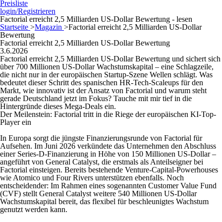
Preisliste
login/Registrieren
Factorial erreicht 2,5 Milliarden US-Dollar Bewertung - lesen
Startseite
>
Magazin
>
Factorial erreicht 2,5 Milliarden US-Dollar
Bewertung
Factorial erreicht 2,5 Milliarden US-Dollar Bewertung
3.6.2026
Factorial erreicht 2,5 Milliarden US-Dollar Bewertung und sichert sich
über 700 Millionen US-Dollar Wachstumskapital – eine Schlagzeile,
die nicht nur in der europäischen Startup-Szene Wellen schlägt. Was
bedeutet dieser Schritt des spanischen HR-Tech-Scaleups für den
Markt, wie innovativ ist der Ansatz von Factorial und warum steht
gerade Deutschland jetzt im Fokus? Tauche mit mir tief in die
Hintergründe dieses Mega-Deals ein.
Der Meilenstein: Factorial tritt in die Riege der europäischen KI-Top-
Player ein
In Europa sorgt die jüngste Finanzierungsrunde von Factorial für
Aufsehen. Im Juni 2026 verkündete das Unternehmen den Abschluss
einer Series-D-Finanzierung in Höhe von 150 Millionen US-Dollar –
angeführt von General Catalyst, die erstmals als Anteilseigner bei
Factorial einsteigen. Bereits bestehende Venture-Capital-Powerhouses
wie Atomico und Four Rivers unterstützen ebenfalls. Noch
entscheidender: Im Rahmen eines sogenannten Customer Value Fund
(CVF) stellt General Catalyst weitere 540 Millionen US-Dollar
Wachstumskapital bereit, das flexibel für beschleunigtes Wachstum
genutzt werden kann.