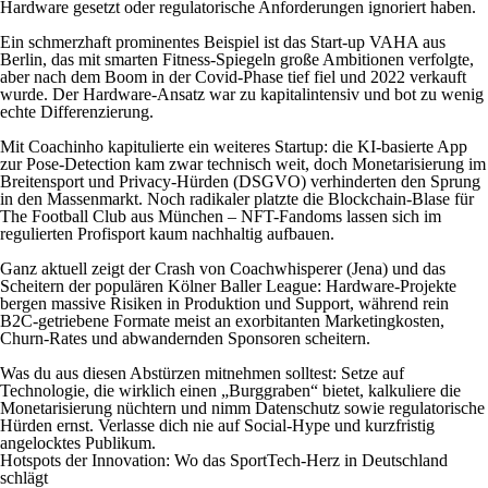
Hardware gesetzt oder regulatorische Anforderungen ignoriert haben.
Ein schmerzhaft prominentes Beispiel ist das Start-up VAHA aus
Berlin, das mit smarten Fitness-Spiegeln große Ambitionen verfolgte,
aber nach dem Boom in der Covid-Phase tief fiel und 2022 verkauft
wurde. Der Hardware-Ansatz war zu kapitalintensiv und bot zu wenig
echte Differenzierung.
Mit Coachinho kapitulierte ein weiteres Startup: die KI-basierte App
zur Pose-Detection kam zwar technisch weit, doch Monetarisierung im
Breitensport und Privacy-Hürden (DSGVO) verhinderten den Sprung
in den Massenmarkt. Noch radikaler platzte die Blockchain-Blase für
The Football Club aus München – NFT-Fandoms lassen sich im
regulierten Profisport kaum nachhaltig aufbauen.
Ganz aktuell zeigt der Crash von Coachwhisperer (Jena) und das
Scheitern der populären Kölner Baller League: Hardware-Projekte
bergen massive Risiken in Produktion und Support, während rein
B2C-getriebene Formate meist an exorbitanten Marketingkosten,
Churn-Rates und abwandernden Sponsoren scheitern.
Was du aus diesen Abstürzen mitnehmen solltest: Setze auf
Technologie, die wirklich einen „Burggraben“ bietet, kalkuliere die
Monetarisierung nüchtern und nimm Datenschutz sowie regulatorische
Hürden ernst. Verlasse dich nie auf Social-Hype und kurzfristig
angelocktes Publikum.
Hotspots der Innovation: Wo das SportTech-Herz in Deutschland
schlägt