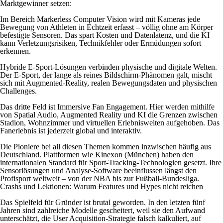
Marktgewinner setzen:
Im Bereich Markerless Computer Vision wird mit Kameras jede
Bewegung von Athleten in Echtzeit erfasst – völlig ohne am Körper
befestigte Sensoren. Das spart Kosten und Datenlatenz, und die KI
kann Verletzungsrisiken, Technikfehler oder Ermüdungen sofort
erkennen.
Hybride E-Sport-Lösungen verbinden physische und digitale Welten.
Der E-Sport, der lange als reines Bildschirm-Phänomen galt, mischt
sich mit Augmented-Reality, realen Bewegungsdaten und physischen
Challenges.
Das dritte Feld ist Immersive Fan Engagement. Hier werden mithilfe
von Spatial Audio, Augmented Reality und KI die Grenzen zwischen
Stadion, Wohnzimmer und virtuellen Erlebniswelten aufgehoben. Das
Fanerlebnis ist jederzeit global und interaktiv.
Die Pioniere bei all diesen Themen kommen inzwischen häufig aus
Deutschland. Plattformen wie Kinexon (München) haben den
internationalen Standard für Sport-Tracking-Technologien gesetzt. Ihre
Sensorlösungen und Analyse-Software beeinflussen längst den
Profisport weltweit – von der NBA bis zur Fußball-Bundesliga.
Crashs und Lektionen: Warum Features und Hypes nicht reichen
Das Spielfeld für Gründer ist brutal geworden. In den letzten fünf
Jahren sind zahlreiche Modelle gescheitert, weil sie den Aufwand
unterschätzt, die User Acquisition-Strategie falsch kalkuliert, auf