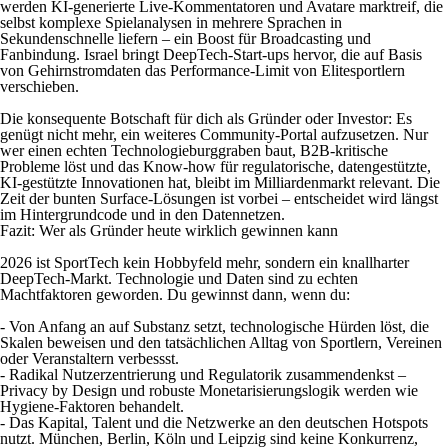
werden KI-generierte Live-Kommentatoren und Avatare marktreif, die
selbst komplexe Spielanalysen in mehrere Sprachen in
Sekundenschnelle liefern – ein Boost für Broadcasting und
Fanbindung. Israel bringt DeepTech-Start-ups hervor, die auf Basis
von Gehirnstromdaten das Performance-Limit von Elitesportlern
verschieben.
Die konsequente Botschaft für dich als Gründer oder Investor: Es
genügt nicht mehr, ein weiteres Community-Portal aufzusetzen. Nur
wer einen echten Technologieburggraben baut, B2B-kritische
Probleme löst und das Know-how für regulatorische, datengestützte,
KI-gestützte Innovationen hat, bleibt im Milliardenmarkt relevant. Die
Zeit der bunten Surface-Lösungen ist vorbei – entscheidet wird längst
im Hintergrundcode und in den Datennetzen.
Fazit: Wer als Gründer heute wirklich gewinnen kann
2026 ist SportTech kein Hobbyfeld mehr, sondern ein knallharter
DeepTech-Markt. Technologie und Daten sind zu echten
Machtfaktoren geworden. Du gewinnst dann, wenn du:
- Von Anfang an auf Substanz setzt, technologische Hürden löst, die
Skalen beweisen und den tatsächlichen Alltag von Sportlern, Vereinen
oder Veranstaltern verbessst.
- Radikal Nutzerzentrierung und Regulatorik zusammendenkst –
Privacy by Design und robuste Monetarisierungslogik werden wie
Hygiene-Faktoren behandelt.
- Das Kapital, Talent und die Netzwerke an den deutschen Hotspots
nutzt. München, Berlin, Köln und Leipzig sind keine Konkurrenz,