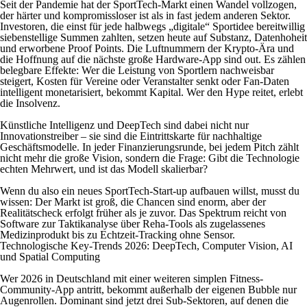
Seit der Pandemie hat der SportTech-Markt einen Wandel vollzogen,
der härter und kompromissloser ist als in fast jedem anderen Sektor.
Investoren, die einst für jede halbwegs „digitale“ Sportidee bereitwillig
siebenstellige Summen zahlten, setzen heute auf Substanz, Datenhoheit
und erworbene Proof Points. Die Luftnummern der Krypto-Ära und
die Hoffnung auf die nächste große Hardware-App sind out. Es zählen
belegbare Effekte: Wer die Leistung von Sportlern nachweisbar
steigert, Kosten für Vereine oder Veranstalter senkt oder Fan-Daten
intelligent monetarisiert, bekommt Kapital. Wer den Hype reitet, erlebt
die Insolvenz.
Künstliche Intelligenz und DeepTech sind dabei nicht nur
Innovationstreiber – sie sind die Eintrittskarte für nachhaltige
Geschäftsmodelle. In jeder Finanzierungsrunde, bei jedem Pitch zählt
nicht mehr die große Vision, sondern die Frage: Gibt die Technologie
echten Mehrwert, und ist das Modell skalierbar?
Wenn du also ein neues SportTech-Start-up aufbauen willst, musst du
wissen: Der Markt ist groß, die Chancen sind enorm, aber der
Realitätscheck erfolgt früher als je zuvor. Das Spektrum reicht von
Software zur Taktikanalyse über Reha-Tools als zugelassenes
Medizinprodukt bis zu Echtzeit-Tracking ohne Sensor.
Technologische Key-Trends 2026: DeepTech, Computer Vision, AI
und Spatial Computing
Wer 2026 in Deutschland mit einer weiteren simplen Fitness-
Community-App antritt, bekommt außerhalb der eigenen Bubble nur
Augenrollen. Dominant sind jetzt drei Sub-Sektoren, auf denen die