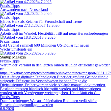
4.7.2025
Praxis-Tipps
Auswandern nach Neuseeland
2.6.2026
Praxis-Tipps
Blaues Herz als Zeichen für Freundschaft und Treue
27.12.2020
Praxis-Tipps
Arbeitswelt im Wandel: Flexibilität trifft auf neue Herausforderungen
18.8.2025
Praxis-Tipps
BAI Capital sammelt 600 Millionen US-Dollar für neuen
Wachstumsfonds ein
26.5.2026
Startup Magazin
Praxis-Tipps
Warum der Versand in den letzten Jahren deutlich effizienter geworden
ist
https://pixabay.com/photos/container-ship-container-transport-6631117/
Der Aufstieg digitaler Technologien Einer der größten Gründe für die
steigende Effizienz im Versandwesen ist ohne Frage die
Digitalisierung. Früher wurden viele Abläufe manuell dokumentiert,
Bestände mussten händisch überprüft werden und Informationen
wurden oft mit Verzögerung weitergegeben. Heute läuft ein G...
Praxis-Tipps
Datenbereinigung: Wie aus fehlerhaften Rohdaten verlässliche
Entscheidungsgrundlagen werden
6.8.2026