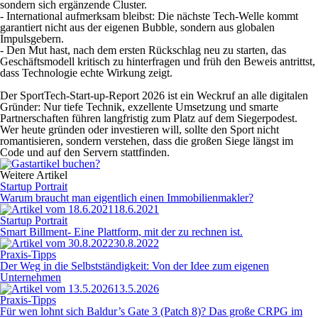
sondern sich ergänzende Cluster.
- International aufmerksam bleibst: Die nächste Tech-Welle kommt
garantiert nicht aus der eigenen Bubble, sondern aus globalen
Impulsgebern.
- Den Mut hast, nach dem ersten Rückschlag neu zu starten, das
Geschäftsmodell kritisch zu hinterfragen und früh den Beweis antrittst,
dass Technologie echte Wirkung zeigt.
Der SportTech-Start-up-Report 2026 ist ein Weckruf an alle digitalen
Gründer: Nur tiefe Technik, exzellente Umsetzung und smarte
Partnerschaften führen langfristig zum Platz auf dem Siegerpodest.
Wer heute gründen oder investieren will, sollte den Sport nicht
romantisieren, sondern verstehen, dass die großen Siege längst im
Code und auf den Servern stattfinden.
Weitere Artikel
Startup Portrait
Warum braucht man eigentlich einen Immobilienmakler?
18.6.2021
Startup Portrait
Smart Billment- Eine Plattform, mit der zu rechnen ist.
30.8.2022
Praxis-Tipps
Der Weg in die Selbstständigkeit: Von der Idee zum eigenen
Unternehmen
13.5.2026
Praxis-Tipps
Für wen lohnt sich Baldur’s Gate 3 (Patch 8)? Das große CRPG im