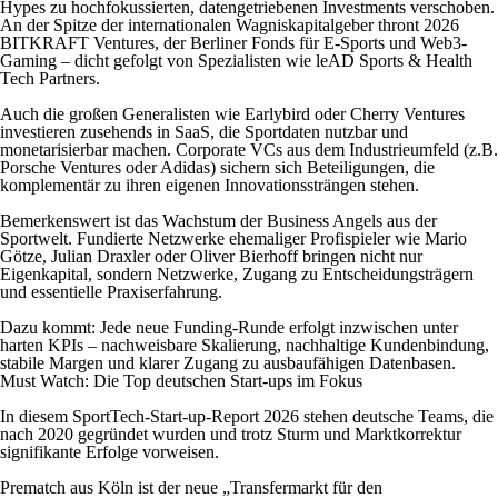
Hypes zu hochfokussierten, datengetriebenen Investments verschoben.
An der Spitze der internationalen Wagniskapitalgeber thront 2026
BITKRAFT Ventures, der Berliner Fonds für E-Sports und Web3-
Gaming – dicht gefolgt von Spezialisten wie leAD Sports & Health
Tech Partners.
Auch die großen Generalisten wie Earlybird oder Cherry Ventures
investieren zusehends in SaaS, die Sportdaten nutzbar und
monetarisierbar machen. Corporate VCs aus dem Industrieumfeld (z.B.
Porsche Ventures oder Adidas) sichern sich Beteiligungen, die
komplementär zu ihren eigenen Innovationssträngen stehen.
Bemerkenswert ist das Wachstum der Business Angels aus der
Sportwelt. Fundierte Netzwerke ehemaliger Profispieler wie Mario
Götze, Julian Draxler oder Oliver Bierhoff bringen nicht nur
Eigenkapital, sondern Netzwerke, Zugang zu Entscheidungsträgern
und essentielle Praxiserfahrung.
Dazu kommt: Jede neue Funding-Runde erfolgt inzwischen unter
harten KPIs – nachweisbare Skalierung, nachhaltige Kundenbindung,
stabile Margen und klarer Zugang zu ausbaufähigen Datenbasen.
Must Watch: Die Top deutschen Start-ups im Fokus
In diesem SportTech-Start-up-Report 2026 stehen deutsche Teams, die
nach 2020 gegründet wurden und trotz Sturm und Marktkorrektur
signifikante Erfolge vorweisen.
Prematch aus Köln ist der neue „Transfermarkt für den