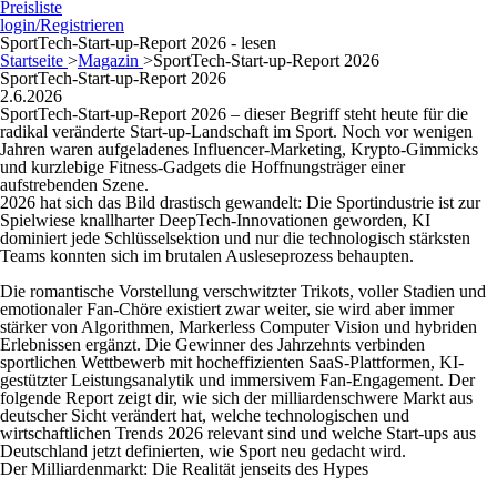
Preisliste
login/Registrieren
SportTech-Start-up-Report 2026 - lesen
Startseite
>
Magazin
>
SportTech-Start-up-Report 2026
SportTech-Start-up-Report 2026
2.6.2026
SportTech-Start-up-Report 2026 – dieser Begriff steht heute für die
radikal veränderte Start-up-Landschaft im Sport. Noch vor wenigen
Jahren waren aufgeladenes Influencer-Marketing, Krypto-Gimmicks
und kurzlebige Fitness-Gadgets die Hoffnungsträger einer
aufstrebenden Szene.
2026 hat sich das Bild drastisch gewandelt: Die Sportindustrie ist zur
Spielwiese knallharter DeepTech-Innovationen geworden, KI
dominiert jede Schlüsselsektion und nur die technologisch stärksten
Teams konnten sich im brutalen Ausleseprozess behaupten.
Die romantische Vorstellung verschwitzter Trikots, voller Stadien und
emotionaler Fan-Chöre existiert zwar weiter, sie wird aber immer
stärker von Algo­rithmen, Markerless Computer Vision und hybriden
Erlebnissen ergänzt. Die Gewinner des Jahrzehnts verbinden
sportlichen Wettbewerb mit hocheffizienten SaaS-Plattformen, KI-
gestützter Leistungsanalytik und immersivem Fan-Engagement. Der
folgende Report zeigt dir, wie sich der milliardenschwere Markt aus
deutscher Sicht verändert hat, welche technologischen und
wirtschaftlichen Trends 2026 relevant sind und welche Start-ups aus
Deutschland jetzt definierten, wie Sport neu gedacht wird.
Der Milliardenmarkt: Die Realität jenseits des Hypes