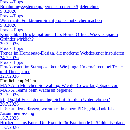
Praxis-Tipps
Belohnungssysteme prägen das moderne Spielerlebnis
5.8.2026
Praxis-Tipps
Wie smarte Funktionen Smartphones nützlicher machen
5.8.2026
Praxis-Tipps
Kompatible Druckerpatronen fürs Home-Office: Wie viel sparen
Gründer wirklich?
29.7.2026
Praxis-Tipps
Trends im Homepage-Design, die moderne Webdesigner inspirieren
24.7.2026
Praxis-Tipps
Druckkosten im Startup senken: Wie junge Unternehmen bei Toner
und Tinte sparen
22.7.2026
Für dich empfohlen
MANA in München Schwabing: Wie der Coworking-Space von
MANA Teams beim Wachsen begleitet
22.7.2026
Ist „Digital-First“ der richtige Schritt für dein Unternehmen?
20.7.2026
In Sekunden erfassen, worum es in einem PDF geht, dank KI-
Zusammenfassung
16.7.2026
Hochzeitshaus Boos: Der Experte für Brautmode in Süddeutschland
15.7.2026