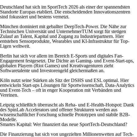
Deutschland hat sich im SportTech 2026 als einer der spannendsten
Standorte Europas etabliert. Die entscheidenden Innovationszentren
sind fokussiert und bestens vernetzt.
München dominiert mit geballter DeepTech-Power. Die Nähe zur
Technischen Universität und UnternehmerTUM sorgt für stetigen
Zulauf an Talent, Kapital und Zugang zu Industriepartnern. Hier
entstehen Sensorprodukte, Wearables und KI-Infrastruktur für Top-
Ligen weltweit.
Berlin hat sich vor allem im Bereich E-Sports und digitales Fan-
Engagement festgesetzt. Die Dichte an Gaming- und Event-Start-ups,
globalen Playern (Riot Games) und Kreativagenturen zieht
Softwaretalente und Investorengeld gleichermaßen an.
Köln nutzt seine Stärken als Sitz der DSHS und ESL optimal. Hier
entwickeln Start-ups Lösungen für Sportwissenschaft, Data-Analytics
und Event-Tech – oft in enger Kooperation mit Verbänden und
Vereinen.
Leipzig schließlich überrascht als Reha- und E-Health-Hotspot: Dank
des SpinLab Accelerators und offener Strukturen werden aus
wissenschaftlicher Forschung schnelle Prototypen und stabile B2B-
Modelle.
Smartes Kapital: Wer finanziert das neue SportTech-Deutschland?
Die Finanzierung hat sich von ungezielten Millionenwetten auf Tech-