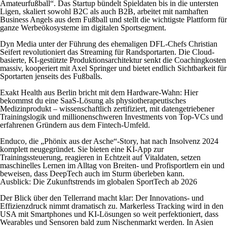
Amateurfußball“. Das Startup bündelt Spieldaten bis in die untersten
Ligen, skaliert sowohl B2C als auch B2B, arbeitet mit namhaften
Business Angels aus dem Fußball und stellt die wichtigste Plattform für
ganze Werbeökosysteme im digitalen Sportsegment.
Dyn Media unter der Führung des ehemaligen DFL-Chefs Christian
Seifert revolutioniert das Streaming für Randsportarten. Die Cloud-
basierte, KI-gestützte Produktionsarchitektur senkt die Coachingkosten
massiv, kooperiert mit Axel Springer und bietet endlich Sichtbarkeit für
Sportarten jenseits des Fußballs.
Exakt Health aus Berlin bricht mit dem Hardware-Wahn: Hier
bekommst du eine SaaS-Lösung als physiotherapeutisches
Medizinprodukt – wissenschaftlich zertifiziert, mit datengetriebener
Trainingslogik und millionenschweren Investments von Top-VCs und
erfahrenen Gründern aus dem Fintech-Umfeld.
Enduco, die „Phönix aus der Asche“-Story, hat nach Insolvenz 2024
komplett neugegründet. Sie bieten eine KI-App zur
Trainingssteuerung, reagieren in Echtzeit auf Vitaldaten, setzen
maschinelles Lernen im Alltag von Breiten- und Profisportlern ein und
beweisen, dass DeepTech auch im Sturm überleben kann.
Ausblick: Die Zukunftstrends im globalen SportTech ab 2026
Der Blick über den Tellerrand macht klar: Der Innovations- und
Effizienzdruck nimmt dramatisch zu. Markerless Tracking wird in den
USA mit Smartphones und KI-Lösungen so weit perfektioniert, dass
Wearables und Sensoren bald zum Nischenmarkt werden. In Asien