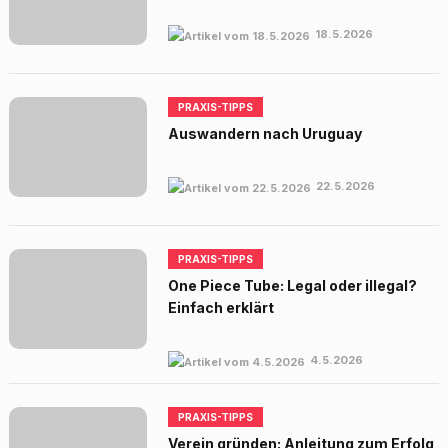
18.5.2026
PRAXIS-TIPPS
Auswandern nach Uruguay
22.5.2026
PRAXIS-TIPPS
One Piece Tube: Legal oder illegal?
Einfach erklärt
4.5.2026
PRAXIS-TIPPS
Verein gründen: Anleitung zum Erfolg