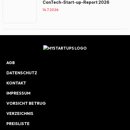
ConTech-Start-up-Report 2026
14.7.2026
AGB
DATENSCHUTZ
KONTAKT
IMPRESSUM
VORSICHT BETRUG
VERZEICHNIS
PREISLISTE