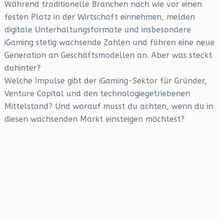
Während traditionelle Branchen nach wie vor einen
festen Platz in der Wirtschaft einnehmen, melden
digitale Unterhaltungsformate und insbesondere
iGaming stetig wachsende Zahlen und führen eine neue
Generation an Geschäftsmodellen an. Aber was steckt
dahinter?
Welche Impulse gibt der iGaming-Sektor für Gründer,
Venture Capital und den technologiegetriebenen
Mittelstand? Und worauf musst du achten, wenn du in
diesen wachsenden Markt einsteigen möchtest?