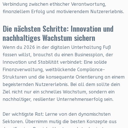
Verbindung zwischen ethischer Verantwortung,
finanziellem Erfolg und motivierendem Nutzererlebnis.
Die nächsten Schritte: Innovation und
nachhaltiges Wachstum sichern
Wenn du 2026 in der digitalen Unterhaltung Fuß
fassen willst, brauchst du einen Businessplan, der
Innovation und Stabilität verbindet: Eine solide
Finanzverwaltung, weitblickende Compliance-
Strukturen und die konsequente Orientierung an einem
begeisternden Nutzererlebnis. Bei all dem sollte dein
Ziel nicht nur ein schnelles Wachstum, sondern ein
nachhaltiger, resilienter Unternehmenserfolg sein.
Der wichtigste Rat: Lerne von den dynamischsten
Sektoren. Übernimm mutig die besten Konzepte aus