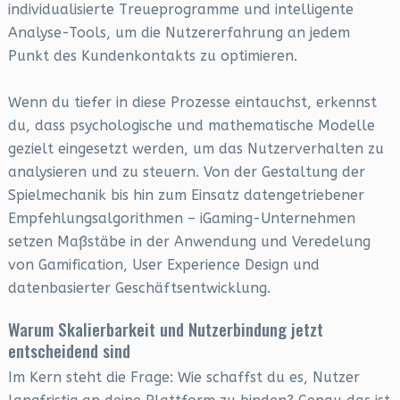
individualisierte Treueprogramme und intelligente
Analyse-Tools, um die Nutzererfahrung an jedem
Punkt des Kundenkontakts zu optimieren.
Wenn du tiefer in diese Prozesse eintauchst, erkennst
du, dass psychologische und mathematische Modelle
gezielt eingesetzt werden, um das Nutzerverhalten zu
analysieren und zu steuern. Von der Gestaltung der
Spielmechanik bis hin zum Einsatz datengetriebener
Empfehlungsalgorithmen – iGaming-Unternehmen
setzen Maßstäbe in der Anwendung und Veredelung
von Gamification, User Experience Design und
datenbasierter Geschäftsentwicklung.
Warum Skalierbarkeit und Nutzerbindung jetzt
entscheidend sind
Im Kern steht die Frage: Wie schaffst du es, Nutzer