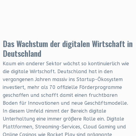
Das Wachstum der digitalen Wirtschaft in
Deutschland
Kaum ein anderer Sektor wächst so kontinuierlich wie
die digitale Wirtschaft. Deutschland hat in den
vergangenen Jahren massiv ins Startup-Ökosystem
investiert, mehr als 70 offizielle Förderprogramme
geschaffen und schafft damit einen fruchtbaren
Boden für Innovationen und neue Geschäftsmodelle.
In diesem Umfeld nimmt der Bereich digitale
Unterhaltung eine immer größere Rolle ein. Digitale
Plattformen, Streaming-Services, Cloud Gaming und
Online Casinos wie Rocket Play sind prägnante