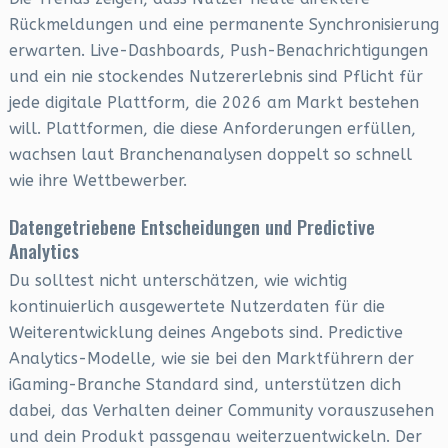
Rückmeldungen und eine permanente Synchronisierung
erwarten. Live-Dashboards, Push-Benachrichtigungen
und ein nie stockendes Nutzererlebnis sind Pflicht für
jede digitale Plattform, die 2026 am Markt bestehen
will. Plattformen, die diese Anforderungen erfüllen,
wachsen laut Branchenanalysen doppelt so schnell
wie ihre Wettbewerber.
Datengetriebene Entscheidungen und Predictive
Analytics
Du solltest nicht unterschätzen, wie wichtig
kontinuierlich ausgewertete Nutzerdaten für die
Weiterentwicklung deines Angebots sind. Predictive
Analytics-Modelle, wie sie bei den Marktführern der
iGaming-Branche Standard sind, unterstützen dich
dabei, das Verhalten deiner Community vorauszusehen
und dein Produkt passgenau weiterzuentwickeln. Der