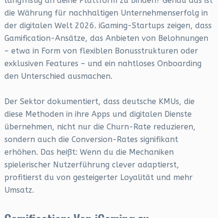
langfristig an deine Plattform zu binden? Genau das ist
die Währung für nachhaltigen Unternehmenserfolg in
der digitalen Welt 2026. iGaming-Startups zeigen, dass
Gamification-Ansätze, das Anbieten von Belohnungen
– etwa in Form von flexiblen Bonusstrukturen oder
exklusiven Features – und ein nahtloses Onboarding
den Unterschied ausmachen.
Der Sektor dokumentiert, dass deutsche KMUs, die
diese Methoden in ihre Apps und digitalen Dienste
übernehmen, nicht nur die Churn-Rate reduzieren,
sondern auch die Conversion-Rates signifikant
erhöhen. Das heißt: Wenn du die Mechaniken
spielerischer Nutzerführung clever adaptierst,
profitierst du von gesteigerter Loyalität und mehr
Umsatz.