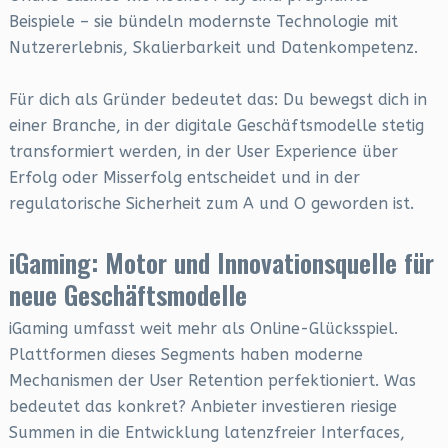
Beispiele – sie bündeln modernste Technologie mit
Nutzererlebnis, Skalierbarkeit und Datenkompetenz.
Für dich als Gründer bedeutet das: Du bewegst dich in
einer Branche, in der digitale Geschäftsmodelle stetig
transformiert werden, in der User Experience über
Erfolg oder Misserfolg entscheidet und in der
regulatorische Sicherheit zum A und O geworden ist.
iGaming: Motor und Innovationsquelle für
neue Geschäftsmodelle
iGaming umfasst weit mehr als Online-Glücksspiel.
Plattformen dieses Segments haben moderne
Mechanismen der User Retention perfektioniert. Was
bedeutet das konkret? Anbieter investieren riesige
Summen in die Entwicklung latenzfreier Interfaces,