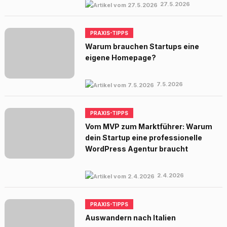
27.5.2026
PRAXIS-TIPPS
Warum brauchen Startups eine
eigene Homepage?
7.5.2026
PRAXIS-TIPPS
Vom MVP zum Marktführer: Warum
dein Startup eine professionelle
WordPress Agentur braucht
2.4.2026
PRAXIS-TIPPS
Auswandern nach Italien