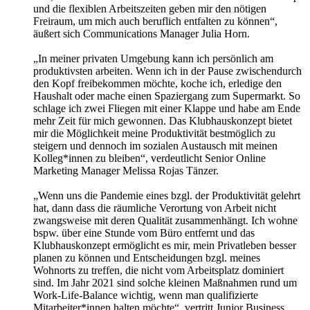
und die flexiblen Arbeitszeiten geben mir den nötigen
Freiraum, um mich auch beruflich entfalten zu können“,
äußert sich Communications Manager Julia Horn.
„In meiner privaten Umgebung kann ich persönlich am
produktivsten arbeiten. Wenn ich in der Pause zwischendurch
den Kopf freibekommen möchte, koche ich, erledige den
Haushalt oder mache einen Spaziergang zum Supermarkt. So
schlage ich zwei Fliegen mit einer Klappe und habe am Ende
mehr Zeit für mich gewonnen. Das Klubhauskonzept bietet
mir die Möglichkeit meine Produktivität bestmöglich zu
steigern und dennoch im sozialen Austausch mit meinen
Kolleg*innen zu bleiben“, verdeutlicht Senior Online
Marketing Manager Melissa Rojas Tänzer.
„Wenn uns die Pandemie eines bzgl. der Produktivität gelehrt
hat, dann dass die räumliche Verortung von Arbeit nicht
zwangsweise mit deren Qualität zusammenhängt. Ich wohne
bspw. über eine Stunde vom Büro entfernt und das
Klubhauskonzept ermöglicht es mir, mein Privatleben besser
planen zu können und Entscheidungen bzgl. meines
Wohnorts zu treffen, die nicht vom Arbeitsplatz dominiert
sind. Im Jahr 2021 sind solche kleinen Maßnahmen rund um
Work-Life-Balance wichtig, wenn man qualifizierte
Mitarbeiter*innen halten möchte“, vertritt Junior Business