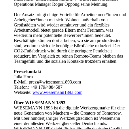
Operations Manager Roger Oppong seine Meinung.
Der Ansatz bringt einige Vorteile für Arbeitnehmer*innen und
Arbeitgeber*innen mit sich. Wohnen außerhalb von
Großstädten wird wieder attraktiver und ein flexibles
Arbeitsmodell bietet gerade Eltern mehr Freiraum, was
wiederum mehr potentielle Bewerber*innen bedeutet.
Beschäftigte können dort arbeiten, wo sie am produktivsten
sind, wodurch sich die benötigte Bürofläche reduziert. Der
CO2-Fußabdruck wird durch die geringere Pendelzeit
reduziert, im Vergleich zu reinen Remote-Teams bleiben das
Teamgefühl und die sozialen Kontakte trotzdem erhalten.
Pressekontakt
Julia Horn
E-Mail: press@wiesemann1893.com
Telefon: +49 179/4884587
Webseite:
www.wiesemann1893.com
Über WIESEMANN 1893
WIESEMANN 1893 ist die digitale Werkzeugmarke für eine
neue Generation von Machern – die Creators of Tomorrow.
Mit über hundertjähriger Werkzeugtradition ist Wiesemann
einer der ältesten Werkzeughersteller Deutschlands.
WIESEMANN 1893 steht für traditionelle deutsche Qualität