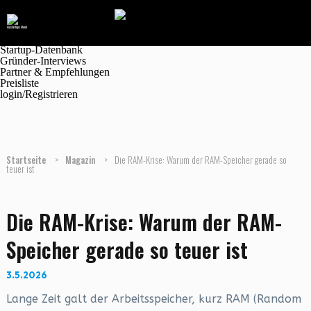
Navigation
Marktplatz
Magazin
Jobanzeigen
Startup-Datenbank
Gründer-Interviews
Partner & Empfehlungen
Preisliste
login/Registrieren
Startseite
>
Magazin
>
Die RAM-Krise: Warum der RAM-Speicher gerade so
teuer ist
Die RAM-Krise: Warum der RAM-
Speicher gerade so teuer ist
3.5.2026
Lange Zeit galt der Arbeitsspeicher, kurz RAM (Random