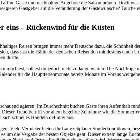
tal affine Gäste und nachhaltige Angebote die Saison prägen. Doch was
 reagieren Gastgeber auf die Veränderung der Gästewünsche? Tauche ein
r eins – Rückenwind für die Küsten
achhaltiges Reisen bringen immer mehr Deutsche dazu, die Schönheit 
 sich, dass fast die Hälfte der deutschen Reisenden mindestens einen U
en dürfte.
n möchtest, solltest du jedoch nicht zu lange warten: Die Nachfrage na
r Kalender für die Hauptferienmonate bereits Monate im Voraus weitgehe
sschauend agieren. Im Durchschnitt buchen Gäste ihren Aufenthalt run
e. Dieser Trend betrifft vor allem begehrte Zeiträume wie die Sommerfe
 sich schnelles Handeln definitiv aus.
ngen: Viele Vermieter bieten für Langzeitplaner Sonderkonditionen, be
es um die Vergabe der besten Objekte geht. Dieser extrem lange Buchu
bot an Nord- und Ostsee für 2026 nicht ausufern wird. Wartezeiten und