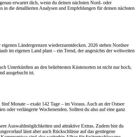
 genau erwartet dich, wenn du deinen nächsten Nord- oder
 in die detaillierten Analysen und Empfehlungen für deinen nächsten
der eigenen Ländergrenzen wiederzuentdecken. 2026 stehen Nordsee
rlaub im eigenen Land plant – ein Trend, der angesichts der weltweiten
ch Unterkünften an den beliebtesten Küstenorten ist nicht nur hoch,
nd ausgebucht ist.
d fünf Monate – exakt 142 Tage – im Voraus. Auch an der Ostsee
rien oder verlängerte Wochenenden. Solltest du also auf eine ganz
ssere Auswahlmöglichkeiten und attraktive Extras. Zudem bist du
ngsvorlauf lässt aber auch Rückschlüsse auf das gestiegene
 Kompromisse sind also weiterhin Alltag für Spätentschlossene.