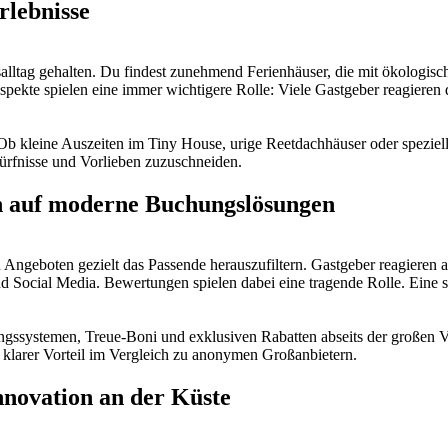
rlebnisse
lltag gehalten. Du findest zunehmend Ferienhäuser, die mit ökologisc
spekte spielen eine immer wichtigere Rolle: Viele Gastgeber reagieren
Ob kleine Auszeiten im Tiny House, urige Reetdachhäuser oder speziel
edürfnisse und Vorlieben zuzuschneiden.
en auf moderne Buchungslösungen
an Angeboten gezielt das Passende herauszufiltern. Gastgeber reagiere
 Social Media. Bewertungen spielen dabei eine tragende Rolle. Eine ste
gssystemen, Treue-Boni und exklusiven Rabatten abseits der großen Ve
in klarer Vorteil im Vergleich zu anonymen Großanbietern.
nnovation an der Küste