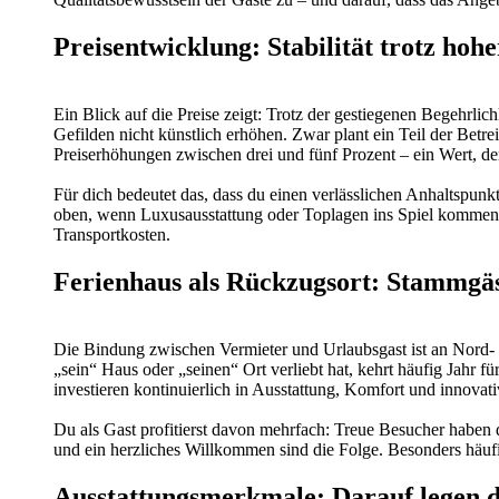
Preisentwicklung: Stabilität trotz hoh
Ein Blick auf die Preise zeigt: Trotz der gestiegenen Begehrli
Gefilden nicht künstlich erhöhen. Zwar plant ein Teil der Betr
Preiserhöhungen zwischen drei und fünf Prozent – ein Wert, der 
Für dich bedeutet das, dass du einen verlässlichen Anhaltspun
oben, wenn Luxusausstattung oder Toplagen ins Spiel kommen. 
Transportkosten.
Ferienhaus als Rückzugsort: Stammgä
Die Bindung zwischen Vermieter und Urlaubsgast ist an Nord- 
„sein“ Haus oder „seinen“ Ort verliebt hat, kehrt häufig Jahr 
investieren kontinuierlich in Ausstattung, Komfort und innovat
Du als Gast profitierst davon mehrfach: Treue Besucher haben
und ein herzliches Willkommen sind die Folge. Besonders häufi
Ausstattungsmerkmale: Darauf legen d