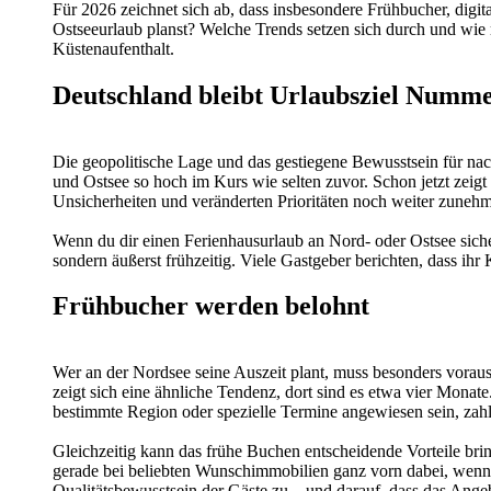
Für 2026 zeichnet sich ab, dass insbesondere Frühbucher, digi
Ostseeurlaub planst? Welche Trends setzen sich durch und wie
Küstenaufenthalt.
Deutschland bleibt Urlaubsziel Numme
Die geopolitische Lage und das gestiegene Bewusstsein für n
und Ostsee so hoch im Kurs wie selten zuvor. Schon jetzt zeigt
Unsicherheiten und veränderten Prioritäten noch weiter zunehm
Wenn du dir einen Ferienhausurlaub an Nord- oder Ostsee sicher
sondern äußerst frühzeitig. Viele Gastgeber berichten, dass ih
Frühbucher werden belohnt
Wer an der Nordsee seine Auszeit plant, muss besonders vorau
zeigt sich eine ähnliche Tendenz, dort sind es etwa vier Monat
bestimmte Region oder spezielle Termine angewiesen sein, zahlt
Gleichzeitig kann das frühe Buchen entscheidende Vorteile bri
gerade bei beliebten Wunschimmobilien ganz vorn dabei, wenn 
Qualitätsbewusstsein der Gäste zu – und darauf, dass das Ange