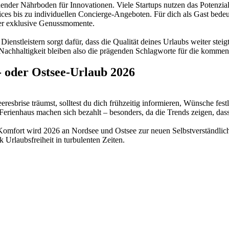
nender Nährboden für Innovationen. Viele Startups nutzen das Potenz
ces bis zu individuellen Concierge-Angeboten. Für dich als Gast bedeu
der exklusive Genussmomente.
stleistern sorgt dafür, dass die Qualität deines Urlaubs weiter steigt. 
 Nachhaltigkeit bleiben also die prägenden Schlagworte für die kommen
d- oder Ostsee-Urlaub 2026
resbrise träumst, solltest du dich frühzeitig informieren, Wünsche fes
Ferienhaus machen sich bezahlt – besonders, da die Trends zeigen, das
Komfort wird 2026 an Nordsee und Ostsee zur neuen Selbstverständlichk
 Urlaubsfreiheit in turbulenten Zeiten.