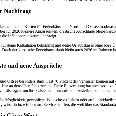
er Nachfrage
chkeit ziehen die Kosten für Ferienhäuser an Nord- und Ostsee moderat 
eiber für 2026 kleinere Anpassungen, drastische Aufschläge bleiben je
die Inflationsrate kaum übersteigt.
kt für deine Kalkulation bekommst und deine Urlaubskasse ohne böse Ü
Doch der klassische Ferienhausurlaub bleibt auch 2026 im Rahmen bez
ste und neue Ansprüche
und Ostsee besonders stark: Fast 70 Prozent der Vermieter können auf 
für Jahr an denselben Platz zurück. Diese Entwicklung hat auch positive
ive Lösungen, um ihre Gäste nicht nur zufriedenzustellen, sondern zu be
 die Möglichkeit, persönliche Wünsche zu äußern oder auf individuel
g wirst du inzwischen auf Services treffen, die weit über das Standar
ie Gäste Wert