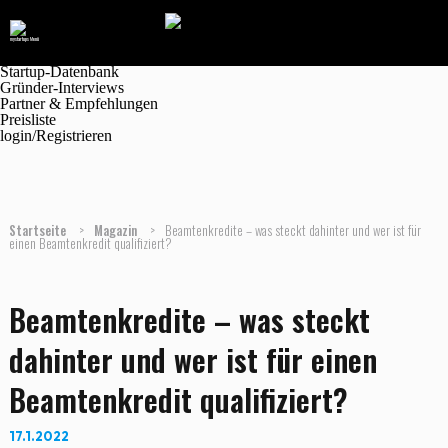
Navigation
Marktplatz
Magazin
Jobanzeigen
Startup-Datenbank
Gründer-Interviews
Partner & Empfehlungen
Preisliste
login/Registrieren
Startseite
>
Magazin
>
Beamtenkredite – was steckt dahinter und wer ist für
einen Beamtenkredit qualifiziert?
Beamtenkredite – was steckt
dahinter und wer ist für einen
Beamtenkredit qualifiziert?
17.1.2022