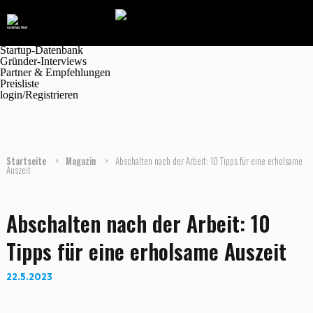
Navigation
Marktplatz
Magazin
Jobanzeigen
Startup-Datenbank
Gründer-Interviews
Partner & Empfehlungen
Preisliste
login/Registrieren
Startseite
>
Magazin
>
Abschalten nach der Arbeit: 10 Tipps für eine erholsame
Auszeit
Abschalten nach der Arbeit: 10
Tipps für eine erholsame Auszeit
22.5.2023