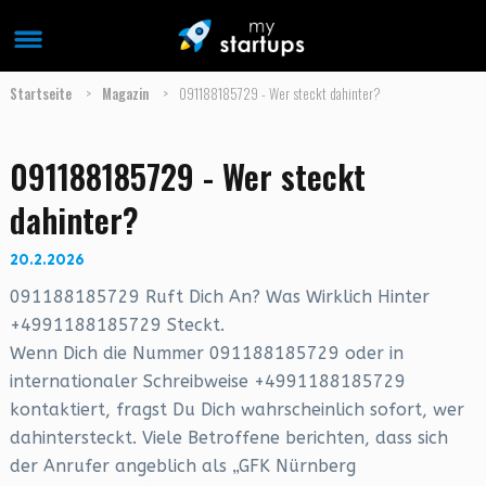
Startseite
>
Magazin
>
091188185729 - Wer steckt dahinter?
091188185729 - Wer steckt
dahinter?
20.2.2026
091188185729 Ruft Dich An? Was Wirklich Hinter
+4991188185729 Steckt.
Wenn Dich die Nummer 091188185729 oder in
internationaler Schreibweise +4991188185729
kontaktiert, fragst Du Dich wahrscheinlich sofort, wer
dahintersteckt. Viele Betroffene berichten, dass sich
der Anrufer angeblich als „GFK Nürnberg