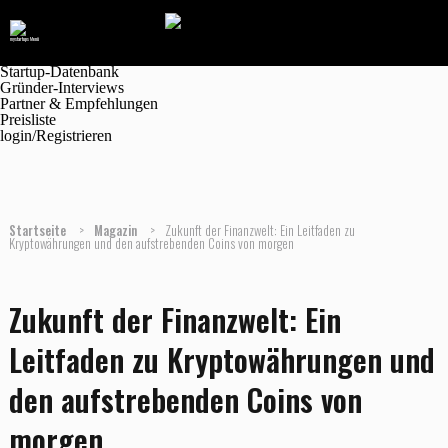
Navigation
Marktplatz
Magazin
Jobanzeigen
Startup-Datenbank
Gründer-Interviews
Partner & Empfehlungen
Preisliste
login/Registrieren
Startseite
>
Magazin
>
Zukunft der Finanzwelt: Ein Leitfaden zu
Kryptowährungen und den aufstrebenden Coins von morgen
Zukunft der Finanzwelt: Ein
Leitfaden zu Kryptowährungen und
den aufstrebenden Coins von
morgen