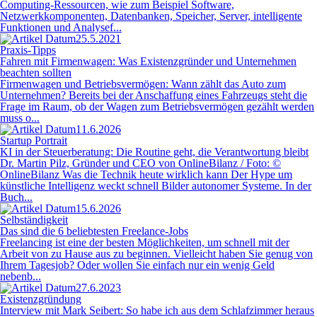
Computing-Ressourcen, wie zum Beispiel Software,
Netzwerkkomponenten, Datenbanken, Speicher, Server, intelligente
Funktionen und Analysef...
25.5.2021
Praxis-Tipps
Fahren mit Firmenwagen: Was Existenzgründer und Unternehmen
beachten sollten
Firmenwagen und Betriebsvermögen: Wann zählt das Auto zum
Unternehmen? Bereits bei der Anschaffung eines Fahrzeugs steht die
Frage im Raum, ob der Wagen zum Betriebsvermögen gezählt werden
muss o...
11.6.2026
Startup Portrait
KI in der Steuerberatung: Die Routine geht, die Verantwortung bleibt
Dr. Martin Pilz, Gründer und CEO von OnlineBilanz / Foto: ©
OnlineBilanz Was die Technik heute wirklich kann Der Hype um
künstliche Intelligenz weckt schnell Bilder autonomer Systeme. In der
Buch...
15.6.2026
Selbständigkeit
Das sind die 6 beliebtesten Freelance-Jobs
Freelancing ist eine der besten Möglichkeiten, um schnell mit der
Arbeit von zu Hause aus zu beginnen. Vielleicht haben Sie genug von
Ihrem Tagesjob? Oder wollen Sie einfach nur ein wenig Geld
nebenb...
27.6.2023
Existenzgründung
Interview mit Mark Seibert: So habe ich aus dem Schlafzimmer heraus