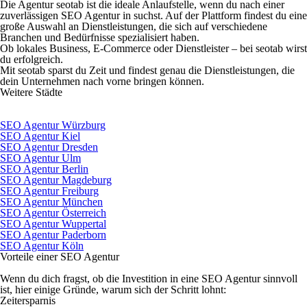
Die Agentur seotab ist die ideale Anlaufstelle, wenn du nach einer
zuverlässigen SEO Agentur in suchst. Auf der Plattform findest du eine
große Auswahl an Dienstleistungen, die sich auf verschiedene
Branchen und Bedürfnisse spezialisiert haben.
Ob lokales Business, E-Commerce oder Dienstleister – bei seotab wirst
du erfolgreich.
Mit seotab sparst du Zeit und findest genau die Dienstleistungen, die
dein Unternehmen nach vorne bringen können.
Weitere Städte
SEO Agentur Würzburg
SEO Agentur Kiel
SEO Agentur Dresden
SEO Agentur Ulm
SEO Agentur Berlin
SEO Agentur Magdeburg
SEO Agentur Freiburg
SEO Agentur München
SEO Agentur Österreich
SEO Agentur Wuppertal
SEO Agentur Paderborn
SEO Agentur Köln
Vorteile einer SEO Agentur
Wenn du dich fragst, ob die Investition in eine SEO Agentur sinnvoll
ist, hier einige Gründe, warum sich der Schritt lohnt:
Zeitersparnis