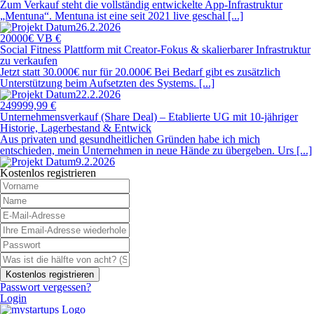
Zum Verkauf steht die vollständig entwickelte App-Infrastruktur
„Mentuna“. Mentuna ist eine seit 2021 live geschal [...]
26.2.2026
20000€ VB €
Social Fitness Plattform mit Creator-Fokus & skalierbarer Infrastruktur
zu verkaufen
Jetzt statt 30.000€ nur für 20.000€ Bei Bedarf gibt es zusätzlich
Unterstützung beim Aufsetzten des Systems. [...]
22.2.2026
249999,99 €
Unternehmensverkauf (Share Deal) – Etablierte UG mit 10-jähriger
Historie, Lagerbestand & Entwick
Aus privaten und gesundheitlichen Gründen habe ich mich
entschieden, mein Unternehmen in neue Hände zu übergeben. Urs [...]
9.2.2026
Kostenlos registrieren
Passwort vergessen?
Login