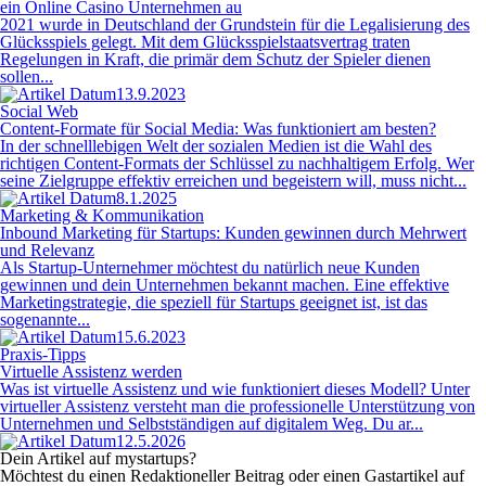
ein Online Casino Unternehmen au
2021 wurde in Deutschland der Grundstein für die Legalisierung des
Glücksspiels gelegt. Mit dem Glücksspielstaatsvertrag traten
Regelungen in Kraft, die primär dem Schutz der Spieler dienen
sollen...
13.9.2023
Social Web
Content-Formate für Social Media: Was funktioniert am besten?
In der schnelllebigen Welt der sozialen Medien ist die Wahl des
richtigen Content-Formats der Schlüssel zu nachhaltigem Erfolg. Wer
seine Zielgruppe effektiv erreichen und begeistern will, muss nicht...
8.1.2025
Marketing & Kommunikation
Inbound Marketing für Startups: Kunden gewinnen durch Mehrwert
und Relevanz
Als Startup-Unternehmer möchtest du natürlich neue Kunden
gewinnen und dein Unternehmen bekannt machen. Eine effektive
Marketingstrategie, die speziell für Startups geeignet ist, ist das
sogenannte...
15.6.2023
Praxis-Tipps
Virtuelle Assistenz werden
Was ist virtuelle Assistenz und wie funktioniert dieses Modell? Unter
virtueller Assistenz versteht man die professionelle Unterstützung von
Unternehmen und Selbstständigen auf digitalem Weg. Du ar...
12.5.2026
Dein Artikel auf mystartups?
Möchtest du einen Redaktioneller Beitrag oder einen Gastartikel auf