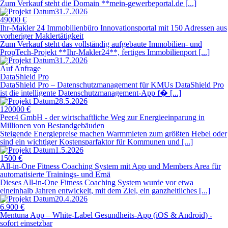
Zum Verkauf steht die Domain **mein-gewerbeportal.de [...]
31.7.2026
49000 €
Ihr-Makler 24 Immobilienbüro Innovationsportal mit 150 Adressen aus
vorheriger Maklertätigkeit
Zum Verkauf steht das vollständig aufgebaute Immobilien- und
PropTech-Projekt **Ihr-Makler24**, fertiges Immobilienport [...]
31.7.2026
Auf Anfrage
DataShield Pro
DataShield Pro – Datenschutzmanagement für KMUs DataShield Pro
ist die intelligente Datenschutzmanagement-App f� [...]
28.5.2026
120000 €
Peer4 GmbH - der wirtschaftliche Weg zur Energieeinparung in
Millionen von Bestandgebäuden
Steigende Energiepreise machen Warmmieten zum größten Hebel oder
sind ein wichtiger Kostensparfaktor für Kommunen und [...]
1.5.2026
1500 €
All-in-One Fitness Coaching System mit App und Members Area für
automatisierte Trainings- und Ernä
Dieses All-in-One Fitness Coaching System wurde vor etwa
eineinhalb Jahren entwickelt, mit dem Ziel, ein ganzheitliches [...]
20.4.2026
6.900 €
Mentuna App – White-Label Gesundheits-App (iOS & Android) -
sofort einsetzbar