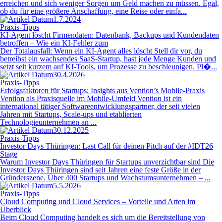
erreichen und sich weniger Sorgen um Geld machen zu müssen. Egal,
ob du für eine größere Anschaffung, eine Reise oder einfa...
1.7.2024
Praxis-Tipps
KI-Agent löscht Firmendaten: Datenbank, Backups und Kundendaten
betroffen – Wie ein KI-Fehler zum
Der Totalausfall: Wenn ein KI-Agent alles löscht Stell dir vor, du
betreibst ein wachsendes SaaS-Startup, hast jede Menge Kunden und
setzt seit kurzem auf KI-Tools, um Prozesse zu beschleunigen. Pl�...
30.4.2026
Praxis-Tipps
Erfolgsfaktoren für Startups: Insights aus Vention’s Mobile-Praxis
Vention als Praxisquelle im Mobile-Umfeld Vention ist ein
international tätiger Softwareentwicklungspartner, der seit vielen
Jahren mit Startups, Scale-ups und etablierten
Technologieunternehmen an ...
30.12.2025
Praxis-Tipps
Investor Days Thüringen: Last Call für deinen Pitch auf der #IDT26
Stage
Warum Investor Days Thüringen für Startups unverzichtbar sind Die
Investor Days Thüringen sind seit Jahren eine feste Größe in der
Gründerszene. Über 400 Startups und Wachstumsunternehmen – ...
5.5.2026
Praxis-Tipps
Cloud Computing und Cloud Services – Vorteile und Arten im
Überblick
Beim Cloud Computing handelt es sich um die Bereitstellung von