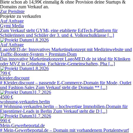
Biete schon ab 14,99€ einmalig & ohne Provision deine Startups &
Domains zum Verkauf an.
Zur Preisliste
Projekte zu verkaufen
Auf Anfrage
Gymi Media
Zum Verkauf steht GYMi, eine etablierte EdTech-Plattform für
Schülerinnen und Schüler der 3. und 4. Volksschulklasse [...]
1.8.2026
Auf Anfrage
LagoMED.de: Innovatives Marketingkonzept mit Medizinwebsite und
Traffic-Booster-System + Premium-Dom
Das innovative Marketingkonzept LagoMED.de ist ideal für Kliniken
oder MVZ in Gründung, Fachärzte-Gemeinschaften, Pha [...]
1.8.2026
799 €
kleider.discount
# Kleider.discount – passende E-Commerce-Domain für Mode, Outlet
und Fashion-Sales Zum Verkauf steht die Domain ** [...]
31.7.2026
4500 €
wohnung-verkaufen.berlin
# Wohnung-verkaufen.berlin – hochwertige Immobilien-Domain für
Eigentümer-Leads in Berlin Zum Verkauf steht die D [...]
31.7.2026
990 €
Mein-Gewerbeportal.de
# Mein-Gewerbeportal.de – Domain mit vorhandenem Portalentwurf