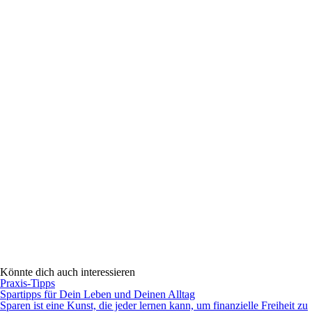
Könnte dich auch interessieren
Praxis-Tipps
Spartipps für Dein Leben und Deinen Alltag
Sparen ist eine Kunst, die jeder lernen kann, um finanzielle Freiheit zu