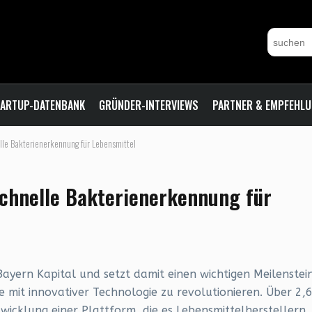
ARTUP-DATENBANK
GRÜNDER-INTERVIEWS
PARTNER & EMPFEHL
lle Bakterienerkennung für Lebensmittel
schnelle Bakterienerkennung für
ayern Kapital und setzt damit einen wichtigen Meilenstei
 mit innovativer Technologie zu revolutionieren. Über 2,
twicklung einer Plattform, die es Lebensmittelherstellern