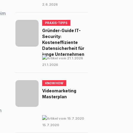
2.6.2026
eim
PRAXIS-TIPPS
Gründer-Guide IT-
Security:
Kosteneffiziente
Datensicherheit für
junge Unternehmen
21.1.2026
KNOW HOW
Videomarketing
Masterplan
n
15.7.2020