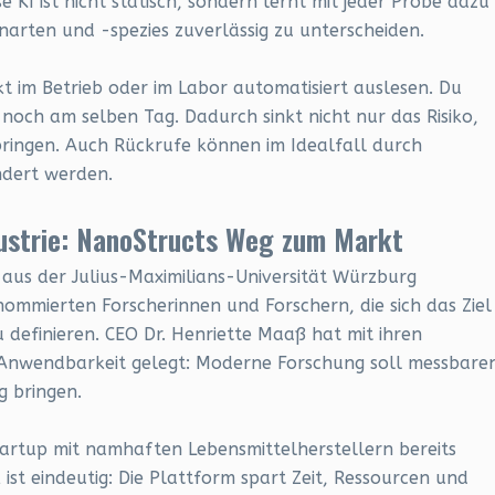
e KI ist nicht statisch, sondern lernt mit jeder Probe dazu
enarten und -spezies zuverlässig zu unterscheiden.
kt im Betrieb oder im Labor automatisiert auslesen. Du
 noch am selben Tag. Dadurch sinkt nicht nur das Risiko,
ringen. Auch Rückrufe können im Idealfall durch
ndert werden.
dustrie: NanoStructs Weg zum Markt
aus der Julius-Maximilians-Universität Würzburg
ommierten Forscherinnen und Forschern, die sich das Ziel
definieren. CEO Dr. Henriette Maaß hat mit ihren
 Anwendbarkeit gelegt: Moderne Forschung soll messbare
g bringen.
tartup mit namhaften Lebensmittelherstellern bereits
ist eindeutig: Die Plattform spart Zeit, Ressourcen und