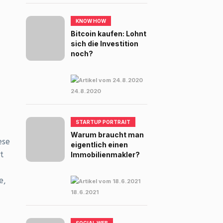
KNOW HOW
Bitcoin kaufen: Lohnt
sich die Investition
noch?
24.8.2020
STARTUP PORTRAIT
Warum braucht man
ese
eigentlich einen
t
Immobilienmakler?
e,
18.6.2021