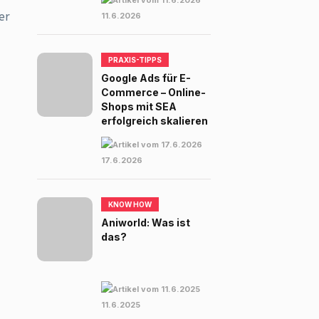
er
11.6.2026
PRAXIS-TIPPS
Google Ads für E-
Commerce – Online-
Shops mit SEA
erfolgreich skalieren
17.6.2026
KNOW HOW
Aniworld: Was ist
das?
11.6.2025