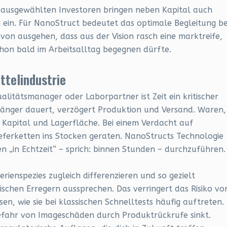
 ausgewählten Investoren bringen neben Kapital auch
in. Für NanoStruct bedeutet das optimale Begleitung b
on ausgehen, dass aus der Vision rasch eine marktreife,
schon bald im Arbeitsalltag begegnen dürfte.
ttelindustrie
ualitätsmanager oder Laborpartner ist Zeit ein kritischer
 länger dauert, verzögert Produktion und Versand. Waren,
 Kapital und Lagerfläche. Bei einem Verdacht auf
ferketten ins Stocken geraten. NanoStructs Technologie
sen „in Echtzeit“ – sprich: binnen Stunden – durchzuführen.
rienspezies zugleich differenzieren und so gezielt
schen Erregern aussprechen. Das verringert das Risiko vo
, wie sie bei klassischen Schnelltests häufig auftreten.
Gefahr von Imageschäden durch Produktrückrufe sinkt.