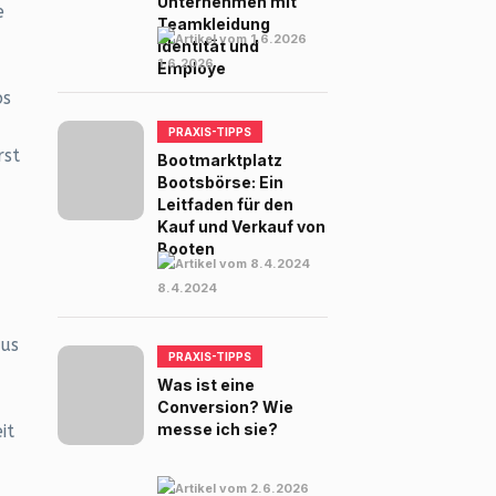
Unternehmen mit
e
Teamkleidung
Identität und
1.6.2026
Employe
bs
PRAXIS-TIPPS
rst
Bootmarktplatz
Bootsbörse: Ein
Leitfaden für den
Kauf und Verkauf von
Booten
8.4.2024
aus
PRAXIS-TIPPS
Was ist eine
Conversion? Wie
messe ich sie?
it