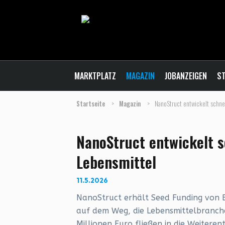
MARKTPLATZ
MAGAZIN
JOBANZEIGEN
ST
Startseite
>
Magazin
>
NanoStruct entwickelt schne
NanoStruct entwickelt 
Lebensmittel
11.5.2026
NanoStruct erhält Seed Funding von B
auf dem Weg, die Lebensmittelbranche
Millionen Euro fließen in die Weiteren