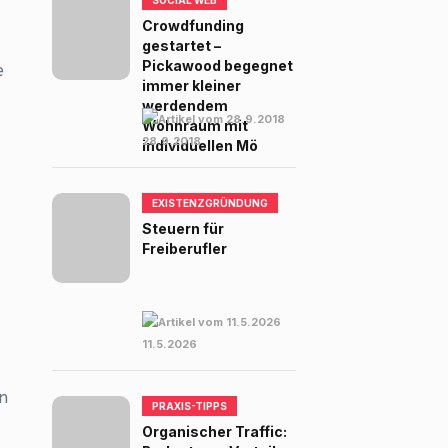
SOCIAL WEB
Crowdfunding
gestartet –
Pickawood begegnet
e
immer kleiner
werdendem
Wohnraum mit
28.9.2018
individuellen Mö
EXISTENZGRÜNDUNG
Steuern für
Freiberufler
11.5.2026
n
PRAXIS-TIPPS
Organischer Traffic: