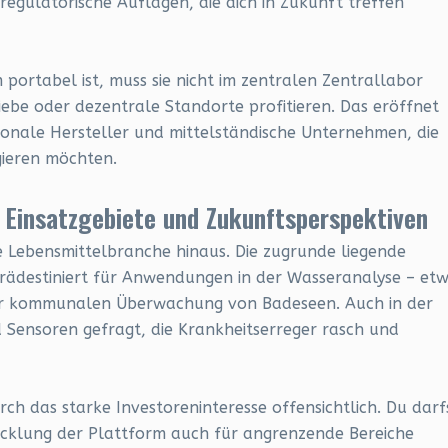
egulatorische Auflagen, die dich in Zukunft treffen
m portabel ist, muss sie nicht im zentralen Zentrallabor
iebe oder dezentrale Standorte profitieren. Das eröffnet
ionale Hersteller und mittelständische Unternehmen, die
ieren möchten.
e Einsatzgebiete und Zukunftsperspektiven
ie Lebensmittelbranche hinaus. Die zugrunde liegende
prädestiniert für Anwendungen in der Wasseranalyse – et
der kommunalen Überwachung von Badeseen. Auch in der
d Sensoren gefragt, die Krankheitserreger rasch und
rch das starke Investoreninteresse offensichtlich. Du darf
icklung der Plattform auch für angrenzende Bereiche