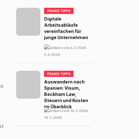
PRAXIS-TIPPS
Digitale
Arbeitsabläufe
vereinfachen für
junge Unternehmen
5.2.2026
PRAXIS-TIPPS
Auswandern nach
wa
Spanien: Visum,
Beckham Law,
Steuern und Kosten
im Überblick
19.5.2026
st