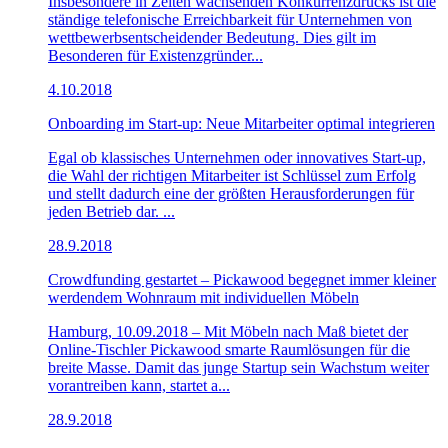
Insbesondere in Zeiten wachsenden Konkurrenzdrucks ist die
ständige telefonische Erreichbarkeit für Unternehmen von
wettbewerbsentscheidender Bedeutung. Dies gilt im
Besonderen für Existenzgründer...
4.10.2018
Onboarding im Start-up: Neue Mitarbeiter optimal integrieren
Egal ob klassisches Unternehmen oder innovatives Start-up,
die Wahl der richtigen Mitarbeiter ist Schlüssel zum Erfolg
und stellt dadurch eine der größten Herausforderungen für
jeden Betrieb dar. ...
28.9.2018
Crowdfunding gestartet – Pickawood begegnet immer kleiner
werdendem Wohnraum mit individuellen Möbeln
Hamburg, 10.09.2018 – Mit Möbeln nach Maß bietet der
Online-Tischler Pickawood smarte Raumlösungen für die
breite Masse. Damit das junge Startup sein Wachstum weiter
vorantreiben kann, startet a...
28.9.2018