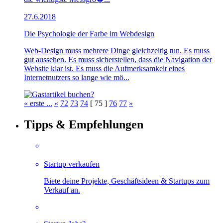
27.6.2018
Die Psychologie der Farbe im Webdesign
Web-Design muss mehrere Dinge gleichzeitig tun. Es muss
gut aussehen. Es muss sicherstellen, dass die Navigation der
Website klar ist. Es muss die Aufmerksamkeit eines
Internetnutzers so lange wie mö...
« erste ...
«
72
73
74
[ 75 ]
76
77
»
Tipps & Empfehlungen
Startup verkaufen
Biete deine Projekte, Geschäftsideen & Startups zum
Verkauf an.