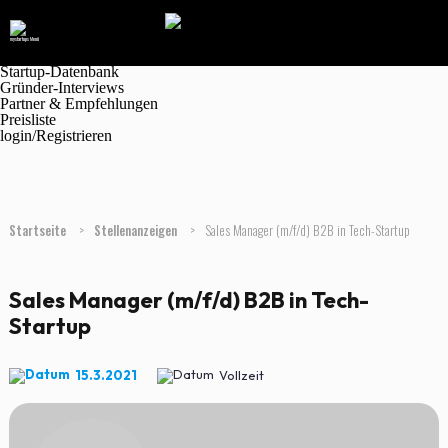
Navigation
Marktplatz
Magazin
Jobanzeigen
Startup-Datenbank
Gründer-Interviews
Partner & Empfehlungen
Preisliste
login/Registrieren
Startseite
>
Stellenanzeigen
>
Sales Manager (m/f/d) B2B in Tech-Startup
Sales Manager (m/f/d) B2B in Tech-
Startup
15.3.2021
Vollzeit