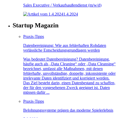
Sales Executive / Verkaufsaußendienst (m/w/d)
1.4.2024
Startup Magazin
Praxis-Tipps
Datenbereinigung: Wie aus fehlerhaften Rohdaten
verlässliche Entscheidungsgrundlagen werden
Was bedeutet Datenbereinigung? Datenbereinigung,
häufig auch als „Data Cleaning“ oder „Data Cleansing“
bezeichnet, umfasst alle Maßnahmen, mit denen
fehlerhafte, unvollständige, doppelte, inkonsistente oder
irrelevante Daten identifiziert und korrigiert werden.
Das Ziel besteht darin, einen Datenbestand zu schaffen,
der für den vorgesehenen Zweck geeignet ist. Daten
müssen dafür ...
Praxis-Tipps
Belohnungssysteme prägen das moderne Spielerlebnis