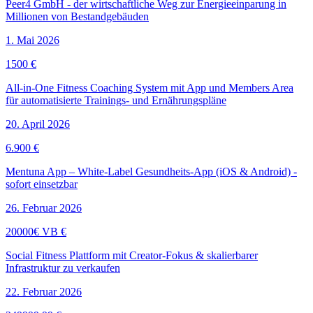
Peer4 GmbH - der wirtschaftliche Weg zur Energieeinparung in
Millionen von Bestandgebäuden
1. Mai 2026
1500 €
All-in-One Fitness Coaching System mit App und Members Area
für automatisierte Trainings- und Ernährungspläne
20. April 2026
6.900 €
Mentuna App – White-Label Gesundheits-App (iOS & Android) -
sofort einsetzbar
26. Februar 2026
20000€ VB €
Social Fitness Plattform mit Creator-Fokus & skalierbarer
Infrastruktur zu verkaufen
22. Februar 2026