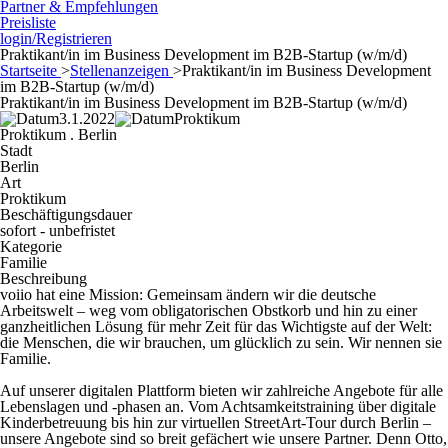
Partner & Empfehlungen
Preisliste
login/Registrieren
Praktikant/in im Business Development im B2B-Startup (w/m/d)
Startseite
>
Stellenanzeigen
>
Praktikant/in im Business Development
im B2B-Startup (w/m/d)
Praktikant/in im Business Development im B2B-Startup (w/m/d)
3.1.2022
Proktikum
Proktikum . Berlin
Stadt
Berlin
Art
Proktikum
Beschäftigungsdauer
sofort - unbefristet
Kategorie
Familie
Beschreibung
voiio hat eine Mission: Gemeinsam ändern wir die deutsche
Arbeitswelt – weg vom obligatorischen Obstkorb und hin zu einer
ganzheitlichen Lösung für mehr Zeit für das Wichtigste auf der Welt:
die Menschen, die wir brauchen, um glücklich zu sein. Wir nennen sie
Familie.
Auf unserer digitalen Plattform bieten wir zahlreiche Angebote für alle
Lebenslagen und -phasen an. Vom Achtsamkeitstraining über digitale
Kinderbetreuung bis hin zur virtuellen StreetArt-Tour durch Berlin –
unsere Angebote sind so breit gefächert wie unsere Partner. Denn Otto,