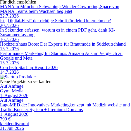
Für dich empfohlen
MANA in München Schwabing: Wie der Coworking-Space von
MANA Teams beim Wachsen begleitet
22.7.2026
Ist „Digital-First“ der richtige Schritt für dein Unternehmen?
20.7.2026
In Sekunden erfassen, worum es in einem PDF geht, dank KI-
Zusammenfassung
16.7.2026
Hochzeitshaus Boos: Der Experte für Brautmode in Süddeutschland
15.7.2026
Performance Marketing für Startups: Amazon Ads im Vergleich zu
Google und Meta
15.7.2026
ConTech-Start-up-Report 2026
14.7.2026
Neue Projekte zu verkaufen
Auf Anfrage
Gymi Media
1. August 2026
Auf Anfrage
LagoMED.de: Innovatives Marketingkonzept mit Medizinwebsite und
Traffic-Booster-System + Premium-Domains
1. August 2026
799 €
kleider.discount
31. Juli 2026