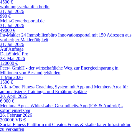
4500 €
wohnung-verkaufen.berlin
31. Juli 2026
990 €
Mein-Gewerbeportal.de
31. Juli 2026
49000 €
Ihr-Makler 24 Immobilienbüro Innovationsportal mit 150 Adressen aus
vorheriger Maklertätigkeit
31. Juli 2026
Auf Anfrage
DataShield Pro
28. Mai 2026
120000 €
Peer4 GmbH - der wirtschaftliche Weg zur Energieeinparung in
Millionen von Bestandgebäuden
1. Mai 2026
1500 €
All-in-One Fitness Coaching System mit App und Members Area für
automatisierte Trainings- und Ernährungspläne
20. April 2026
6.900 €
Mentuna App – White-Label Gesundheits-App (iOS & Android) -
sofort einsetzbar
26. Februar 2026
20000€ VB €
Social Fitness Plattform mit Creator-Fokus & skalierbarer Infrastruktur
zu verkaufen