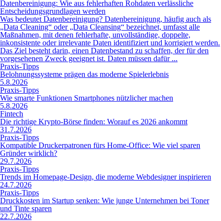
Datenbereinigung: Wie aus fehlerhaften Rohdaten verlässliche
Entscheidungsgrundlagen werden
Was bedeutet Datenbereinigung? Datenbereinigung, häufig auch als
„Data Cleaning“ oder „Data Cleansing“ bezeichnet, umfasst alle
Maßnahmen, mit denen fehlerhafte, unvollständige, doppelte,
inkonsistente oder irrelevante Daten identifiziert und korrigiert werden.
Das Ziel besteht darin, einen Datenbestand zu schaffen, der für den
vorgesehenen Zweck geeignet ist. Daten müssen dafür ...
Praxis-Tipps
Belohnungssysteme prägen das moderne Spielerlebnis
5.8.2026
Praxis-Tipps
Wie smarte Funktionen Smartphones nützlicher machen
5.8.2026
Fintech
Die richtige Krypto-Börse finden: Worauf es 2026 ankommt
31.7.2026
Praxis-Tipps
Kompatible Druckerpatronen fürs Home-Office: Wie viel sparen
Gründer wirklich?
29.7.2026
Praxis-Tipps
Trends im Homepage-Design, die moderne Webdesigner inspirieren
24.7.2026
Praxis-Tipps
Druckkosten im Startup senken: Wie junge Unternehmen bei Toner
und Tinte sparen
22.7.2026