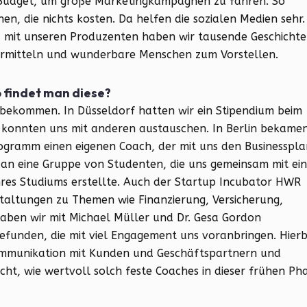
s Budget, um große Marketingkampagnen zu fahren. So
n, die nichts kosten. Da helfen die sozialen Medien sehr.
d mit unseren Produzenten haben wir tausende Geschicht
ermitteln und wunderbare Menschen zum Vorstellen.
o findet man diese?
g bekommen. In Düsseldorf hatten wir ein Stipendium beim
konnten uns mit anderen austauschen. In Berlin bekame
rogramm einen eigenen Coach, der mit uns den Businesspla
 an eine Gruppe von Studenten, die uns gemeinsam mit ein
res Studiums erstellte. Auch der Startup Incubator HWR
staltungen zu Themen wie Finanzierung, Versicherung,
haben wir mit Michael Müller und Dr. Gesa Gordon
efunden, die mit viel Engagement uns voranbringen. Hierb
Kommunikation mit Kunden und Geschäftspartnern und
acht, wie wertvoll solch feste Coaches in dieser frühen Ph