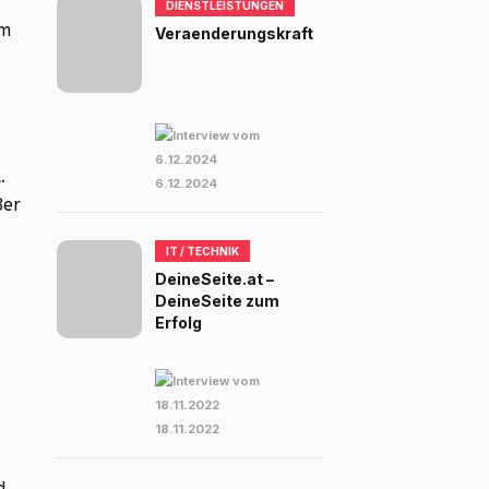
DIENSTLEISTUNGEN
um
Veraenderungskraft
.
6.12.2024
ßer
IT / TECHNIK
DeineSeite.at –
DeineSeite zum
Erfolg
18.11.2022
d