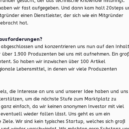
ründer gesucht, der das technische Knowhow mitbringt.
haben wir fast aufgegeben. Und dann kam halt 20steps 
tgründer einen Dienstleister, der sich wie ein Mitgründer
gebracht hat.
rausforderungen?
 abgeschlossen und konzentrieren uns nun auf den Inhalt
 über 1.900 Produzenten bei uns mit aufnehmen. Ein gro
tent. So haben wir inzwischen über 100 Artikel
ionale Lebensmittel, in denen wir viele Produzenten
els, die Interesse an uns und unserer Idee haben und uns
terstützen, um die nächste Stufe zum Marktplatz zu
o ganz einfach, da wir keinen anonymen Investor mit viel
eventuell wieder fallen lässt. Uns geht es um ein
Ziele. Wir sind kein typisches Startup, welches sich groß
st und wieder verschwindet. Wir möchten gern Substanz un