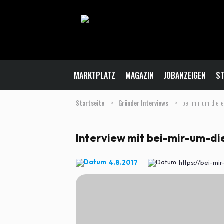
MARKTPLATZ
MAGAZIN
JOBANZEIGEN
ST
Startseite
>
Gründer Interviews
>
bei-mir-um-die-
Interview mit bei-mir-um-di
4.8.2017
https://bei-mi