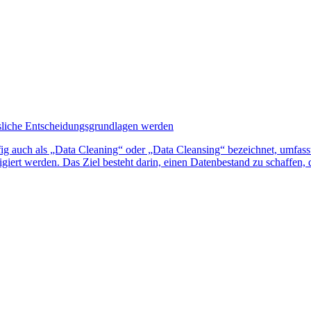
ssliche Entscheidungsgrundlagen werden
g auch als „Data Cleaning“ oder „Data Cleansing“ bezeichnet, umfasst 
rrigiert werden. Das Ziel besteht darin, einen Datenbestand zu schaffen