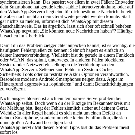
synchronisieren kann. Das passiert vor allem in zwei Fällen: Entweder
dein Smartphone hat gerade keine stabile Internetverbindung, oder auf
den WhatsApp-Servern liegt eine für dich bestimmte Nachricht bereit,
die aber noch nicht an dein Gerät weitergeleitet werden konnte. Statt
gar nichts zu melden, informiert dich WhatsApp mit diesem
Pauschalhinweis. Das ist ärgerlich, lässt sich aber oft schnell beheben.
WhatsApp nervt mit „Sie könnten neue Nachrichten haben“? Häufige
Ursachen im Überblick
Damit du das Problem zielgerichtet anpacken kannst, ist es wichtig, die
häufigsten Fehlerquellen zu kennen: Sehr oft hapert es einfach an
deiner Internetverbindung. Vielleicht bist du gerade in einem Funkloch
oder WLAN, das spinnt, unterwegs. In anderen Fällen blockieren
System- oder Netzwerkeinstellungen die Verbindung zu den
WhatsApp-Servern. Seltener sind Fehler im System-Cache,
Sicherheits-Tools oder zu restriktive Akku-Optionen verantwortlich.
Besonders moderne Android-Smartphones neigen dazu, Apps im
Hintergrund aggressiv zu „optimieren“ und damit Benachrichtigungen
zu verzögern.
Nicht ausgeschlossen ist auch ein temporäres Serverproblem bei
WhatsApp selbst. Doch wenn du der Einzige im Bekanntenkreis mit
der Meldung bist, liegt der Fehler ziemlich sicher auf deinem Gerät.
Wichtig: In aller Regel handelt es sich nicht um einen Defekt an
deinem Smartphone, sondern um eine kleine Fehlfunktion, die sich
ohne großen Aufwand beseitigen lässt.
WhatsApp nervt? Mit diesen Sofort-Tipps bist du das Problem meist
sofort los