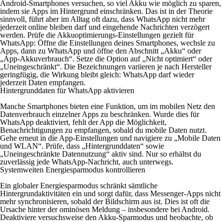
Android-Smartphones versuchen, so viel Akku wie möglich zu sparen,
indem sie Apps im Hintergrund einschränken. Das ist in der Theorie
sinnvoll, führt aber im Alltag oft dazu, dass WhatsApp nicht mehr
jederzeit online bleiben darf und eingehende Nachrichten verzögert
werden. Prüfe die Akkuoptimierungs-Einstellungen gezielt für
WhatsApp: Öffne die Einstellungen deines Smartphones, wechsle zu
Apps, dann zu WhatsApp und öffne den Abschnitt „Akku“ oder
„App-Akkuverbrauch“. Setze die Option auf „Nicht optimiert“ oder
„Uneingeschränkt“. Die Bezeichnungen variieren je nach Hersteller
geringfügig, die Wirkung bleibt gleich: WhatsApp darf wieder
jederzeit Daten empfangen.
Hintergrunddaten für WhatsApp aktivieren
Manche Smartphones bieten eine Funktion, um im mobilen Netz den
Datenverbrauch einzelner Apps zu beschränken. Wurde dies für
WhatsApp deaktiviert, fehlt der App die Möglichkeit,
Benachrichtigungen zu empfangen, sobald du mobile Daten nutzt.
Gehe erneut in die App-Einstellungen und navigiere zu „Mobile Daten
und WLAN“. Prüfe, dass „Hintergrunddaten“ sowie
„Uneingeschränkte Datennutzung“ aktiv sind. Nur so erhältst du
zuverlässig jede WhatsApp-Nachricht, auch unterwegs.
Systemweiten Energiesparmodus kontrollieren
Ein globaler Energiesparmodus schränkt sämtliche
Hintergrundaktivitäten ein und sorgt dafür, dass Messenger-Apps nicht
mehr synchronisieren, sobald der Bildschirm aus ist. Dies ist oft die
Ursache hinter der ominösen Meldung – insbesondere bei Android.
Deaktiviere versuchsweise den Akku-Sparmodus und beobachte, ob