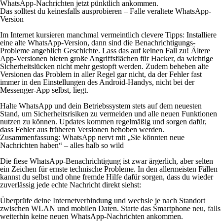
WhatsApp-Nachrichten jetzt pünktlich ankommen.
Das solltest du keinesfalls ausprobieren – Falle veraltete WhatsApp-
Version
Im Internet kursieren manchmal vermeintlich clevere Tipps: Installiere
eine alte WhatsApp-Version, dann sind die Benachrichtigungs-
Probleme angeblich Geschichte. Lass das auf keinen Fall zu! Ältere
App-Versionen bieten große Angriffsflächen für Hacker, da wichtige
Sicherheitslücken nicht mehr gestopft werden. Zudem beheben alte
Versionen das Problem in aller Regel gar nicht, da der Fehler fast
immer in den Einstellungen des Android-Handys, nicht bei der
Messenger-App selbst, liegt.
Halte WhatsApp und dein Betriebssystem stets auf dem neuesten
Stand, um Sicherheitsrisiken zu vermeiden und alle neuen Funktionen
nutzen zu können. Updates kommen regelmäßig und sorgen dafür,
dass Fehler aus früheren Versionen behoben werden.
Zusammenfassung: WhatsApp nervt mit „Sie könnten neue
Nachrichten haben“ – alles halb so wild
Die fiese WhatsApp-Benachrichtigung ist zwar ärgerlich, aber selten
ein Zeichen für ernste technische Probleme. In den allermeisten Fällen
kannst du selbst und ohne fremde Hilfe dafür sorgen, dass du wieder
zuverlässig jede echte Nachricht direkt siehst:
Überprüfe deine Internetverbindung und wechsle je nach Standort
zwischen WLAN und mobilen Daten. Starte das Smartphone neu, falls
weiterhin keine neuen WhatsApp-Nachrichten ankommen.