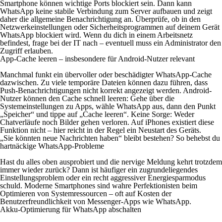
Smartphone können wichtige Ports blockiert sein. Dann kann
WhatsApp keine stabile Verbindung zum Server aufbauen und zeigt
daher die allgemeine Benachrichtigung an. Überprüfe, ob in den
Netzwerkeinstellungen oder Sicherheitsprogrammen auf deinem Gerät
WhatsApp blockiert wird. Wenn du dich in einem Arbeitsnetz
befindest, frage bei der IT nach – eventuell muss ein Administrator den
Zugriff erlauben.
App-Cache leeren – insbesondere für Android-Nutzer relevant
Manchmal funkt ein übervoller oder beschädigter WhatsApp-Cache
dazwischen. Zu viele temporäre Dateien können dazu führen, dass
Push-Benachrichtigungen nicht korrekt angezeigt werden. Android-
Nutzer können den Cache schnell leeren: Gehe über die
Systemeinstellungen zu Apps, wähle WhatsApp aus, dann den Punkt
„Speicher“ und tippe auf „Cache leeren“. Keine Sorge: Weder
Chatverläufe noch Bilder gehen verloren. Auf iPhones existiert diese
Funktion nicht – hier reicht in der Regel ein Neustart des Geräts.
„Sie könnten neue Nachrichten haben“ bleibt bestehen? So behebst du
hartnäckige WhatsApp-Probleme
Hast du alles oben ausprobiert und die nervige Meldung kehrt trotzdem
immer wieder zurück? Dann ist häufiger ein zugrundeliegendes
Einstellungsproblem oder ein recht aggressiver Energiesparmodus
schuld. Moderne Smartphones sind wahre Perfektionisten beim
Optimieren von Systemressourcen – oft auf Kosten der
Benutzerfreundlichkeit von Messenger-Apps wie WhatsApp.
Akku-Optimierung für WhatsApp abschalten