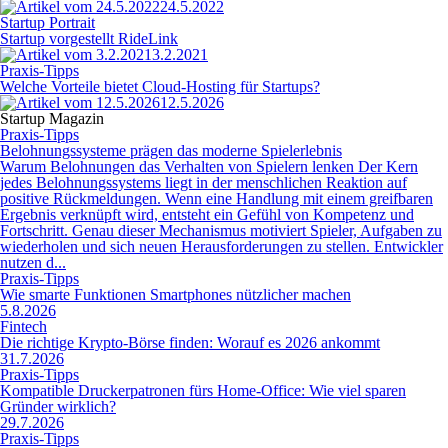
24.5.2022
Startup Portrait
Startup vorgestellt RideLink
3.2.2021
Praxis-Tipps
Welche Vorteile bietet Cloud-Hosting für Startups?
12.5.2026
Startup Magazin
Praxis-Tipps
Belohnungssysteme prägen das moderne Spielerlebnis
Warum Belohnungen das Verhalten von Spielern lenken Der Kern
jedes Belohnungssystems liegt in der menschlichen Reaktion auf
positive Rückmeldungen. Wenn eine Handlung mit einem greifbaren
Ergebnis verknüpft wird, entsteht ein Gefühl von Kompetenz und
Fortschritt. Genau dieser Mechanismus motiviert Spieler, Aufgaben zu
wiederholen und sich neuen Herausforderungen zu stellen. Entwickler
nutzen d...
Praxis-Tipps
Wie smarte Funktionen Smartphones nützlicher machen
5.8.2026
Fintech
Die richtige Krypto-Börse finden: Worauf es 2026 ankommt
31.7.2026
Praxis-Tipps
Kompatible Druckerpatronen fürs Home-Office: Wie viel sparen
Gründer wirklich?
29.7.2026
Praxis-Tipps