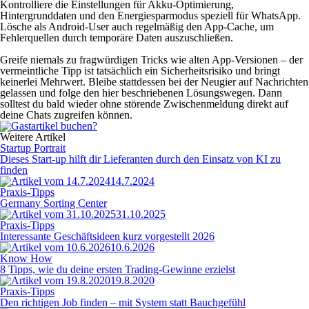
Kontrolliere die Einstellungen für Akku-Optimierung,
Hintergrunddaten und den Energiesparmodus speziell für WhatsApp.
Lösche als Android-User auch regelmäßig den App-Cache, um
Fehlerquellen durch temporäre Daten auszuschließen.
Greife niemals zu fragwürdigen Tricks wie alten App-Versionen – der
vermeintliche Tipp ist tatsächlich ein Sicherheitsrisiko und bringt
keinerlei Mehrwert. Bleibe stattdessen bei der Neugier auf Nachrichten
gelassen und folge den hier beschriebenen Lösungswegen. Dann
solltest du bald wieder ohne störende Zwischenmeldung direkt auf
deine Chats zugreifen können.
Weitere Artikel
Startup Portrait
Dieses Start-up hilft dir Lieferanten durch den Einsatz von KI zu
finden
14.7.2024
Praxis-Tipps
Germany Sorting Center
31.10.2025
Praxis-Tipps
Interessante Geschäftsideen kurz vorgestellt 2026
10.6.2026
Know How
8 Tipps, wie du deine ersten Trading-Gewinne erzielst
19.8.2020
Praxis-Tipps
Den richtigen Job finden – mit System statt Bauchgefühl