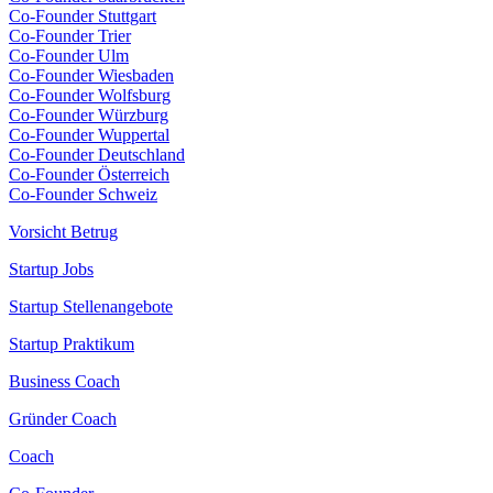
Co-Founder Stuttgart
Co-Founder Trier
Co-Founder Ulm
Co-Founder Wiesbaden
Co-Founder Wolfsburg
Co-Founder Würzburg
Co-Founder Wuppertal
Co-Founder Deutschland
Co-Founder Österreich
Co-Founder Schweiz
Vorsicht Betrug
Startup Jobs
Startup Stellenangebote
Startup Praktikum
Business Coach
Gründer Coach
Coach