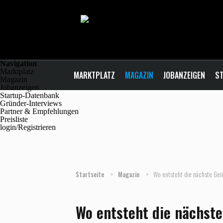
Navigation
Marktplatz
MARKTPLATZ
MAGAZIN
JOBANZEIGEN
ST
Magazin
Jobanzeigen
Startup-Datenbank
Gründer-Interviews
Partner & Empfehlungen
Preisliste
login/Registrieren
Startseite
>
Magazin
>
Wo entsteht die nächste Gen
Wo entsteht die nächste