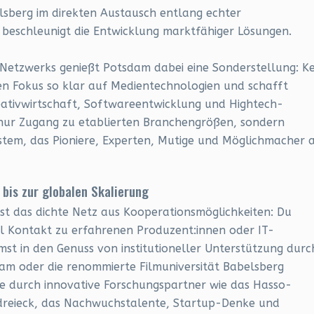
belsberg im direkten Austausch entlang echter
beschleunigt die Entwicklung marktfähiger Lösungen.
 Netzwerks genießt Potsdam dabei eine Sonderstellung: Ke
en Fokus so klar auf Medientechnologien und schafft
reativwirtschaft, Softwareentwicklung und Hightech-
nur Zugang zu etablierten Branchengrößen, sondern
stem, das Pioniere, Experten, Mutige und Möglichmacher 
 bis zur globalen Skalierung
ist das dichte Netz aus Kooperationsmöglichkeiten: Du
ll Kontakt zu erfahrenen Produzent:innen oder IT-
st in den Genuss von institutioneller Unterstützung durc
dam oder die renommierte Filmuniversität Babelsberg
 durch innovative Forschungspartner wie das Hasso-
nsdreieck, das Nachwuchstalente, Startup-Denke und