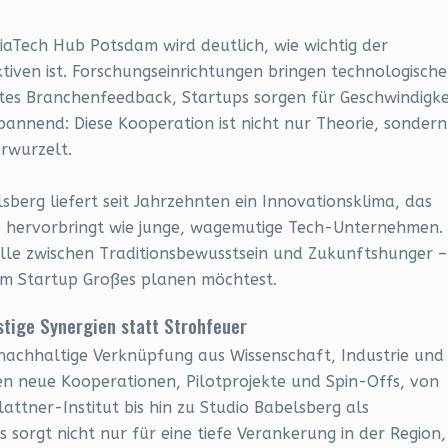
diaTech Hub Potsdam wird deutlich, wie wichtig der
tiven ist. Forschungseinrichtungen bringen technologisch
es Branchenfeedback, Startups sorgen für Geschwindigke
annend: Diese Kooperation ist nicht nur Theorie, sondern
erwurzelt.
sberg liefert seit Jahrzehnten ein Innovationsklima, das
 hervorbringt wie junge, wagemutige Tech-Unternehmen.
elle zwischen Traditionsbewusstsein und Zukunftshunger –
em Startup Großes planen möchtest.
stige Synergien statt Strohfeuer
 nachhaltige Verknüpfung aus Wissenschaft, Industrie und
en neue Kooperationen, Pilotprojekte und Spin-Offs, von
attner-Institut bis hin zu Studio Babelsberg als
s sorgt nicht nur für eine tiefe Verankerung in der Region,