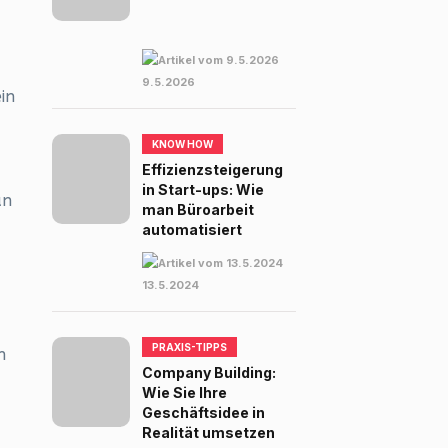
9.5.2026
in
KNOW HOW
Effizienzsteigerung
in Start-ups: Wie
an
man Büroarbeit
automatisiert
13.5.2024
PRAXIS-TIPPS
h
Company Building:
Wie Sie Ihre
Geschäftsidee in
Realität umsetzen