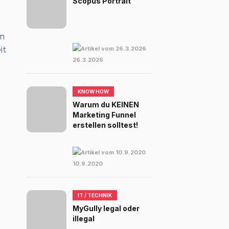
Scopus Portrait
en
it
26.3.2026
KNOW HOW
Warum du KEINEN
Marketing Funnel
erstellen solltest!
10.9.2020
IT / TECHNIK
MyGully legal oder
illegal