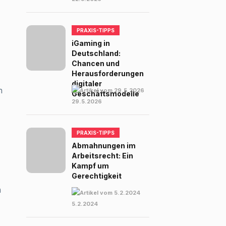
PRAXIS-TIPPS
iGaming in
Deutschland:
Chancen und
Herausforderungen
digitaler
n
Geschäftsmodelle
29.5.2026
PRAXIS-TIPPS
Abmahnungen im
Arbeitsrecht: Ein
Kampf um
Gerechtigkeit
m
5.2.2024