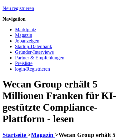
Neu registrieren
Navigation
Marktplatz
Magazin
Jobanzeigen
Startup-Datenbank
Gründer-Interviews
Partner & Empfehlungen
Preisliste
login/Registrieren
Wecan Group erhält 5
Millionen Franken für KI-
gestützte Compliance-
Plattform - lesen
Startseite
>
Magazin
>
Wecan Group erhält 5