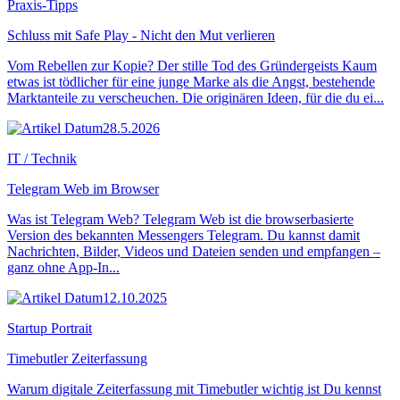
Praxis-Tipps
Schluss mit Safe Play - Nicht den Mut verlieren
Vom Rebellen zur Kopie? Der stille Tod des Gründergeists Kaum
etwas ist tödlicher für eine junge Marke als die Angst, bestehende
Marktanteile zu verscheuchen. Die originären Ideen, für die du ei...
28.5.2026
IT / Technik
Telegram Web im Browser
Was ist Telegram Web? Telegram Web ist die browserbasierte
Version des bekannten Messengers Telegram. Du kannst damit
Nachrichten, Bilder, Videos und Dateien senden und empfangen –
ganz ohne App-In...
12.10.2025
Startup Portrait
Timebutler Zeiterfassung
Warum digitale Zeiterfassung mit Timebutler wichtig ist Du kennst