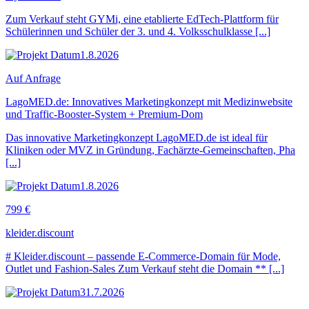
Zum Verkauf steht GYMi, eine etablierte EdTech-Plattform für
Schülerinnen und Schüler der 3. und 4. Volksschulklasse [...]
1.8.2026
Auf Anfrage
LagoMED.de: Innovatives Marketingkonzept mit Medizinwebsite
und Traffic-Booster-System + Premium-Dom
Das innovative Marketingkonzept LagoMED.de ist ideal für
Kliniken oder MVZ in Gründung, Fachärzte-Gemeinschaften, Pha
[...]
1.8.2026
799 €
kleider.discount
# Kleider.discount – passende E-Commerce-Domain für Mode,
Outlet und Fashion-Sales Zum Verkauf steht die Domain ** [...]
31.7.2026