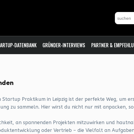
ARTUP-DATENBANK
GRÜNDER-INTERVIEWS
PARTNER & EMPFEHL
inden
 Startup Praktikum in Leipzig ist der perfekte Weg, um er
g zu sammeln. Hier wirst du nicht nur mit anpacken, s
glichkeit, an spannenden Projekten mitzuwirken und hautna
oduktentwicklung oder Vertrieb – die Vielfalt an Aufgabe