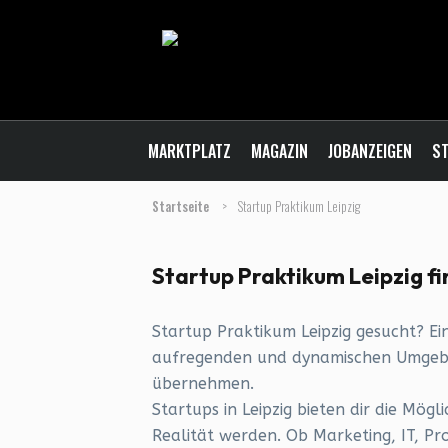
MARKTPLATZ
MAGAZIN
JOBANZEIGEN
ST
Startseite
>
Startup Praktikum Leipzig
Startup Praktikum Leipzig f
Startup Praktikum Leipzig gesucht? Ein
aufregenden und dynamischen Umgebun
übernehmen.
Startups in Leipzig bieten dir die Mö
Realität werden. Ob Marketing, IT, Pr