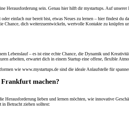
e Herausforderung sein. Genau hier hilft dir mystartups. Auf unserer 
der einfach nur bereit bist, etwas Neues zu lernen – hier findest du das 
e die Chance, dich weiterzuentwickeln, wertvolle Kontakte zu knüpfen u
deinem Lebenslauf – es ist eine echte Chance, die Dynamik und Kreativi
uren arbeiten, erwartet dich in einem Startup eine offene, flexible Atm
attformen wie www.mystartups.de sind die ideale Anlaufstelle für span
n Frankfurt machen?
e die Herausforderung lieben und lernen möchten, wie innovative Gesch
in Betracht ziehen solltest: