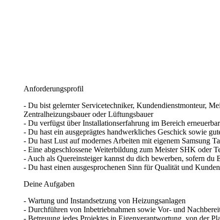
Anforderungsprofil
- Du bist gelernter Servicetechniker, Kundendienstmonteur, Me
Zentralheizungsbauer oder Lüftungsbauer
- Du verfügst über Installationserfahrung im Bereich erneue
- Du hast ein ausgeprägtes handwerkliches Geschick sowie g
- Du hast Lust auf modernes Arbeiten mit eigenem Samsung Tabl
- Eine abgeschlossene Weiterbildung zum Meister SHK oder Te
- Auch als Quereinsteiger kannst du dich bewerben, sofern du E
- Du hast einen ausgesprochenen Sinn für Qualität und Kunden
Deine Aufgaben
- Wartung und Instandsetzung von Heizungsanlagen
- Durchführen von Inbetriebnahmen sowie Vor- und Nachberei
- Betreuung jedes Projektes in Eigenverantwortung, von der P