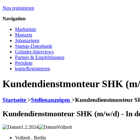
Neu registrieren
Navigation
Marktplatz
Magazin
Jobanzeigen
Startup-Datenbank
Gründer-Interviews
Partner & Empfehlungen
Preisliste
login/Registrieren
Kundendienstmonteur SHK (m/w/
Startseite
>
Stellenanzeigen
>
Kundendienstmonteur SHK
Kundendienstmonteur SHK (m/w/d) - In de
1.2.2024
Vollzeit
Vollzeit . Berlin