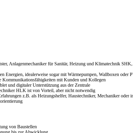
ister, Anlagenmechaniker für Sanitär, Heizung und Klimatechnik SHK, G
rbaren Energien, idealerweise sogar mit Wärmepumpen, Wallboxen oder
ute Kommunikationsfähigkeiten mit Kunden und Kollegen
et und digitaler Unterstützung aus der Zentrale
chniker HLK ist von Vorteil, aber nicht notwendig
rfahrungen z.B. als Heizungshelfer, Haustechniker, Mechaniker oder in
orientierung
tung von Baustellen
lanung bis zur Abwicklung