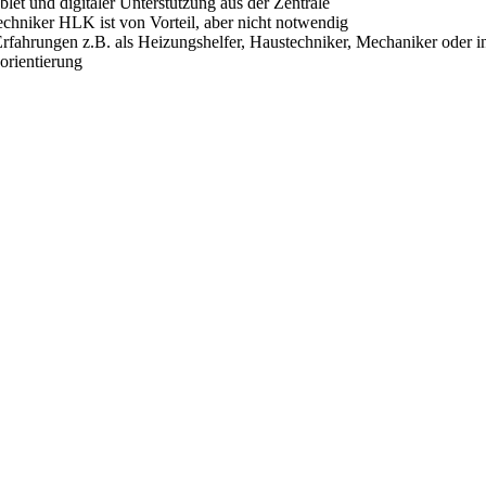
et und digitaler Unterstützung aus der Zentrale
chniker HLK ist von Vorteil, aber nicht notwendig
rfahrungen z.B. als Heizungshelfer, Haustechniker, Mechaniker oder in
orientierung